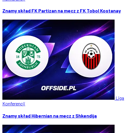
Znamy skład FK Partizan na mecz z FK Tobol Kostanay
Liga
Konferencji
Znamy skład Hibernian na mecz z Shkendija