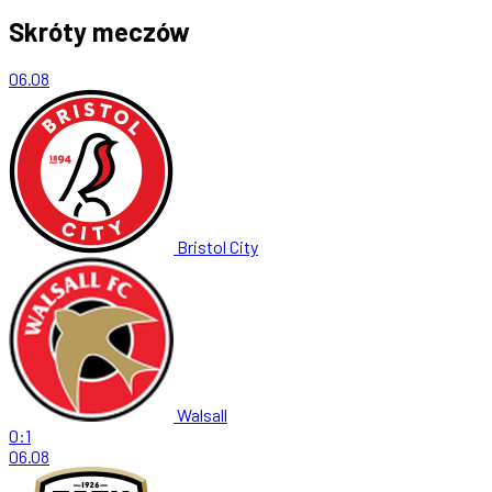
Skróty meczów
06.08
Bristol City
Walsall
0:1
06.08