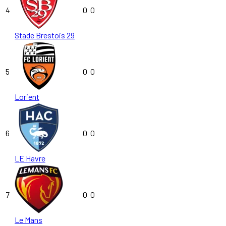
4
0
0
Stade Brestois 29
5
0
0
Lorient
6
0
0
LE Havre
7
0
0
Le Mans