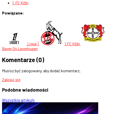
1. FC Köln
Powiązane:
Ligue 1
1.FC Köln
Bayer 04 Leverkusen
Komentarze
(0)
Musisz być zalogowany, aby dodać komentarz.
Zaloguj się
Podobne
wiadomości
Wszystkie artykuły