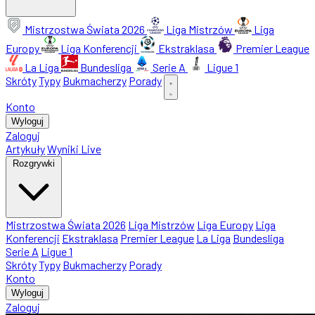
Mistrzostwa Świata 2026
Liga Mistrzów
Liga
Europy
Liga Konferencji
Ekstraklasa
Premier League
La Liga
Bundesliga
Serie A
Ligue 1
Skróty
Typy
Bukmacherzy
Porady
Konto
Wyloguj
Zaloguj
Artykuły
Wyniki Live
Rozgrywki
Mistrzostwa Świata 2026
Liga Mistrzów
Liga Europy
Liga
Konferencji
Ekstraklasa
Premier League
La Liga
Bundesliga
Serie A
Ligue 1
Skróty
Typy
Bukmacherzy
Porady
Konto
Wyloguj
Zaloguj