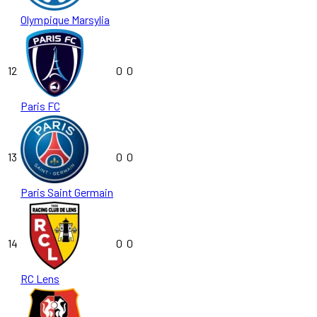
Olympique Marsylia
12
0
0
Paris FC
13
0
0
Paris Saint Germain
14
0
0
RC Lens