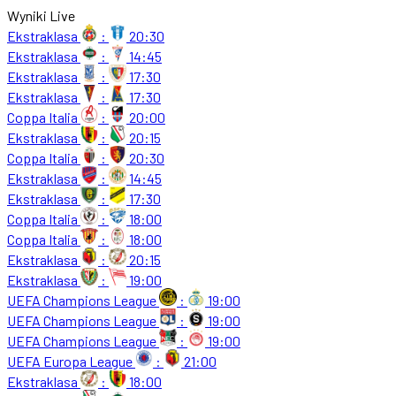
Wyniki Live
Ekstraklasa
:
20:30
Ekstraklasa
:
14:45
Ekstraklasa
:
17:30
Ekstraklasa
:
17:30
Coppa Italia
:
20:00
Ekstraklasa
:
20:15
Coppa Italia
:
20:30
Ekstraklasa
:
14:45
Ekstraklasa
:
17:30
Coppa Italia
:
18:00
Coppa Italia
:
18:00
Ekstraklasa
:
20:15
Ekstraklasa
:
19:00
UEFA Champions League
:
19:00
UEFA Champions League
:
19:00
UEFA Champions League
:
19:00
UEFA Europa League
:
21:00
Ekstraklasa
:
18:00