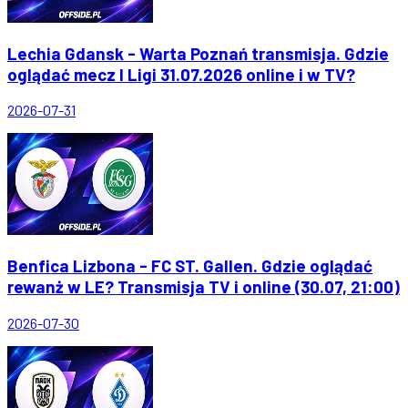
Lechia Gdansk - Warta Poznań transmisja. Gdzie
oglądać mecz I Ligi 31.07.2026 online i w TV?
2026-07-31
Benfica Lizbona - FC ST. Gallen. Gdzie oglądać
rewanż w LE? Transmisja TV i online (30.07, 21:00)
2026-07-30