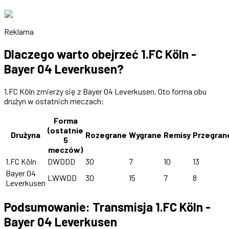
Reklama
Dlaczego warto obejrzeć 1.FC Köln -
Bayer 04 Leverkusen?
1.FC Köln zmierzy się z Bayer 04 Leverkusen. Oto forma obu
drużyn w ostatnich meczach:
Forma
(ostatnie
Drużyna
Rozegrane
Wygrane
Remisy
Przegran
5
meczów)
1.FC Köln
DWDDD
30
7
10
13
Bayer 04
LWWDD
30
15
7
8
Leverkusen
Podsumowanie: Transmisja 1.FC Köln -
Bayer 04 Leverkusen