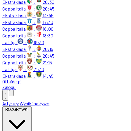
Ekstraklasa
:
20:30
Coppa Italia
:
20:45
Ekstraklasa
:
14:45
Ekstraklasa
:
17:30
Coppa Italia
:
18:00
Coppa Italia
:
18:30
La Liga
:
19:30
Ekstraklasa
:
20:15
Coppa Italia
:
20:45
Coppa Italia
:
21:15
La Liga
:
21:30
Ekstraklasa
:
14:45
Offside
.
pl
Zaloguj
Artykuły
Wyniki na żywo
ROZGRYWKI