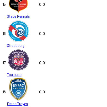
15
0
0
Stade Rennais
16
0
0
Strasbourg
17
0
0
Toulouse
18
0
0
Estac Troyes