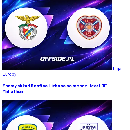
Liga
Europy
Znamy skład Benfica Lizbona na mecz z Heart OF
Midlothian