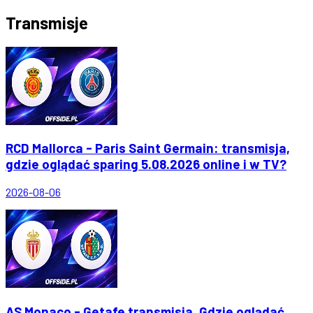
Transmisje
RCD Mallorca - Paris Saint Germain: transmisja,
gdzie oglądać sparing 5.08.2026 online i w TV?
2026-08-06
AS Monaco - Getafe transmisja. Gdzie oglądać