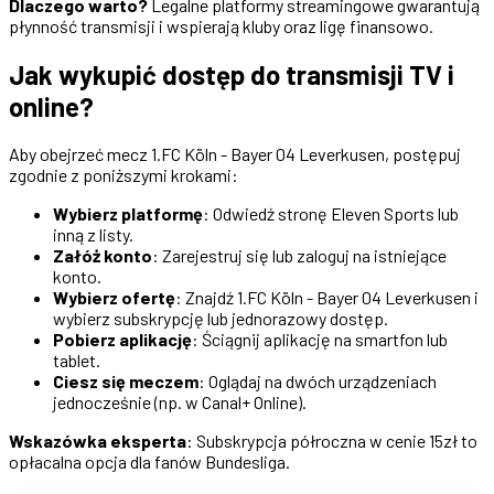
Dlaczego warto?
Legalne platformy streamingowe gwarantują
płynność transmisji i wspierają kluby oraz ligę finansowo.
Jak wykupić dostęp do transmisji TV i
online?
Aby obejrzeć mecz 1.FC Köln - Bayer 04 Leverkusen, postępuj
zgodnie z poniższymi krokami:
Wybierz platformę
: Odwiedź stronę Eleven Sports lub
inną z listy.
Załóż konto
: Zarejestruj się lub zaloguj na istniejące
konto.
Wybierz ofertę
: Znajdź 1.FC Köln - Bayer 04 Leverkusen i
wybierz subskrypcję lub jednorazowy dostęp.
Pobierz aplikację
: Ściągnij aplikację na smartfon lub
tablet.
Ciesz się meczem
: Oglądaj na dwóch urządzeniach
jednocześnie (np. w Canal+ Online).
Wskazówka eksperta
: Subskrypcja półroczna w cenie 15zł to
opłacalna opcja dla fanów Bundesliga.