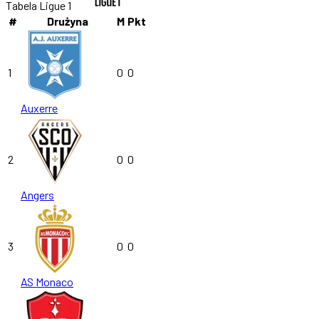
Tabela Ligue 1
#
Drużyna
M
Pkt
1
0
0
Auxerre
2
0
0
Angers
3
0
0
AS Monaco