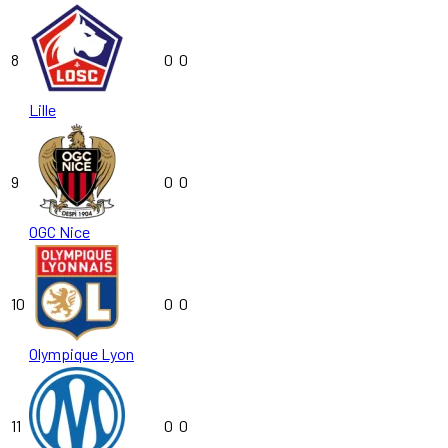
8
0
0
Lille
9
0
0
OGC Nice
10
0
0
Olympique Lyon
11
0
0