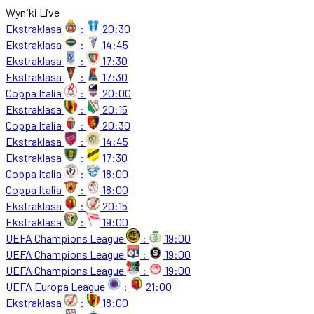
Wyniki Live
Ekstraklasa
:
20:30
Ekstraklasa
:
14:45
Ekstraklasa
:
17:30
Ekstraklasa
:
17:30
Coppa Italia
:
20:00
Ekstraklasa
:
20:15
Coppa Italia
:
20:30
Ekstraklasa
:
14:45
Ekstraklasa
:
17:30
Coppa Italia
:
18:00
Coppa Italia
:
18:00
Ekstraklasa
:
20:15
Ekstraklasa
:
19:00
UEFA Champions League
:
19:00
UEFA Champions League
:
19:00
UEFA Champions League
:
19:00
UEFA Europa League
:
21:00
Ekstraklasa
:
18:00