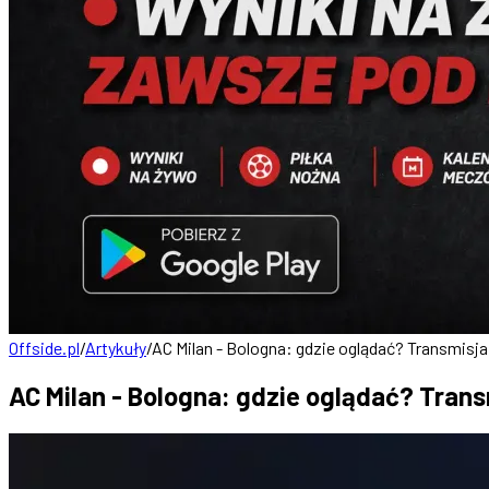
Offside.pl
/
Artykuły
/
AC Milan - Bologna: gdzie oglądać? Transmisja 
AC Milan - Bologna: gdzie oglądać? Trans