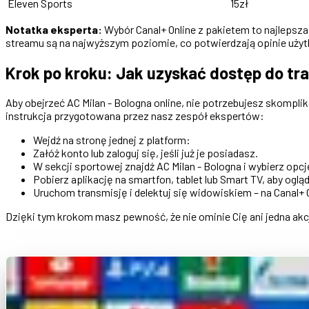
Eleven Sports
15zł
Notatka eksperta:
Wybór Canal+ Online z pakietem to najlepsza o
streamu są na najwyższym poziomie, co potwierdzają opinie uży
Krok po kroku: Jak uzyskać dostęp do tra
Aby obejrzeć AC Milan - Bologna online, nie potrzebujesz skompl
instrukcja przygotowana przez nasz zespół ekspertów:
Wejdź na stronę jednej z platform:
Załóż konto lub zaloguj się, jeśli już je posiadasz.
W sekcji sportowej znajdź AC Milan - Bologna i wybierz opc
Pobierz aplikację na smartfon, tablet lub Smart TV, aby oglą
Uruchom transmisję i delektuj się widowiskiem – na Canal+
Dzięki tym krokom masz pewność, że nie ominie Cię ani jedna akc