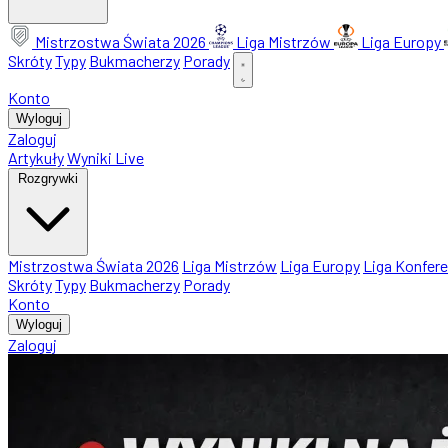
Mistrzostwa Świata 2026
Liga Mistrzów
Liga Europy
Skróty
Typy
Bukmacherzy
Porady
Konto
Wyloguj
Zaloguj
Artykuły
Wyniki Live
Rozgrywki
Mistrzostwa Świata 2026
Liga Mistrzów
Liga Europy
Liga Konfere
Skróty
Typy
Bukmacherzy
Porady
Konto
Wyloguj
Zaloguj