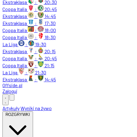
Ekstraklasa
:
20:30
Coppa Italia
:
20:45
Ekstraklasa
:
14:45
Ekstraklasa
:
17:30
Coppa Italia
:
18:00
Coppa Italia
:
18:30
La Liga
:
19:30
Ekstraklasa
:
20:15
Coppa Italia
:
20:45
Coppa Italia
:
21:15
La Liga
:
21:30
Ekstraklasa
:
14:45
Offside
.
pl
Zaloguj
Artykuły
Wyniki na żywo
ROZGRYWKI