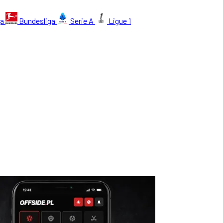
ga
Bundesliga
Serie A
Ligue 1