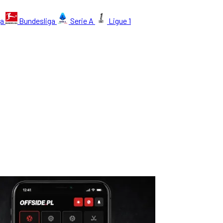
ga
Bundesliga
Serie A
Ligue 1