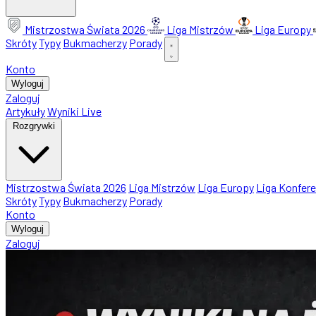
Mistrzostwa Świata 2026
Liga Mistrzów
Liga Europy
Skróty
Typy
Bukmacherzy
Porady
Konto
Wyloguj
Zaloguj
Artykuły
Wyniki Live
Rozgrywki
Mistrzostwa Świata 2026
Liga Mistrzów
Liga Europy
Liga Konfere
Skróty
Typy
Bukmacherzy
Porady
Konto
Wyloguj
Zaloguj