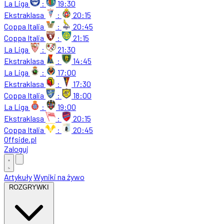
La Liga
:
19:30
Ekstraklasa
:
20:15
Coppa Italia
:
20:45
Coppa Italia
:
21:15
La Liga
:
21:30
Ekstraklasa
:
14:45
La Liga
:
17:00
Ekstraklasa
:
17:30
Coppa Italia
:
18:00
La Liga
:
19:00
Ekstraklasa
:
20:15
Coppa Italia
:
20:45
Offside
.
pl
Zaloguj
Artykuły
Wyniki na żywo
ROZGRYWKI