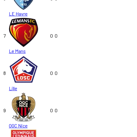
LE Havre
7
0
0
Le Mans
8
0
0
Lille
9
0
0
OGC Nice