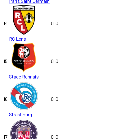
Paris Saint Germain
14
0
0
RC Lens
15
0
0
Stade Rennais
16
0
0
Strasbourg
17
0
0