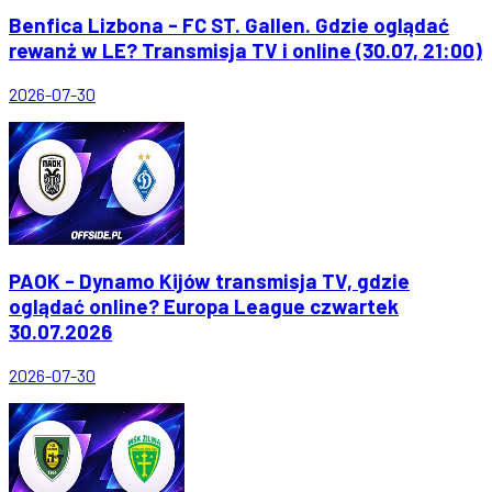
Benfica Lizbona - FC ST. Gallen. Gdzie oglądać
rewanż w LE? Transmisja TV i online (30.07, 21:00)
2026-07-30
PAOK - Dynamo Kijów transmisja TV, gdzie
oglądać online? Europa League czwartek
30.07.2026
2026-07-30