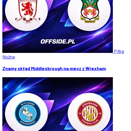
Piłka
Nożna
Znamy skład Middlesbrough na mecz z Wrexham