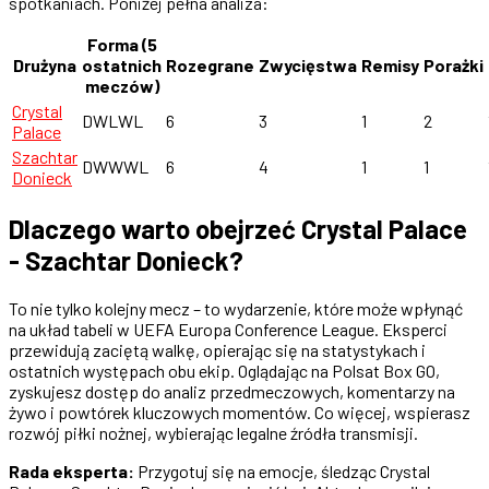
spotkaniach. Poniżej pełna analiza:
Forma (5
Drużyna
ostatnich
Rozegrane
Zwycięstwa
Remisy
Porażki
meczów)
Crystal
DWLWL
6
3
1
2
Palace
Szachtar
DWWWL
6
4
1
1
Donieck
Dlaczego warto obejrzeć Crystal Palace
- Szachtar Donieck?
To nie tylko kolejny mecz – to wydarzenie, które może wpłynąć
na układ tabeli w UEFA Europa Conference League. Eksperci
przewidują zaciętą walkę, opierając się na statystykach i
ostatnich występach obu ekip. Oglądając na Polsat Box GO,
zyskujesz dostęp do analiz przedmeczowych, komentarzy na
żywo i powtórek kluczowych momentów. Co więcej, wspierasz
rozwój piłki nożnej, wybierając legalne źródła transmisji.
Rada eksperta:
Przygotuj się na emocje, śledząc Crystal