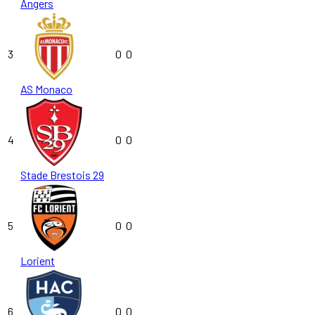
Angers
3
0
0
AS Monaco
4
0
0
Stade Brestois 29
5
0
0
Lorient
6
0
0