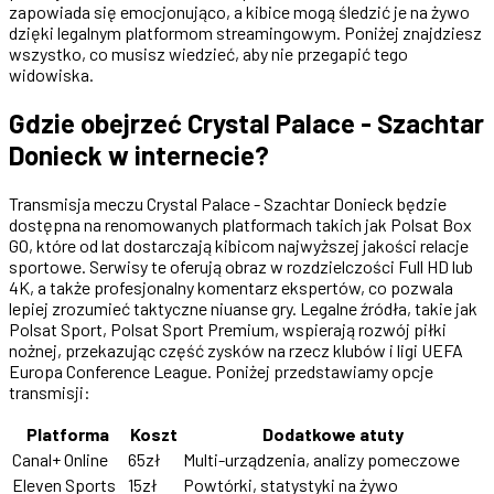
zapowiada się emocjonująco, a kibice mogą śledzić je na żywo
dzięki legalnym platformom streamingowym. Poniżej znajdziesz
wszystko, co musisz wiedzieć, aby nie przegapić tego
widowiska.
Gdzie obejrzeć Crystal Palace - Szachtar
Donieck w internecie?
Transmisja meczu Crystal Palace - Szachtar Donieck będzie
dostępna na renomowanych platformach takich jak Polsat Box
GO, które od lat dostarczają kibicom najwyższej jakości relacje
sportowe. Serwisy te oferują obraz w rozdzielczości Full HD lub
4K, a także profesjonalny komentarz ekspertów, co pozwala
lepiej zrozumieć taktyczne niuanse gry. Legalne źródła, takie jak
Polsat Sport, Polsat Sport Premium, wspierają rozwój piłki
nożnej, przekazując część zysków na rzecz klubów i ligi UEFA
Europa Conference League. Poniżej przedstawiamy opcje
transmisji:
Platforma
Koszt
Dodatkowe atuty
Canal+ Online
65zł
Multi-urządzenia, analizy pomeczowe
Eleven Sports
15zł
Powtórki, statystyki na żywo