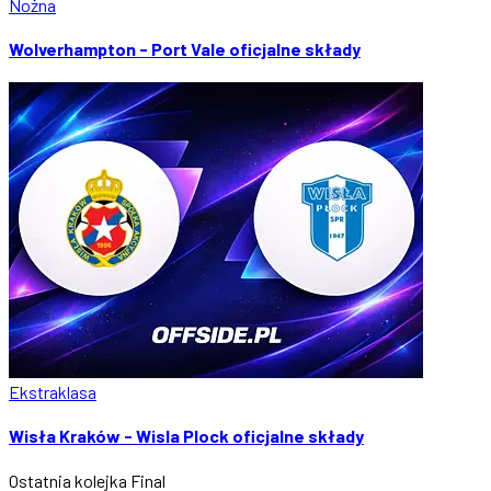
Nożna
Wolverhampton - Port Vale oficjalne składy
Ekstraklasa
Wisła Kraków - Wisla Plock oficjalne składy
Ostatnia kolejka
Final