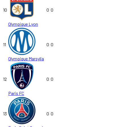
10
0
0
Olympique Lyon
11
0
0
Olympique Marsylia
12
0
0
Paris FC
13
0
0