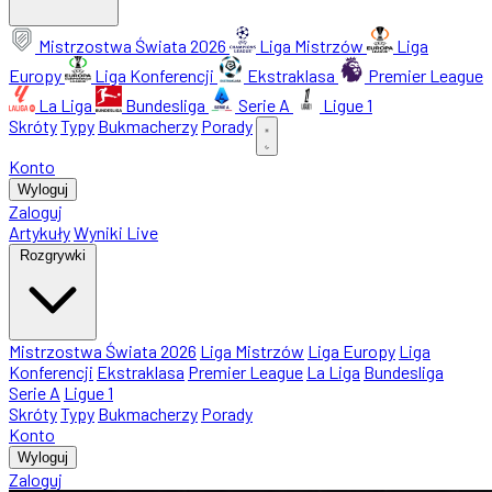
Mistrzostwa Świata 2026
Liga Mistrzów
Liga
Europy
Liga Konferencji
Ekstraklasa
Premier League
La Liga
Bundesliga
Serie A
Ligue 1
Skróty
Typy
Bukmacherzy
Porady
Konto
Wyloguj
Zaloguj
Artykuły
Wyniki Live
Rozgrywki
Mistrzostwa Świata 2026
Liga Mistrzów
Liga Europy
Liga
Konferencji
Ekstraklasa
Premier League
La Liga
Bundesliga
Serie A
Ligue 1
Skróty
Typy
Bukmacherzy
Porady
Konto
Wyloguj
Zaloguj