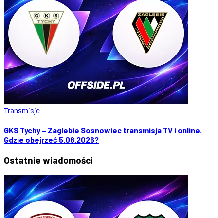
Transmisje
GKS Tychy – Zaglebie Sosnowiec transmisja TV i online.
Gdzie obejrzeć 5.08.2026?
Ostatnie
wiadomości