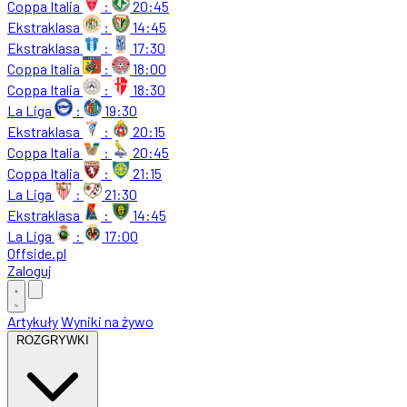
Coppa Italia
:
20:45
Ekstraklasa
:
14:45
Ekstraklasa
:
17:30
Coppa Italia
:
18:00
Coppa Italia
:
18:30
La Liga
:
19:30
Ekstraklasa
:
20:15
Coppa Italia
:
20:45
Coppa Italia
:
21:15
La Liga
:
21:30
Ekstraklasa
:
14:45
La Liga
:
17:00
Offside
.
pl
Zaloguj
Artykuły
Wyniki na żywo
ROZGRYWKI