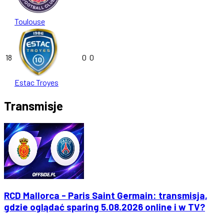
Toulouse
18
0
0
Estac Troyes
Transmisje
RCD Mallorca - Paris Saint Germain: transmisja,
gdzie oglądać sparing 5.08.2026 online i w TV?