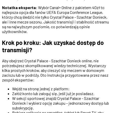
Notatka eksperta:
Wybór Canal+ Online z pakietem 40zł to
najlepsza opcja dla fanów UEFA Europa Conference League,
którzy chcą śledzić nie tylko Crystal Palace - Szachtar Donieck,
ale i inne mecze sezonu. Jakość transmisji i stabilność streamu
są na najwyższym poziomie, co potwierdzają opinie
użytkowników.
Krok po kroku: Jak uzyskać dostęp do
transmisji?
Aby obejrzeć Crystal Palace - Szachtar Donieck online, nie
potrzebujesz skomplikowanej wiedzy technicznej. Wystarczy
kilka prostych kroków, aby cieszyć się meczem w domowym
zaciszu lub w podróży. Oto instrukcja przygotowana przez nasz
zespół ekspertów:
Wejdź na stronę jednej z platform:
Załóż konto lub zaloguj się, jeśli już je posiadasz.
W sekcji sportowej znajdź Crystal Palace - Szachtar
Donieck i wybierz opcję zakupu – jednorazowy dostęp lub
subskrypcję.
Pobierz aplikację na smartfon, tablet lub Smart TV, aby