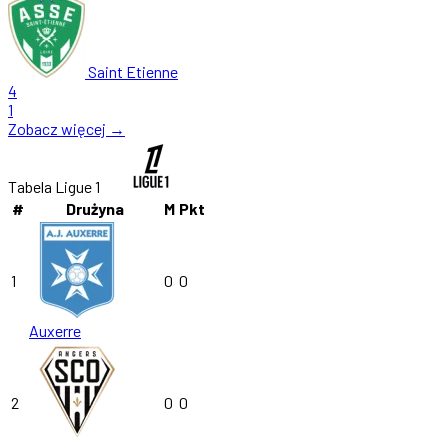
Saint Etienne
4
1
Zobacz więcej →
Tabela Ligue 1
#
Drużyna
M
Pkt
1
0
0
Auxerre
2
0
0