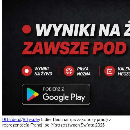
Offside.pl
/
Artykuły
/
Didier Deschamps zakończy pracę z
reprezentacją Francji po Mistrzostwach Świata 2026