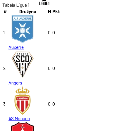
Tabela Ligue 1
#
Drużyna
M
Pkt
1
0
0
Auxerre
2
0
0
Angers
3
0
0
AS Monaco