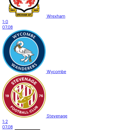
Wrexham
1:0
07.08
Wycombe
Stevenage
1:2
07.08