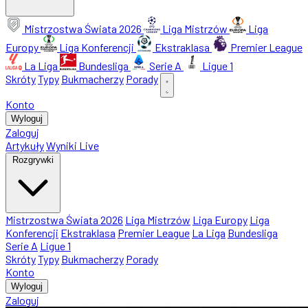
Mistrzostwa Świata 2026
Liga Mistrzów
Liga
Europy
Liga Konferencji
Ekstraklasa
Premier League
La Liga
Bundesliga
Serie A
Ligue 1
Skróty
Typy
Bukmacherzy
Porady
Konto
Wyloguj
Zaloguj
Artykuły
Wyniki Live
Rozgrywki
Mistrzostwa Świata 2026
Liga Mistrzów
Liga Europy
Liga
Konferencji
Ekstraklasa
Premier League
La Liga
Bundesliga
Serie A
Ligue 1
Skróty
Typy
Bukmacherzy
Porady
Konto
Wyloguj
Zaloguj