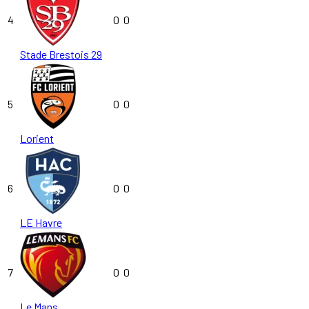
4
0
0
Stade Brestois 29
5
0
0
Lorient
6
0
0
LE Havre
7
0
0
Le Mans