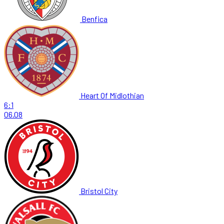
Benfica
Heart Of Midlothian
6:1
06.08
Bristol City