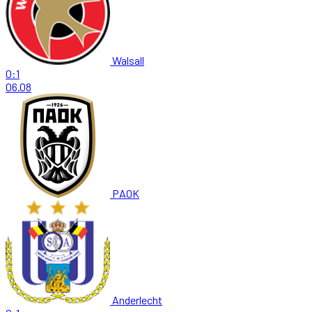
Walsall
0:1
06.08
PAOK
Anderlecht