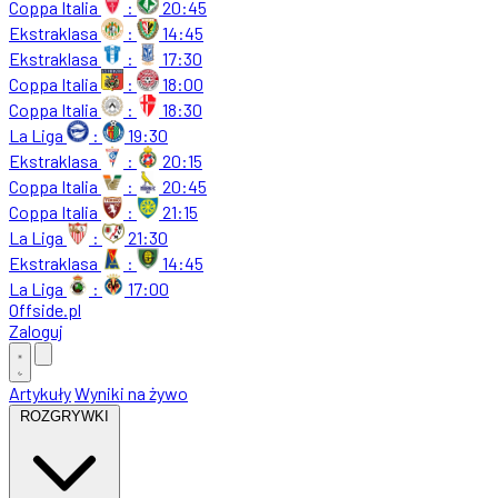
Coppa Italia
:
20:45
Ekstraklasa
:
14:45
Ekstraklasa
:
17:30
Coppa Italia
:
18:00
Coppa Italia
:
18:30
La Liga
:
19:30
Ekstraklasa
:
20:15
Coppa Italia
:
20:45
Coppa Italia
:
21:15
La Liga
:
21:30
Ekstraklasa
:
14:45
La Liga
:
17:00
Offside
.
pl
Zaloguj
Artykuły
Wyniki na żywo
ROZGRYWKI