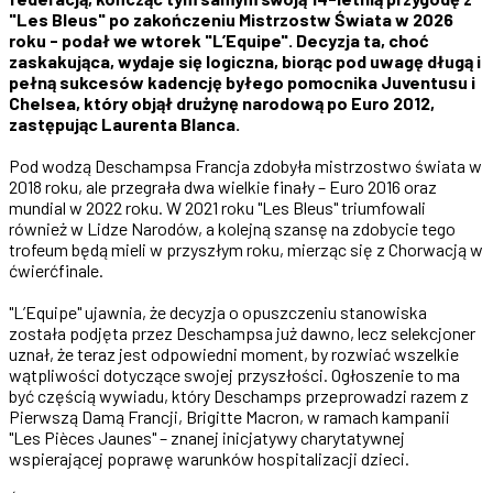
"Les Bleus" po zakończeniu Mistrzostw Świata w 2026
roku - podał we wtorek "L’Equipe". Decyzja ta, choć
zaskakująca, wydaje się logiczna, biorąc pod uwagę długą i
pełną sukcesów kadencję byłego pomocnika Juventusu i
Chelsea, który objął drużynę narodową po Euro 2012,
zastępując Laurenta Blanca.
Pod wodzą Deschampsa Francja zdobyła mistrzostwo świata w
2018 roku, ale przegrała dwa wielkie finały – Euro 2016 oraz
mundial w 2022 roku. W 2021 roku "Les Bleus" triumfowali
również w Lidze Narodów, a kolejną szansę na zdobycie tego
trofeum będą mieli w przyszłym roku, mierząc się z Chorwacją w
ćwierćfinale.
"L’Equipe" ujawnia, że decyzja o opuszczeniu stanowiska
została podjęta przez Deschampsa już dawno, lecz selekcjoner
uznał, że teraz jest odpowiedni moment, by rozwiać wszelkie
wątpliwości dotyczące swojej przyszłości. Ogłoszenie to ma
być częścią wywiadu, który Deschamps przeprowadzi razem z
Pierwszą Damą Francji, Brigitte Macron, w ramach kampanii
"Les Pièces Jaunes" – znanej inicjatywy charytatywnej
wspierającej poprawę warunków hospitalizacji dzieci.