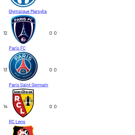
Olympique Marsylia
12
0
0
Paris FC
13
0
0
Paris Saint Germain
14
0
0
RC Lens