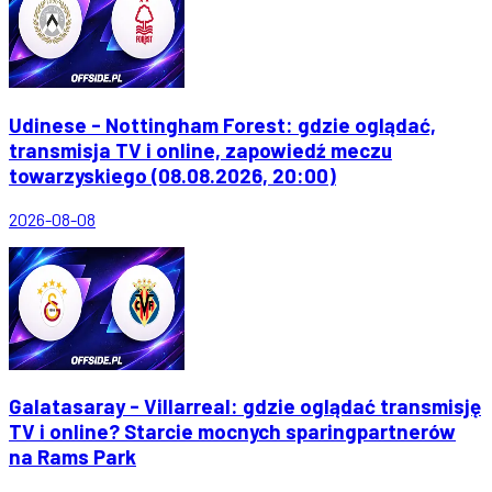
Udinese - Nottingham Forest: gdzie oglądać,
transmisja TV i online, zapowiedź meczu
towarzyskiego (08.08.2026, 20:00)
2026-08-08
Galatasaray - Villarreal: gdzie oglądać transmisję
TV i online? Starcie mocnych sparingpartnerów
na Rams Park