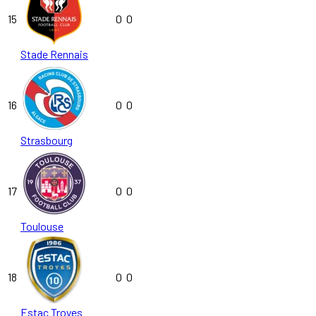
15
0
0
Stade Rennais
16
0
0
Strasbourg
17
0
0
Toulouse
18
0
0
Estac Troyes