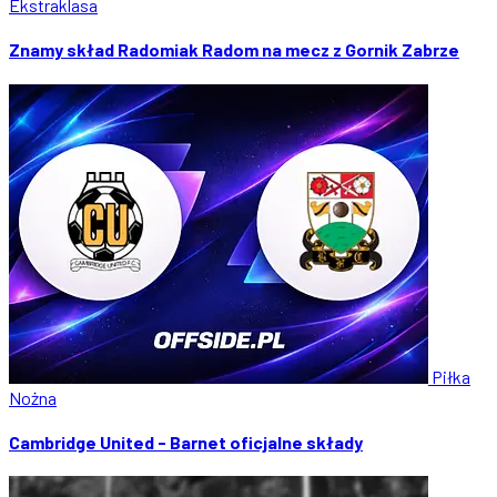
Ekstraklasa
Znamy skład Radomiak Radom na mecz z Gornik Zabrze
Piłka
Nożna
Cambridge United - Barnet oficjalne składy