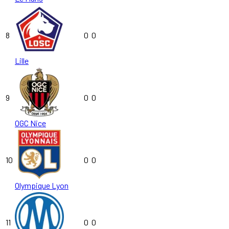
8
0
0
Lille
9
0
0
OGC Nice
10
0
0
Olympique Lyon
11
0
0