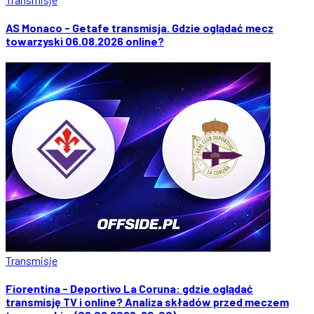
AS Monaco - Getafe transmisja. Gdzie oglądać mecz
towarzyski 06.08.2026 online?
Transmisje
Fiorentina - Deportivo La Coruna: gdzie oglądać
transmisję TV i online? Analiza składów przed meczem