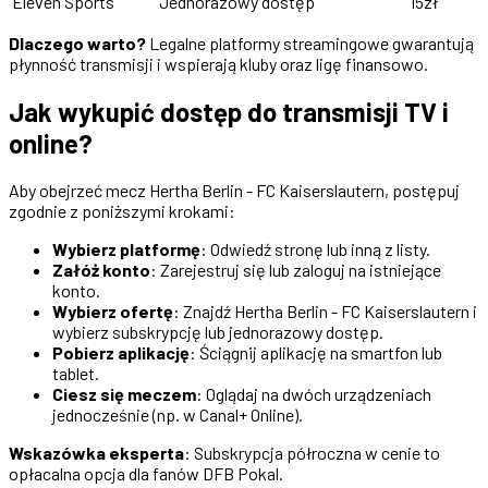
Eleven Sports
Jednorazowy dostęp
15zł
Dlaczego warto?
Legalne platformy streamingowe gwarantują
płynność transmisji i wspierają kluby oraz ligę finansowo.
Jak wykupić dostęp do transmisji TV i
online?
Aby obejrzeć mecz Hertha Berlin - FC Kaiserslautern, postępuj
zgodnie z poniższymi krokami:
Wybierz platformę
: Odwiedź stronę lub inną z listy.
Załóż konto
: Zarejestruj się lub zaloguj na istniejące
konto.
Wybierz ofertę
: Znajdź Hertha Berlin - FC Kaiserslautern i
wybierz subskrypcję lub jednorazowy dostęp.
Pobierz aplikację
: Ściągnij aplikację na smartfon lub
tablet.
Ciesz się meczem
: Oglądaj na dwóch urządzeniach
jednocześnie (np. w Canal+ Online).
Wskazówka eksperta
: Subskrypcja półroczna w cenie to
opłacalna opcja dla fanów DFB Pokal.