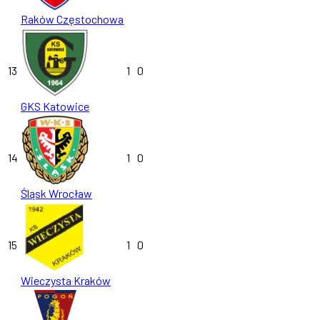
Raków Częstochowa
13
1
0
GKS Katowice
14
1
0
Śląsk Wrocław
15
1
0
Wieczysta Kraków