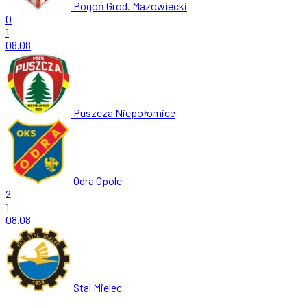
Pogoń Grod. Mazowiecki
0
1
08.08
Puszcza Niepołomice
Odra Opole
2
1
08.08
Stal Mielec