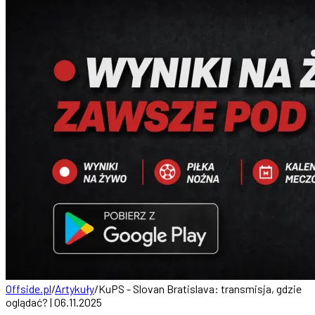
Offside.pl
/
Artykuły
/
KuPS - Slovan Bratislava: transmisja, gdzie
oglądać? | 06.11.2025