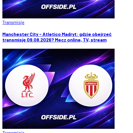
Transmisje
Manchester City - Atletico Madryt: gdzie obejrzeć
transmisję 09.08.2026? Mecz online, TV, stream
Transmisje