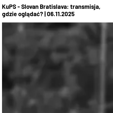
KuPS - Slovan Bratislava: transmisja,
gdzie oglądać? | 06.11.2025