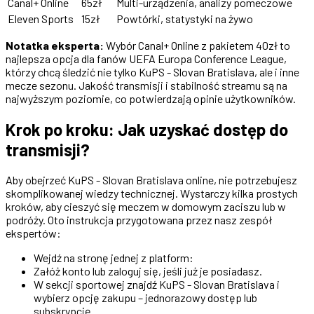
Canal+ Online
65zł
Multi-urządzenia, analizy pomeczowe
Eleven Sports
15zł
Powtórki, statystyki na żywo
Notatka eksperta:
Wybór Canal+ Online z pakietem 40zł to
najlepsza opcja dla fanów UEFA Europa Conference League,
którzy chcą śledzić nie tylko KuPS - Slovan Bratislava, ale i inne
mecze sezonu. Jakość transmisji i stabilność streamu są na
najwyższym poziomie, co potwierdzają opinie użytkowników.
Krok po kroku: Jak uzyskać dostęp do
transmisji?
Aby obejrzeć KuPS - Slovan Bratislava online, nie potrzebujesz
skomplikowanej wiedzy technicznej. Wystarczy kilka prostych
kroków, aby cieszyć się meczem w domowym zaciszu lub w
podróży. Oto instrukcja przygotowana przez nasz zespół
ekspertów:
Wejdź na stronę jednej z platform:
Załóż konto lub zaloguj się, jeśli już je posiadasz.
W sekcji sportowej znajdź KuPS - Slovan Bratislava i
wybierz opcję zakupu – jednorazowy dostęp lub
subskrypcję.