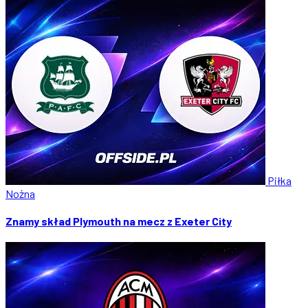
Piłka
Nożna
Znamy skład Plymouth na mecz z Exeter City