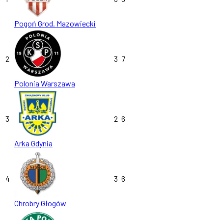
Pogoń Grod. Mazowiecki
2
3
7
Polonia Warszawa
3
2
6
Arka Gdynia
4
3
6
Chrobry Głogów