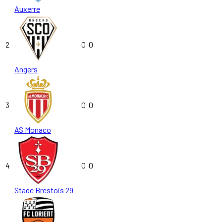
Auxerre
2
0
0
Angers
3
0
0
AS Monaco
4
0
0
Stade Brestois 29