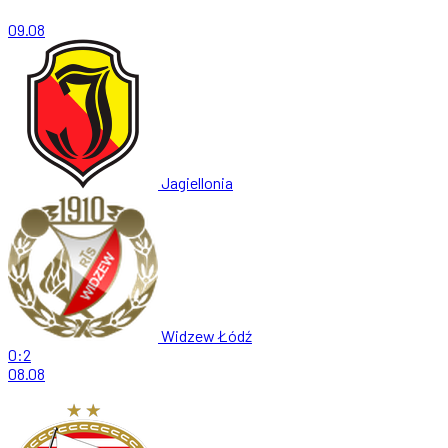
09.08
Jagiellonia
Widzew Łódź
0:2
08.08