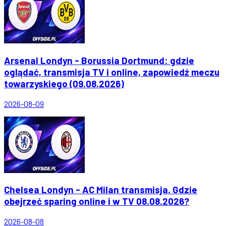
Arsenal Londyn - Borussia Dortmund: gdzie
oglądać, transmisja TV i online, zapowiedź meczu
towarzyskiego (09.08.2026)
2026-08-09
Chelsea Londyn - AC Milan transmisja. Gdzie
obejrzeć sparing online i w TV 08.08.2026?
2026-08-08