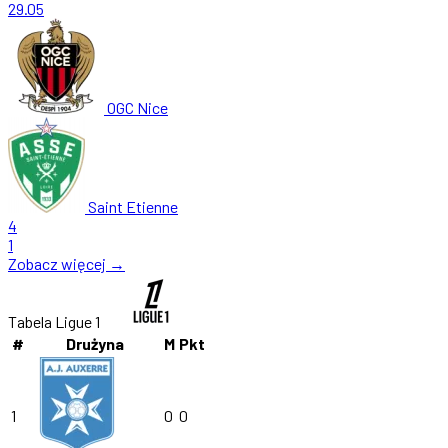
29.05
OGC Nice
Saint Etienne
4
1
Zobacz więcej →
Tabela Ligue 1
#
Drużyna
M
Pkt
1
0
0