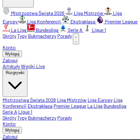
Mistrzostwa Świata 2026
Liga Mistrzów
Liga
Europy
Liga Konferencji
Ekstraklasa
Premier League
La Liga
Bundesliga
Serie A
Ligue 1
Skróty
Typy
Bukmacherzy
Porady
Konto
Wyloguj
Zaloguj
Artykuły
Wyniki Live
Rozgrywki
Mistrzostwa Świata 2026
Liga Mistrzów
Liga Europy
Liga
Konferencji
Ekstraklasa
Premier League
La Liga
Bundesliga
Serie A
Ligue 1
Skróty
Typy
Bukmacherzy
Porady
Konto
Wyloguj
Zaloguj