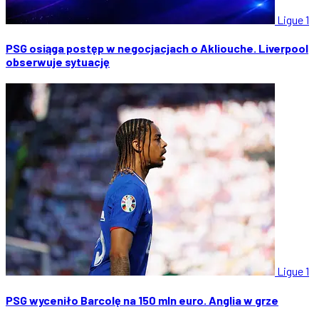
Ligue 1
PSG osiąga postęp w negocjacjach o Akliouche. Liverpool
obserwuje sytuację
Ligue 1
PSG wyceniło Barcolę na 150 mln euro. Anglia w grze