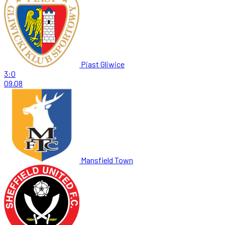
Piast Gliwice
3:0
09.08
Mansfield Town