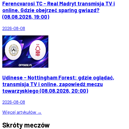
Ferencvarosi TC - Real Madryt transmisja TV i
online. Gdzie obejrzeć sparing gwiazd?
(08.08.2026, 19:00)
2026-08-08
Udinese - Nottingham Forest: gdzie oglądać,
transmisja TV i online, zapowiedź meczu
towarzyskiego (08.08.2026, 20:00)
2026-08-08
Więcej artykułów →
Skróty meczów