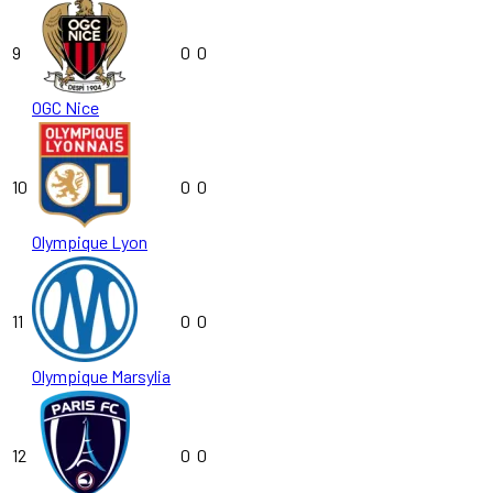
9
0
0
OGC Nice
10
0
0
Olympique Lyon
11
0
0
Olympique Marsylia
12
0
0