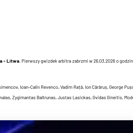
a - Litwa
. Pierwszy gwizdek arbitra zabrzmi w 26.03.2026 o godzin
asimencov, Ioan-Calin Revenco, Vadim Rață, Ion Cărăruș, George Puș
rmalas, Zygimantas Baltrunas, Justas Lasickas, Gvidas Gineitis, Mo