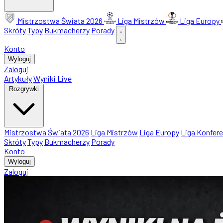
Mistrzostwa Świata 2026
Liga Mistrzów
Liga Europy
Skróty
Typy
Bukmacherzy
Porady
Konto
Wyloguj
Zaloguj
Artykuły
Wyniki Live
Rozgrywki
Mistrzostwa Świata 2026
Liga Mistrzów
Liga Europy
Liga Konfere
Skróty
Typy
Bukmacherzy
Porady
Konto
Wyloguj
Zaloguj