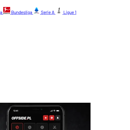
ga
Bundesliga
Serie A
Ligue 1