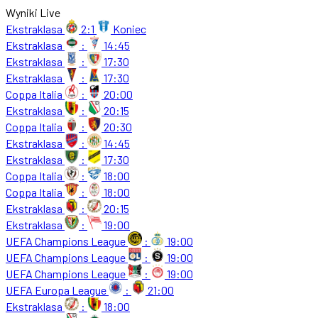
Wyniki Live
Ekstraklasa
2:1
Koniec
Ekstraklasa
:
14:45
Ekstraklasa
:
17:30
Ekstraklasa
:
17:30
Coppa Italia
:
20:00
Ekstraklasa
:
20:15
Coppa Italia
:
20:30
Ekstraklasa
:
14:45
Ekstraklasa
:
17:30
Coppa Italia
:
18:00
Coppa Italia
:
18:00
Ekstraklasa
:
20:15
Ekstraklasa
:
19:00
UEFA Champions League
:
19:00
UEFA Champions League
:
19:00
UEFA Champions League
:
19:00
UEFA Europa League
:
21:00
Ekstraklasa
:
18:00