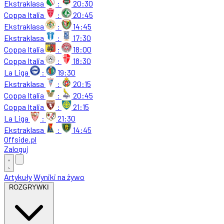
Ekstraklasa
:
20:30
Coppa Italia
:
20:45
Ekstraklasa
:
14:45
Ekstraklasa
:
17:30
Coppa Italia
:
18:00
Coppa Italia
:
18:30
La Liga
:
19:30
Ekstraklasa
:
20:15
Coppa Italia
:
20:45
Coppa Italia
:
21:15
La Liga
:
21:30
Ekstraklasa
:
14:45
Offside
.
pl
Zaloguj
Artykuły
Wyniki na żywo
ROZGRYWKI