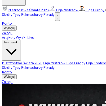
Mistrzostwa Świata 2026
Liga Mistrzów
Liga Europy
Skróty
Typy
Bukmacherzy
Porady
Konto
Wyloguj
Zaloguj
Artykuły
Wyniki Live
Rozgrywki
Mistrzostwa Świata 2026
Liga Mistrzów
Liga Europy
Liga Konfere
Skróty
Typy
Bukmacherzy
Porady
Konto
Wyloguj
Zaloguj