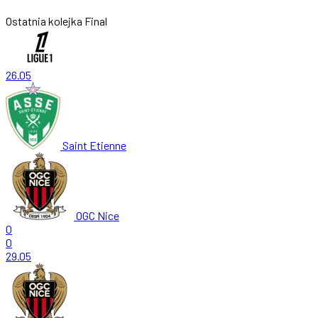
Ostatnia kolejka
Final
26.05
Saint Etienne
OGC Nice
0
0
29.05