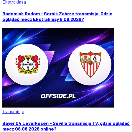
Ekstraklasa
Radomiak Radom - Gornik Zabrze transmisja. Gdzie
oglądać mecz Ekstraklasy 8.08.2026?
Transmisje
Bayer 04 Leverkusen - Sevilla transmisja TV, gdzie oglądać
mecz 08.08.2026 online?