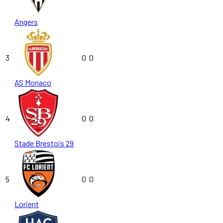
Angers
3
0
0
AS Monaco
4
0
0
Stade Brestois 29
5
0
0
Lorient