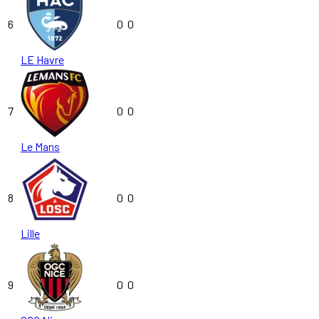
6
0
0
LE Havre
7
0
0
Le Mans
8
0
0
Lille
9
0
0