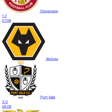
Stevenage
1:2
07.08
Wolves
Port Vale
3:0
06.08