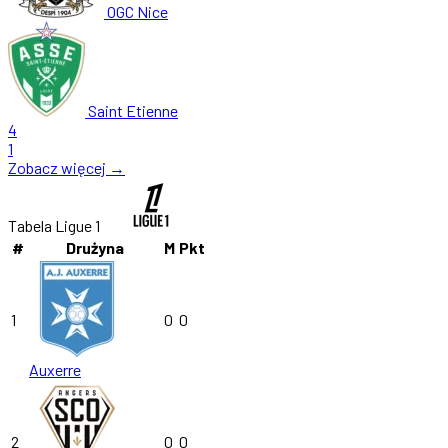
OGC Nice
Saint Etienne
4
1
Zobacz więcej →
Tabela Ligue 1
#
Drużyna
M
Pkt
1
0
0
Auxerre
2
0
0