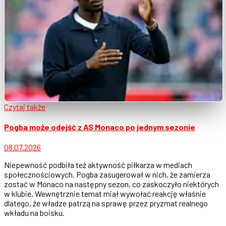
Czytaj także
Pogba może odejść z AS Monaco po jednym sezonie
08.07.2026
Niepewność podbiła też aktywność piłkarza w mediach
społecznościowych. Pogba zasugerował w nich, że zamierza
zostać w Monaco na następny sezon, co zaskoczyło niektórych
w klubie. Wewnętrznie temat miał wywołać reakcję właśnie
dlatego, że władze patrzą na sprawę przez pryzmat realnego
wkładu na boisku.