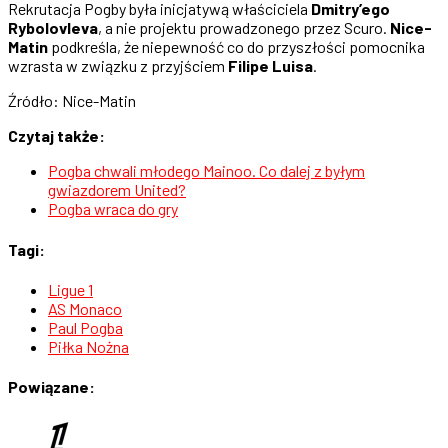
Rekrutacja Pogby była inicjatywą właściciela
Dmitry’ego
Rybolovleva
, a nie projektu prowadzonego przez Scuro.
Nice-
Matin
podkreśla, że niepewność co do przyszłości pomocnika
wzrasta w związku z przyjściem
Filipe Luisa
.
Źródło: Nice-Matin
Czytaj także:
Pogba chwali młodego Mainoo. Co dalej z byłym
gwiazdorem United?
Pogba wraca do gry
Tagi:
Ligue 1
AS Monaco
Paul Pogba
Piłka Nożna
Powiązane: