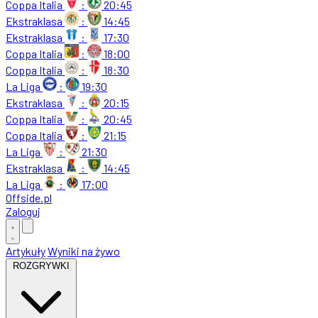
Coppa Italia
:
20:45
Ekstraklasa
:
14:45
Ekstraklasa
:
17:30
Coppa Italia
:
18:00
Coppa Italia
:
18:30
La Liga
:
19:30
Ekstraklasa
:
20:15
Coppa Italia
:
20:45
Coppa Italia
:
21:15
La Liga
:
21:30
Ekstraklasa
:
14:45
La Liga
:
17:00
Offside
.
pl
Zaloguj
Artykuły
Wyniki na żywo
ROZGRYWKI