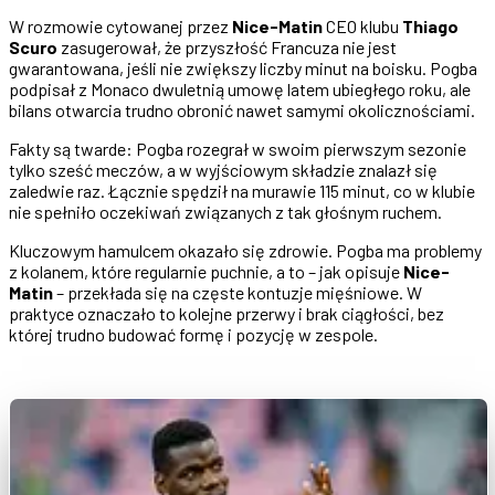
W rozmowie cytowanej przez
Nice-Matin
CEO klubu
Thiago
Scuro
zasugerował, że przyszłość Francuza nie jest
gwarantowana, jeśli nie zwiększy liczby minut na boisku. Pogba
podpisał z Monaco dwuletnią umowę latem ubiegłego roku, ale
bilans otwarcia trudno obronić nawet samymi okolicznościami.
Fakty są twarde: Pogba rozegrał w swoim pierwszym sezonie
tylko sześć meczów, a w wyjściowym składzie znalazł się
zaledwie raz. Łącznie spędził na murawie 115 minut, co w klubie
nie spełniło oczekiwań związanych z tak głośnym ruchem.
Kluczowym hamulcem okazało się zdrowie. Pogba ma problemy
z kolanem, które regularnie puchnie, a to – jak opisuje
Nice-
Matin
– przekłada się na częste kontuzje mięśniowe. W
praktyce oznaczało to kolejne przerwy i brak ciągłości, bez
której trudno budować formę i pozycję w zespole.