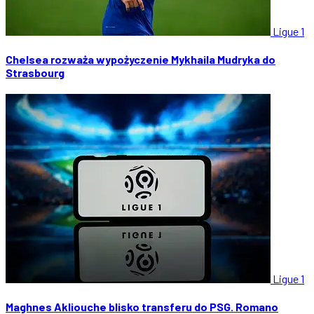
Ligue 1
Chelsea rozważa wypożyczenie Mykhaila Mudryka do
Strasbourg
Ligue 1
Maghnes Akliouche blisko transferu do PSG. Romano