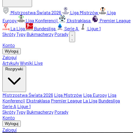
Mistrzostwa Świata 2026
Liga Mistrzów
Liga
Europy
Liga Konferencji
Ekstraklasa
Premier League
La Liga
Bundesliga
Serie A
Ligue 1
Skróty
Typy
Bukmacherzy
Porady
Konto
Wyloguj
Zaloguj
Artykuły
Wyniki Live
Rozgrywki
Mistrzostwa Świata 2026
Liga Mistrzów
Liga Europy
Liga
Konferencji
Ekstraklasa
Premier League
La Liga
Bundesliga
Serie A
Ligue 1
Skróty
Typy
Bukmacherzy
Porady
Konto
Wyloguj
Zaloguj