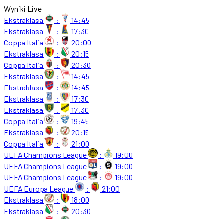
Wyniki Live
Ekstraklasa
:
14:45
Ekstraklasa
:
17:30
Coppa Italia
:
20:00
Ekstraklasa
:
20:15
Coppa Italia
:
20:30
Ekstraklasa
:
14:45
Ekstraklasa
:
14:45
Ekstraklasa
:
17:30
Ekstraklasa
:
17:30
Coppa Italia
:
19:45
Ekstraklasa
:
20:15
Coppa Italia
:
21:00
UEFA Champions League
:
19:00
UEFA Champions League
:
19:00
UEFA Champions League
:
19:00
UEFA Europa League
:
21:00
Ekstraklasa
:
18:00
Ekstraklasa
:
20:30