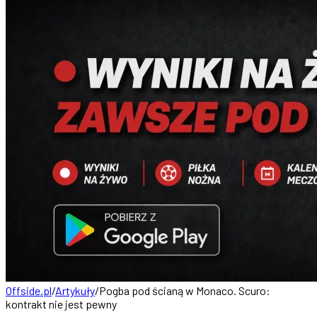
Offside.pl
/
Artykuły
/
Pogba pod ścianą w Monaco. Scuro:
kontrakt nie jest pewny