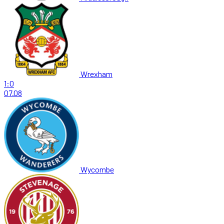
Wrexham
1:0
07.08
Wycombe