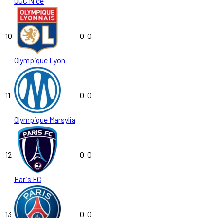
OGC Nice
10
0
0
Olympique Lyon
11
0
0
Olympique Marsylia
12
0
0
Paris FC
13
0
0