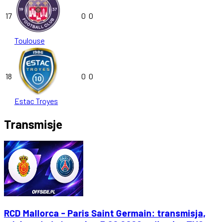
17
0
0
Toulouse
18
0
0
Estac Troyes
Transmisje
RCD Mallorca - Paris Saint Germain: transmisja,