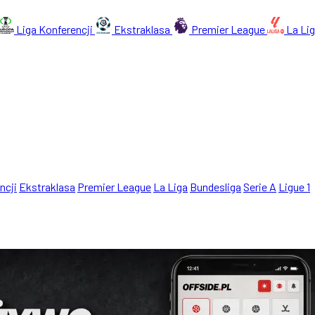
Liga Konferencji
Ekstraklasa
Premier League
La Li
ncji
Ekstraklasa
Premier League
La Liga
Bundesliga
Serie A
Ligue 1