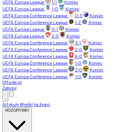
UEFA Europa League
1:1
Koniec
UEFA Europa League
1:0
Koniec
UEFA Europa Conference League
0:3
Koniec
UEFA Europa Conference League
1:2
Koniec
UEFA Europa League
0:1
Koniec
UEFA Europa League
2:0
Koniec
UEFA Europa Conference League
3:1
Koniec
UEFA Europa Conference League
2:0
Koniec
UEFA Europa Conference League
6:0
Koniec
UEFA Europa Conference League
1:0
Koniec
UEFA Europa Conference League
2:0
Koniec
UEFA Europa Conference League
1:0
Koniec
Offside
.
pl
Zaloguj
Artykuły
Wyniki na żywo
ROZGRYWKI