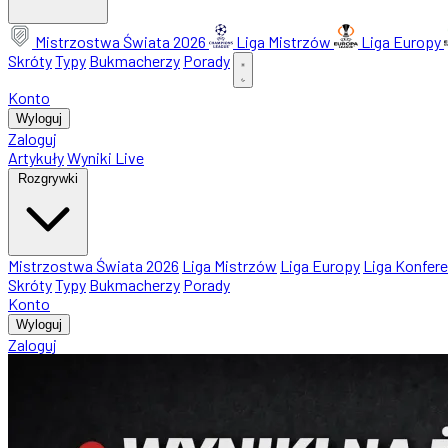
Mistrzostwa Świata 2026
Liga Mistrzów
Liga Europy
Skróty
Typy
Bukmacherzy
Porady
Konto
Wyloguj
Zaloguj
Artykuły
Wyniki Live
Rozgrywki
Mistrzostwa Świata 2026
Liga Mistrzów
Liga Europy
Liga Konfere
Skróty
Typy
Bukmacherzy
Porady
Konto
Wyloguj
Zaloguj