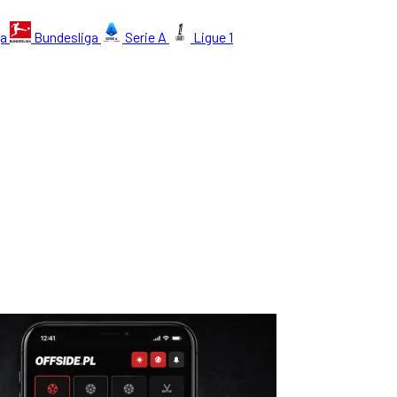
ga
Bundesliga
Serie A
Ligue 1