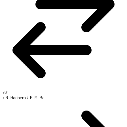
76'
↑ R. Hachem
↓ P. M. Ba