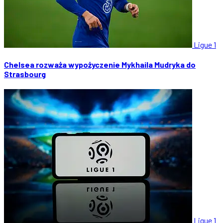
Ligue 1
Chelsea rozważa wypożyczenie Mykhaila Mudryka do
Strasbourg
Ligue 1