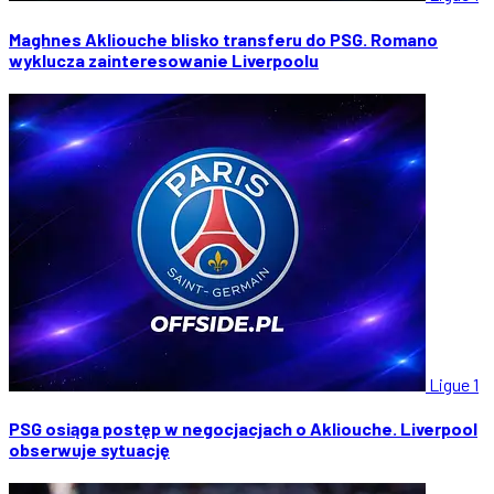
Maghnes Akliouche blisko transferu do PSG. Romano
wyklucza zainteresowanie Liverpoolu
Ligue 1
PSG osiąga postęp w negocjacjach o Akliouche. Liverpool
obserwuje sytuację