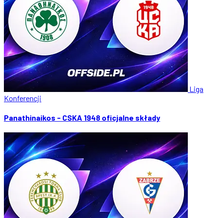
Liga
Konferencji
Panathinaikos - CSKA 1948 oficjalne składy