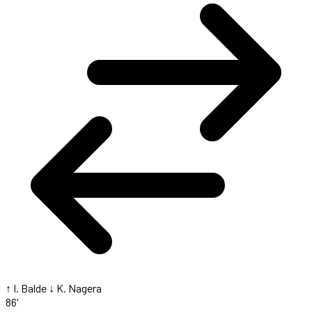
↑ I. Balde
↓ K. Nagera
86'