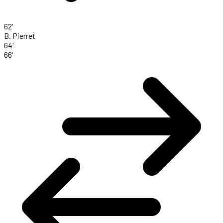
62'
B. Pierret
64'
66'