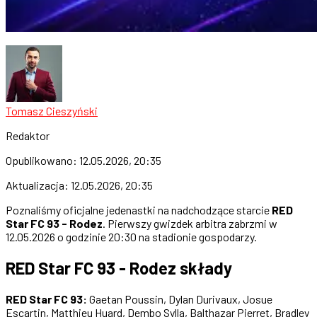
Tomasz Cieszyński
Redaktor
Opublikowano:
12.05.2026, 20:35
Aktualizacja:
12.05.2026, 20:35
Poznaliśmy oficjalne jedenastki na nadchodzące starcie
RED
Star FC 93 - Rodez
. Pierwszy gwizdek arbitra zabrzmi w
12.05.2026 o godzinie 20:30 na stadionie gospodarzy.
RED Star FC 93 - Rodez składy
RED Star FC 93:
Gaetan Poussin, Dylan Durivaux, Josue
Escartin, Matthieu Huard, Dembo Sylla, Balthazar Pierret, Bradley