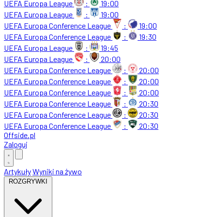
UEFA Europa League
:
19:00
UEFA Europa League
:
19:00
UEFA Europa Conference League
:
19:00
UEFA Europa Conference League
:
19:30
UEFA Europa League
:
19:45
UEFA Europa League
:
20:00
UEFA Europa Conference League
:
20:00
UEFA Europa Conference League
:
20:00
UEFA Europa Conference League
:
20:00
UEFA Europa Conference League
:
20:30
UEFA Europa Conference League
:
20:30
UEFA Europa Conference League
:
20:30
Offside
.
pl
Zaloguj
Artykuły
Wyniki na żywo
ROZGRYWKI