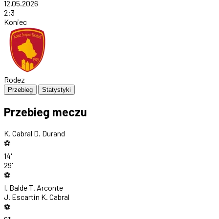
12.05.2026
2
:
3
Koniec
Rodez
Przebieg
Statystyki
Przebieg meczu
K. Cabral
D. Durand
⚽
14'
29'
⚽
I. Balde
T. Arconte
J. Escartin
K. Cabral
⚽