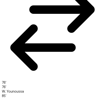
76'
76'
W. Younoussa
85'