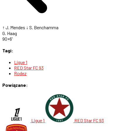
↑ J. Mendes
↓ S. Benchamma
G. Haag
90+6'
Tagi:
Ligue 1
RED Star FC 93
Rodez
Powiązane:
Ligue 1
RED Star FC 93