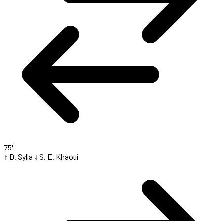
75'
↑ D. Sylla
↓ S. E. Khaoui