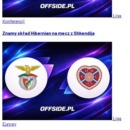
Liga
Konferencji
Znamy skład Hibernian na mecz z Shkendija
Liga
Europy