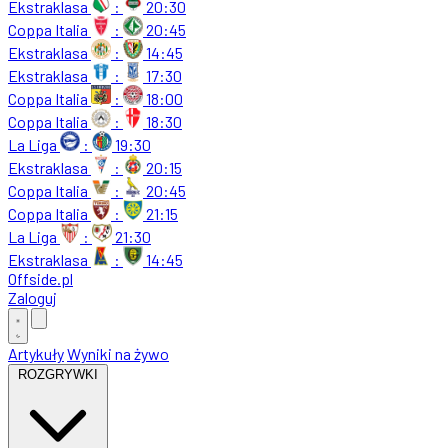
Ekstraklasa
:
20:30
Coppa Italia
:
20:45
Ekstraklasa
:
14:45
Ekstraklasa
:
17:30
Coppa Italia
:
18:00
Coppa Italia
:
18:30
La Liga
:
19:30
Ekstraklasa
:
20:15
Coppa Italia
:
20:45
Coppa Italia
:
21:15
La Liga
:
21:30
Ekstraklasa
:
14:45
Offside
.
pl
Zaloguj
Artykuły
Wyniki na żywo
ROZGRYWKI