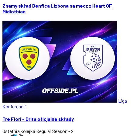
Znamy skład Benfica Lizbona na mecz z Heart OF
Midlothian
Liga
Konferencji
Tre Fiori - Drita oficjalne składy
Ostatnia kolejka
Regular Season - 2