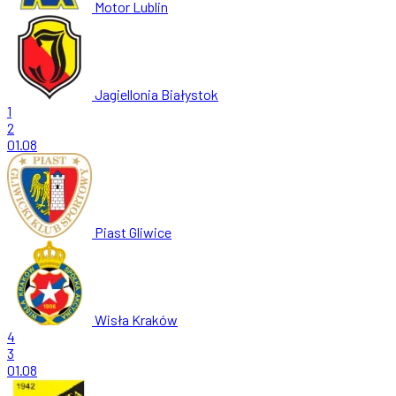
Motor Lublin
Jagiellonia Białystok
1
2
01.08
Piast Gliwice
Wisła Kraków
4
3
01.08