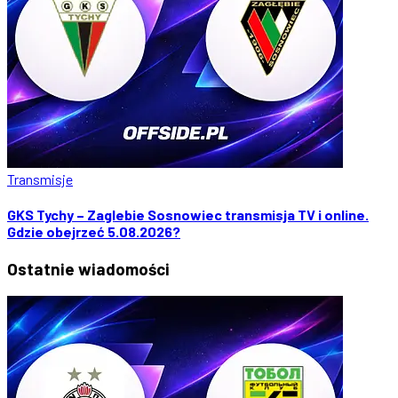
Transmisje
GKS Tychy – Zaglebie Sosnowiec transmisja TV i online.
Gdzie obejrzeć 5.08.2026?
Ostatnie
wiadomości