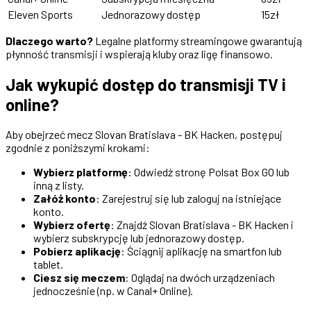
Eleven Sports
Jednorazowy dostęp
15zł
Dlaczego warto?
Legalne platformy streamingowe gwarantują
płynność transmisji i wspierają kluby oraz ligę finansowo.
Jak wykupić dostęp do transmisji TV i
online?
Aby obejrzeć mecz Slovan Bratislava - BK Hacken, postępuj
zgodnie z poniższymi krokami:
Wybierz platformę
: Odwiedź stronę Polsat Box GO lub
inną z listy.
Załóż konto
: Zarejestruj się lub zaloguj na istniejące
konto.
Wybierz ofertę
: Znajdź Slovan Bratislava - BK Hacken i
wybierz subskrypcję lub jednorazowy dostęp.
Pobierz aplikację
: Ściągnij aplikację na smartfon lub
tablet.
Ciesz się meczem
: Oglądaj na dwóch urządzeniach
jednocześnie (np. w Canal+ Online).