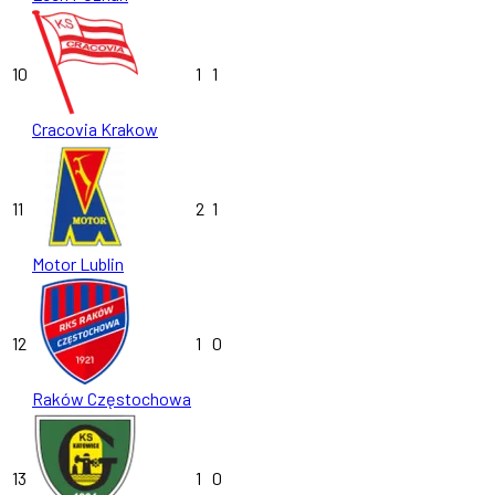
10
1
1
Cracovia Krakow
11
2
1
Motor Lublin
12
1
0
Raków Częstochowa
13
1
0