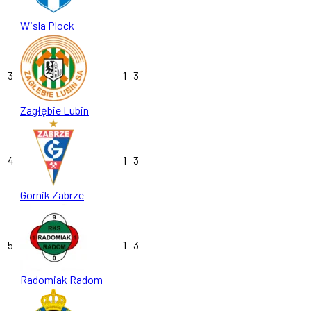
Wisla Plock
3
1
3
Zagłębie Lubin
4
1
3
Gornik Zabrze
5
1
3
Radomiak Radom