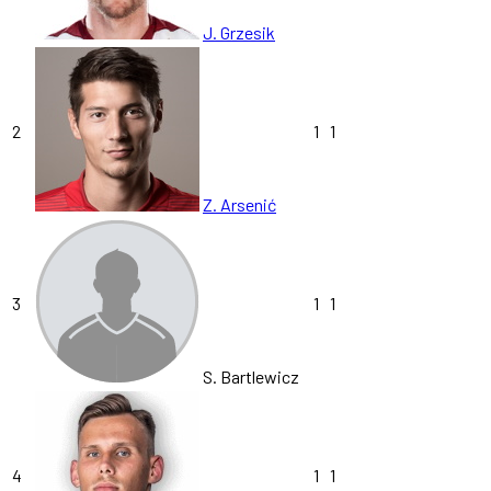
J. Grzesik
2
1
1
Z. Arsenić
3
1
1
S. Bartlewicz
4
1
1