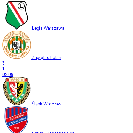
Legia Warszawa
Zagłębie Lubin
3
1
02.08
Śląsk Wrocław
Raków Częstochowa