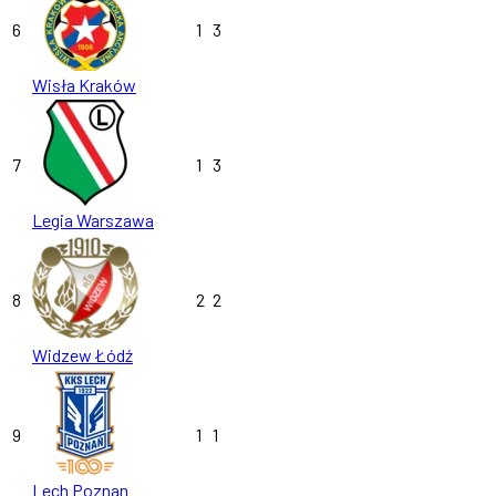
6
1
3
Wisła Kraków
7
1
3
Legia Warszawa
8
2
2
Widzew Łódź
9
1
1
Lech Poznan