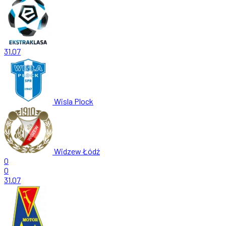
31.07
Wisla Plock
Widzew Łódź
0
0
31.07