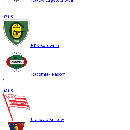
2
1
02.08
GKS Katowice
Radomiak Radom
3
1
03.08
Cracovia Krakow