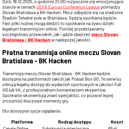
Dziś, 18.12.2025, o godzinie 21:00 rozpocznie się emocjonujące
starcie w ramach
UEFA Europa Conference League
pomiędzy
Slovan Bratislava a BK Hacken. Mecz odbędzie się na stadionie
Štadión Tehelné pole w Bratislava. Sędzią spotkania będzie .
Fani piłki nożnej mogą śledzić to spotkanie na żywo dzięki
legalnym transmisjom online. Poniżej przedstawiamy
szczegółowy przewodnik, jak i gdzie obejrzeć
mecz Slovan
Bratislava - BK Hacken
w najlepszej jakości.
Płatna transmisja online meczu Slovan
Bratislava - BK Hacken
Transmisja meczu Slovan Bratislava - BK Hacken będzie
dostępna na platformach takich jak Polsat Box GO. Te serwisy
oferują legalny dostęp do wydarzeń sportowych w jakości Full
HD lub 4K, z profesjonalnym komentarzem ekspertów.
Spotkanie skomentują znani specjaliści, co pozwoli lepiej
zrozumieć kluczowe momenty gry.
Oto dostępne opcje oglądania:
Platforma
Rodzaj dostępu
Koszt
Canal+ Online
Subskrypcja miesięczna
65zł