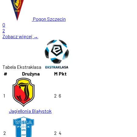
Pogon Szczecin
0
2
Zobacz więcej →
Tabela Ekstraklasa
#
Drużyna
M
Pkt
1
2
6
Jagiellonia Białystok
2
2
4