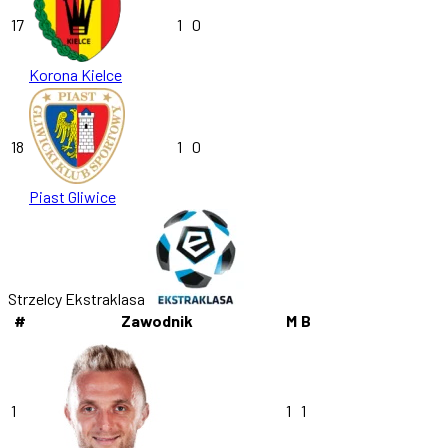
17
1
0
Korona Kielce
18
1
0
Piast Gliwice
Strzelcy Ekstraklasa
#
Zawodnik
M
B
1
1
1