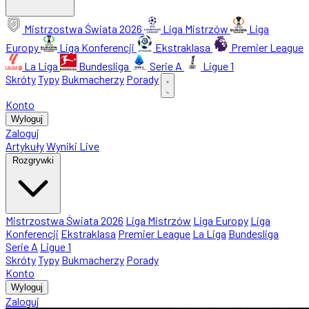
Mistrzostwa Świata 2026
Liga Mistrzów
Liga
Europy
Liga Konferencji
Ekstraklasa
Premier League
La Liga
Bundesliga
Serie A
Ligue 1
Skróty
Typy
Bukmacherzy
Porady
Konto
Wyloguj
Zaloguj
Artykuły
Wyniki Live
Rozgrywki
Mistrzostwa Świata 2026
Liga Mistrzów
Liga Europy
Liga
Konferencji
Ekstraklasa
Premier League
La Liga
Bundesliga
Serie A
Ligue 1
Skróty
Typy
Bukmacherzy
Porady
Konto
Wyloguj
Zaloguj