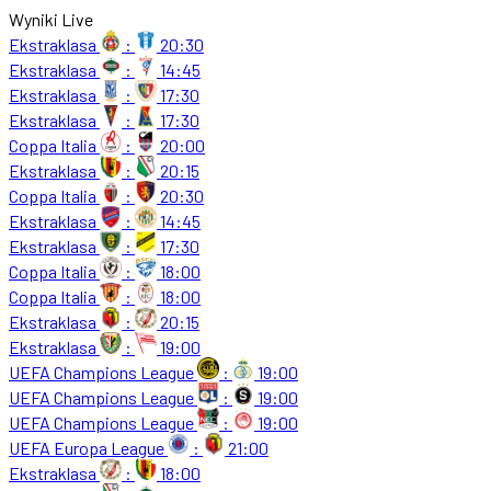
Wyniki Live
Ekstraklasa
:
20:30
Ekstraklasa
:
14:45
Ekstraklasa
:
17:30
Ekstraklasa
:
17:30
Coppa Italia
:
20:00
Ekstraklasa
:
20:15
Coppa Italia
:
20:30
Ekstraklasa
:
14:45
Ekstraklasa
:
17:30
Coppa Italia
:
18:00
Coppa Italia
:
18:00
Ekstraklasa
:
20:15
Ekstraklasa
:
19:00
UEFA Champions League
:
19:00
UEFA Champions League
:
19:00
UEFA Champions League
:
19:00
UEFA Europa League
:
21:00
Ekstraklasa
:
18:00