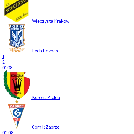
Wieczysta Kraków
Lech Poznan
1
2
01.08
Korona Kielce
Gornik Zabrze
02.08