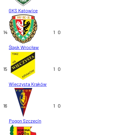
GKS Katowice
14
1
0
Śląsk Wrocław
15
1
0
Wieczysta Kraków
16
1
0
Pogon Szczecin