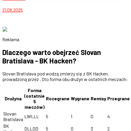
21.08.2025
Reklama
Dlaczego warto obejrzeć Slovan
Bratislava - BK Hacken?
Slovan Bratislava pod wodzą zmierzy się z BK Hacken,
prowadzoną przez . Oto forma obu drużyn w ostatnich meczach:
Forma
(ostatnie
Drużyna
Rozegrane
Wygrane
Remisy
Przegrane
5
meczów)
Slovan
LWLLL
5
1
0
4
Bratislava
BK
DLLDD
5
0
3
2