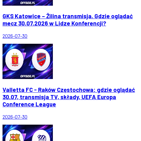
GKS Katowice – Žilina transmisja. Gdzie oglądać
mecz 30.07.2026 w Lidze Konferencji?
2026-07-30
Valletta FC - Raków Częstochowa: gdzie oglądać
30.07, transmisja TV, składy, UEFA Europa
Conference League
2026-07-30