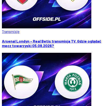
Transmisje
Arsenal Londyn – Real Betis transmisja TV. Gdzie oglądać
mecz towarzyski 05.08.2026?