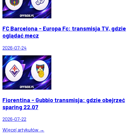
FC Barcelona - Europa Fc: transmisja TV, gdzie
oglądać mecz
2026-07-24
Fiorentina - Gubbio transmisja: gdzie obejrzeć
sparing 22.07
2026-07-22
Więcej artykułów →