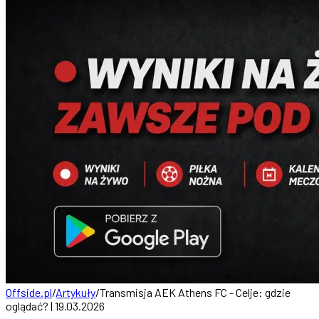
Offside.pl
/
Artykuły
/
Transmisja AEK Athens FC - Celje: gdzie
oglądać? | 19.03.2026