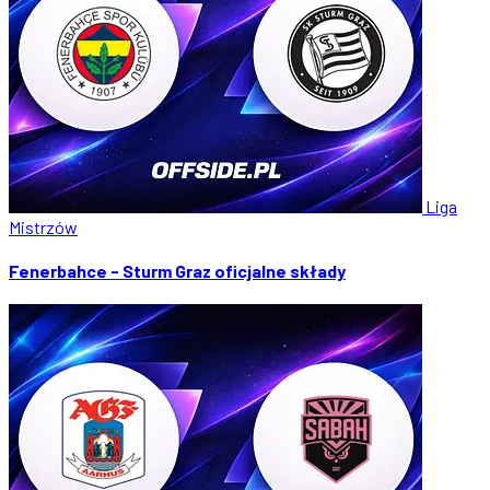
Liga
Mistrzów
Fenerbahce - Sturm Graz oficjalne składy