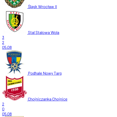
Śląsk Wrocław II
Stal Stalowa Wola
3
2
05.08
Podhale Nowy Targ
Chojniczanka Chojnice
2
0
05.08