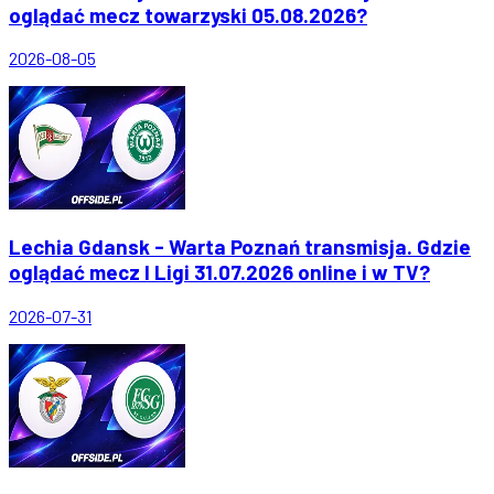
oglądać mecz towarzyski 05.08.2026?
2026-08-05
Lechia Gdansk - Warta Poznań transmisja. Gdzie
oglądać mecz I Ligi 31.07.2026 online i w TV?
2026-07-31