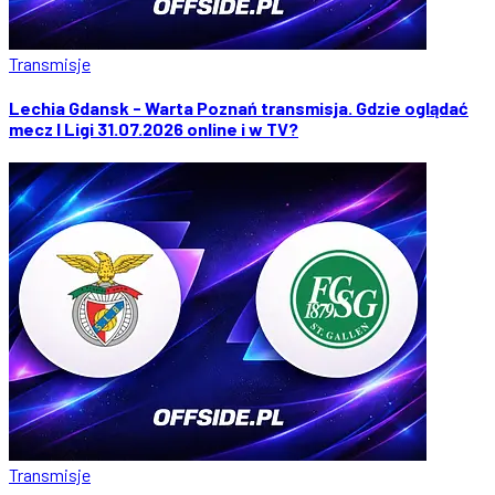
Transmisje
Lechia Gdansk - Warta Poznań transmisja. Gdzie oglądać
mecz I Ligi 31.07.2026 online i w TV?
Transmisje