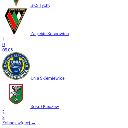
GKS Tychy
Zaglebie Sosnowiec
1
0
05.08
Unia Skierniewice
Sokół Kleczew
2
2
Zobacz więcej →