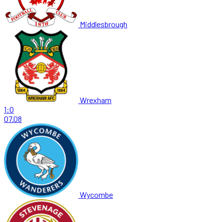
Middlesbrough
Wrexham
1:0
07.08
Wycombe