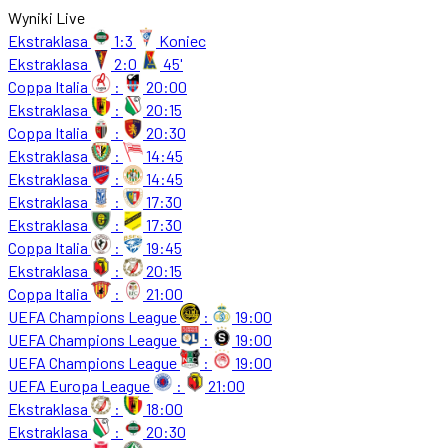
Wyniki Live
Ekstraklasa
1:3
Koniec
Ekstraklasa
2:0
45'
Coppa Italia
:
20:00
Ekstraklasa
:
20:15
Coppa Italia
:
20:30
Ekstraklasa
:
14:45
Ekstraklasa
:
14:45
Ekstraklasa
:
17:30
Ekstraklasa
:
17:30
Coppa Italia
:
19:45
Ekstraklasa
:
20:15
Coppa Italia
:
21:00
UEFA Champions League
:
19:00
UEFA Champions League
:
19:00
UEFA Champions League
:
19:00
UEFA Europa League
:
21:00
Ekstraklasa
:
18:00
Ekstraklasa
:
20:30