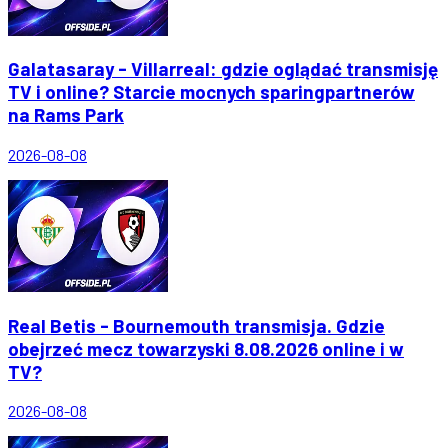
Galatasaray - Villarreal: gdzie oglądać transmisję
TV i online? Starcie mocnych sparingpartnerów
na Rams Park
2026-08-08
Real Betis - Bournemouth transmisja. Gdzie
obejrzeć mecz towarzyski 8.08.2026 online i w
TV?
2026-08-08