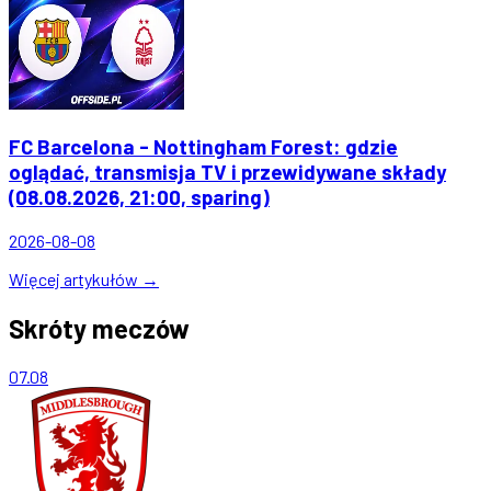
FC Barcelona - Nottingham Forest: gdzie
oglądać, transmisja TV i przewidywane składy
(08.08.2026, 21:00, sparing)
2026-08-08
Więcej artykułów →
Skróty meczów
07.08