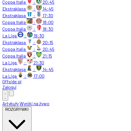
Coppa Italia
:
20:45
Ekstraklasa
:
14:45
Ekstraklasa
:
17:30
Coppa Italia
:
18:00
Coppa Italia
:
18:30
La Liga
:
19:30
Ekstraklasa
:
20:15
Coppa Italia
:
20:45
Coppa Italia
:
21:15
La Liga
:
21:30
Ekstraklasa
:
14:45
La Liga
:
17:00
Offside
.
pl
Zaloguj
Artykuły
Wyniki na żywo
ROZGRYWKI