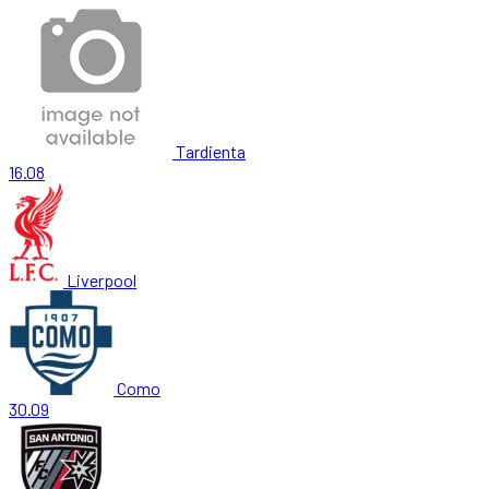
Tardienta
16.08
Liverpool
Como
30.09