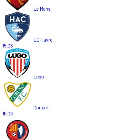
Le Mans
LE Havre
15.08
Lugo
Coruxo
15.08