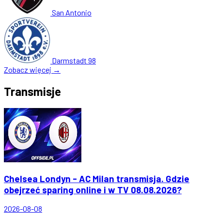
San Antonio
Darmstadt 98
Zobacz więcej →
Transmisje
Chelsea Londyn - AC Milan transmisja. Gdzie
obejrzeć sparing online i w TV 08.08.2026?
2026-08-08