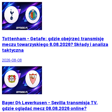
Tottenham - Getafe: gdzie obejrzeć transmisję
meczu towarzyskiego 8.08.2026? Składy i analiza
taktyczna
2026-08-08
Bayer 04 Leverkusen - Sevilla transmisja TV,
gdzie oglądać mecz 08.08.2026 online?