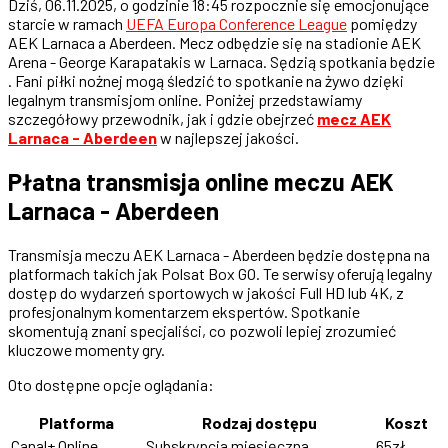
Dziś, 06.11.2025, o godzinie 18:45 rozpocznie się emocjonujące
starcie w ramach
UEFA Europa Conference League
pomiędzy
AEK Larnaca a Aberdeen. Mecz odbędzie się na stadionie AEK
Arena - George Karapatakis w Larnaca. Sędzią spotkania będzie
. Fani piłki nożnej mogą śledzić to spotkanie na żywo dzięki
legalnym transmisjom online. Poniżej przedstawiamy
szczegółowy przewodnik, jak i gdzie obejrzeć
mecz AEK
Larnaca - Aberdeen
w najlepszej jakości.
Płatna transmisja online meczu AEK
Larnaca - Aberdeen
Transmisja meczu AEK Larnaca - Aberdeen będzie dostępna na
platformach takich jak Polsat Box GO. Te serwisy oferują legalny
dostęp do wydarzeń sportowych w jakości Full HD lub 4K, z
profesjonalnym komentarzem ekspertów. Spotkanie
skomentują znani specjaliści, co pozwoli lepiej zrozumieć
kluczowe momenty gry.
Oto dostępne opcje oglądania:
Platforma
Rodzaj dostępu
Koszt
Canal+ Online
Subskrypcja miesięczna
65zł