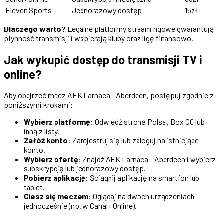
Eleven Sports
Jednorazowy dostęp
15zł
Dlaczego warto?
Legalne platformy streamingowe gwarantują
płynność transmisji i wspierają kluby oraz ligę finansowo.
Jak wykupić dostęp do transmisji TV i
online?
Aby obejrzeć mecz AEK Larnaca - Aberdeen, postępuj zgodnie z
poniższymi krokami:
Wybierz platformę
: Odwiedź stronę Polsat Box GO lub
inną z listy.
Załóż konto
: Zarejestruj się lub zaloguj na istniejące
konto.
Wybierz ofertę
: Znajdź AEK Larnaca - Aberdeen i wybierz
subskrypcję lub jednorazowy dostęp.
Pobierz aplikację
: Ściągnij aplikację na smartfon lub
tablet.
Ciesz się meczem
: Oglądaj na dwóch urządzeniach
jednocześnie (np. w Canal+ Online).