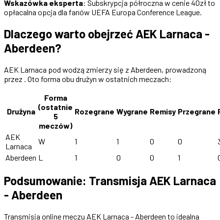
Wskazówka eksperta
: Subskrypcja półroczna w cenie 40zł to
opłacalna opcja dla fanów UEFA Europa Conference League.
Dlaczego warto obejrzeć AEK Larnaca -
Aberdeen?
AEK Larnaca pod wodzą zmierzy się z Aberdeen, prowadzoną
przez . Oto forma obu drużyn w ostatnich meczach:
Forma
(ostatnie
Drużyna
Rozegrane
Wygrane
Remisy
Przegrane
5
meczów)
AEK
W
1
1
0
0
Larnaca
Aberdeen
L
1
0
0
1
Podsumowanie: Transmisja AEK Larnaca
- Aberdeen
Transmisja online meczu AEK Larnaca - Aberdeen to idealna