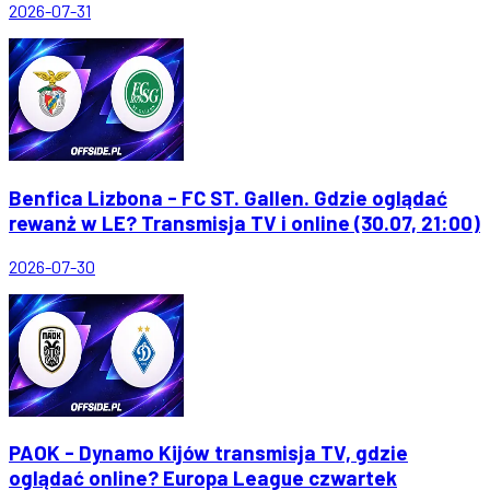
2026-07-31
Benfica Lizbona - FC ST. Gallen. Gdzie oglądać
rewanż w LE? Transmisja TV i online (30.07, 21:00)
2026-07-30
PAOK - Dynamo Kijów transmisja TV, gdzie
oglądać online? Europa League czwartek