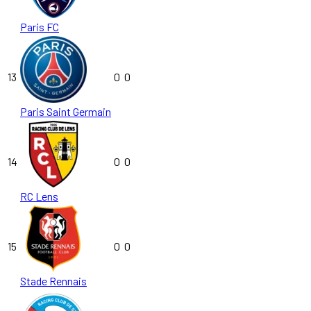
Paris FC
13
0
0
Paris Saint Germain
14
0
0
RC Lens
15
0
0
Stade Rennais