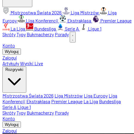
Mistrzostwa Świata 2026
Liga Mistrzów
Liga
Europy
Liga Konferencji
Ekstraklasa
Premier League
La Liga
Bundesliga
Serie A
Ligue 1
Skróty
Typy
Bukmacherzy
Porady
Konto
Wyloguj
Zaloguj
Artykuły
Wyniki Live
Rozgrywki
Mistrzostwa Świata 2026
Liga Mistrzów
Liga Europy
Liga
Konferencji
Ekstraklasa
Premier League
La Liga
Bundesliga
Serie A
Ligue 1
Skróty
Typy
Bukmacherzy
Porady
Konto
Wyloguj
Zaloguj