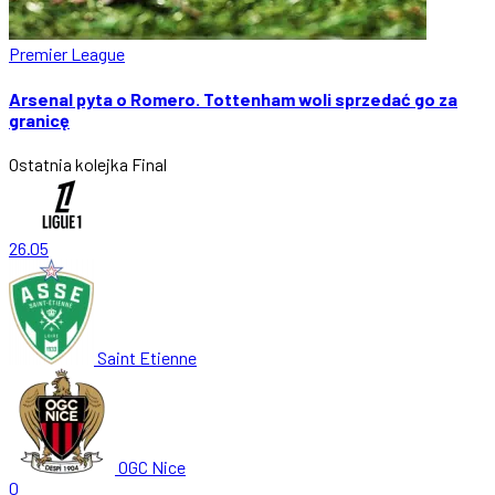
Premier League
Arsenal pyta o Romero. Tottenham woli sprzedać go za
granicę
Ostatnia kolejka
Final
26.05
Saint Etienne
OGC Nice
0