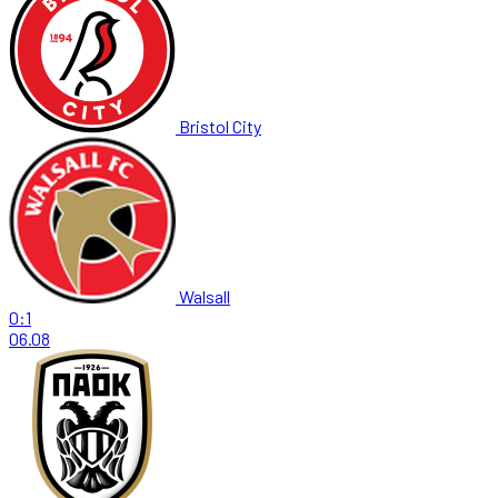
Bristol City
Walsall
0:1
06.08