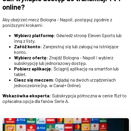
online?
Aby obejrzeć mecz Bologna - Napoli, postępuj zgodnie z
poniższymi krokami:
Wybierz platformę
: Odwiedź stronę Eleven Sports lub
inną z listy.
Załóż konto
: Zarejestruj się lub zaloguj na istniejące
konto.
Wybierz ofertę
: Znajdź Bologna - Napoli i wybierz
subskrypcję lub jednorazowy dostęp.
Pobierz aplikację
: Ściągnij aplikację na smartfon lub
tablet.
Ciesz się meczem
: Oglądaj na dwóch urządzeniach
jednocześnie (np. w Canal+ Online).
Wskazówka eksperta
: Subskrypcja półroczna w cenie 15zł to
opłacalna opcja dla fanów Serie A.