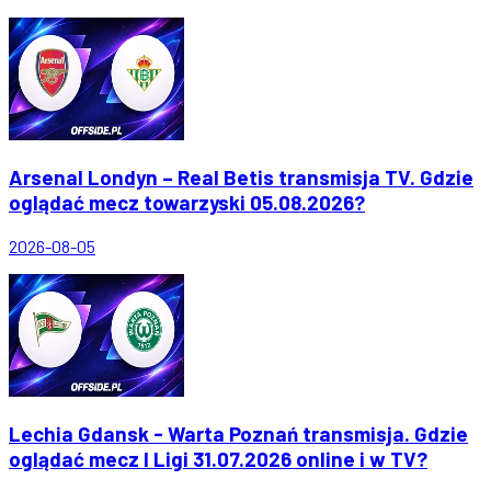
Arsenal Londyn – Real Betis transmisja TV. Gdzie
oglądać mecz towarzyski 05.08.2026?
2026-08-05
Lechia Gdansk - Warta Poznań transmisja. Gdzie
oglądać mecz I Ligi 31.07.2026 online i w TV?