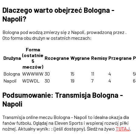
Dlaczego warto obejrzeć Bologna -
Napoli?
Bologna pod wodzą zmierzy się z Napoli, prowadzoną przez .
Oto forma obu drużyn w ostatnich meczach:
Forma
(ostatnie
Drużyna
Rozegrane
Wygrane
Remisy
Przegrane
P
5
meczów)
Bologna
WWWWW
30
15
11
4
5
Napoli
WDWDL
30
19
7
4
6
Podsumowanie: Transmisja Bologna -
Napoli
Transmisja online meczu Bologna - Napoli to idealna okazja dla
fanów futbolu. Oglądaj na Eleven Sports i wspieraj rozwój piłki
nożnej. Aktualny wynik: : (jeśli dostępny). Śledź na żywo
TUTAJ
.