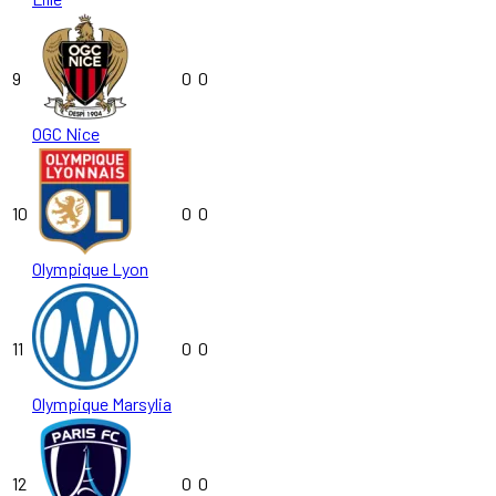
9
0
0
OGC Nice
10
0
0
Olympique Lyon
11
0
0
Olympique Marsylia
12
0
0