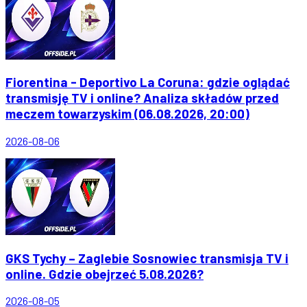
Fiorentina - Deportivo La Coruna: gdzie oglądać
transmisję TV i online? Analiza składów przed
meczem towarzyskim (06.08.2026, 20:00)
2026-08-06
GKS Tychy – Zaglebie Sosnowiec transmisja TV i
online. Gdzie obejrzeć 5.08.2026?
2026-08-05