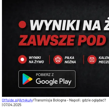
Offside.pl
/
Artykuły
/
Transmisja Bologna - Napoli: gdzie oglądać?
| 07.04.2025