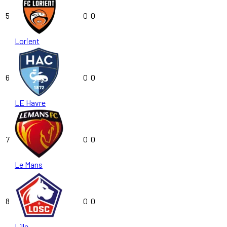
5
0
0
Lorient
6
0
0
LE Havre
7
0
0
Le Mans
8
0
0
Lille