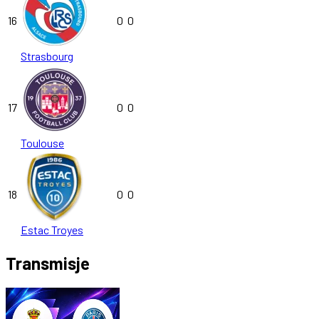
16
0
0
Strasbourg
17
0
0
Toulouse
18
0
0
Estac Troyes
Transmisje