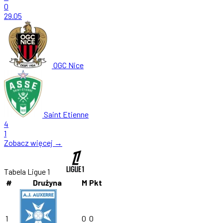
0
29.05
OGC Nice
Saint Etienne
4
1
Zobacz więcej →
Tabela Ligue 1
#
Drużyna
M
Pkt
1
0
0