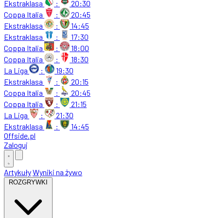
Ekstraklasa
:
20:30
Coppa Italia
:
20:45
Ekstraklasa
:
14:45
Ekstraklasa
:
17:30
Coppa Italia
:
18:00
Coppa Italia
:
18:30
La Liga
:
19:30
Ekstraklasa
:
20:15
Coppa Italia
:
20:45
Coppa Italia
:
21:15
La Liga
:
21:30
Ekstraklasa
:
14:45
Offside
.
pl
Zaloguj
Artykuły
Wyniki na żywo
ROZGRYWKI