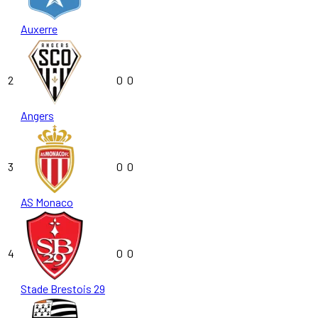
Auxerre
2
0
0
Angers
3
0
0
AS Monaco
4
0
0
Stade Brestois 29