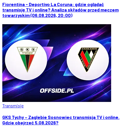
Fiorentina - Deportivo La Coruna: gdzie oglądać
transmisję TV i online? Analiza składów przed meczem
towarzyskim (06.08.2026, 20:00)
Transmisje
GKS Tychy – Zaglebie Sosnowiec transmisja TV i online.
Gdzie obejrzeć 5.08.2026?