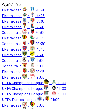
Wyniki Live
Ekstraklasa
:
20:30
Ekstraklasa
:
14:45
Ekstraklasa
:
17:30
Ekstraklasa
:
17:30
Coppa Italia
:
20:00
Ekstraklasa
:
20:15
Coppa Italia
:
20:30
Ekstraklasa
:
14:45
Ekstraklasa
:
17:30
Coppa Italia
:
18:00
Coppa Italia
:
18:00
Ekstraklasa
:
20:15
Ekstraklasa
:
19:00
UEFA Champions League
:
19:00
UEFA Champions League
:
19:00
UEFA Champions League
:
19:00
UEFA Europa League
:
21:00
Ekstraklasa
:
18:00