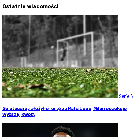
Ostatnie
wiadomości
Serie A
Galatasaray złożył ofertę za Rafa Leão, Milan oczekuje
wyższej kwoty