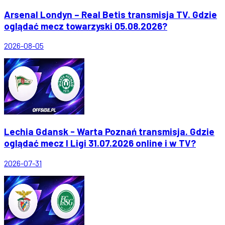
Arsenal Londyn – Real Betis transmisja TV. Gdzie
oglądać mecz towarzyski 05.08.2026?
2026-08-05
Lechia Gdansk - Warta Poznań transmisja. Gdzie
oglądać mecz I Ligi 31.07.2026 online i w TV?
2026-07-31