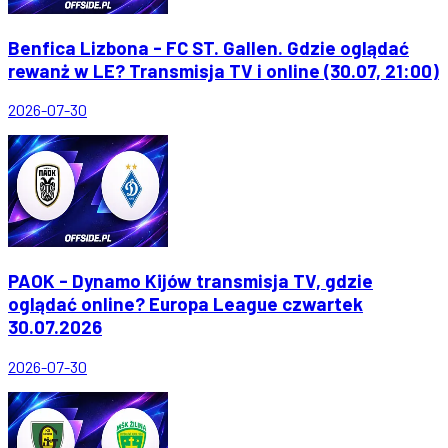
Benfica Lizbona - FC ST. Gallen. Gdzie oglądać
rewanż w LE? Transmisja TV i online (30.07, 21:00)
2026-07-30
PAOK - Dynamo Kijów transmisja TV, gdzie
oglądać online? Europa League czwartek
30.07.2026
2026-07-30