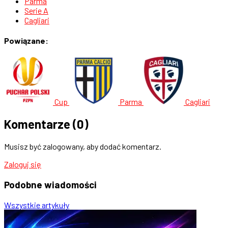
Parma
Serie A
Cagliari
Powiązane:
Cup
Parma
Cagliari
Komentarze
(0)
Musisz być zalogowany, aby dodać komentarz.
Zaloguj się
Podobne
wiadomości
Wszystkie artykuły