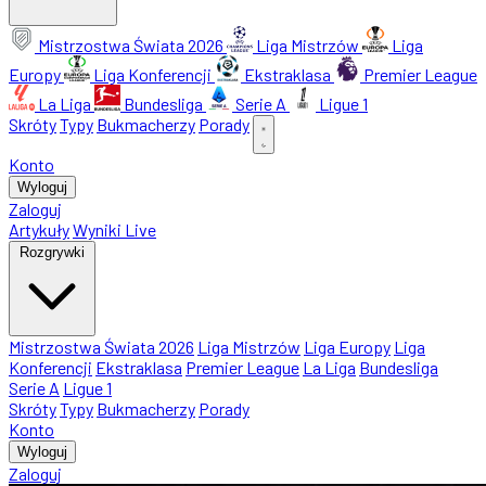
Mistrzostwa Świata 2026
Liga Mistrzów
Liga
Europy
Liga Konferencji
Ekstraklasa
Premier League
La Liga
Bundesliga
Serie A
Ligue 1
Skróty
Typy
Bukmacherzy
Porady
Konto
Wyloguj
Zaloguj
Artykuły
Wyniki Live
Rozgrywki
Mistrzostwa Świata 2026
Liga Mistrzów
Liga Europy
Liga
Konferencji
Ekstraklasa
Premier League
La Liga
Bundesliga
Serie A
Ligue 1
Skróty
Typy
Bukmacherzy
Porady
Konto
Wyloguj
Zaloguj