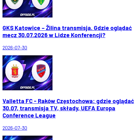
GKS Katowice – Žilina transmisja. Gdzie oglądać
mecz 30.07.2026 w Lidze Konferencji?
2026-07-30
Valletta FC - Raków Częstochowa: gdzie oglądać
30.07, transmisja TV, składy, UEFA Europa
Conference League
2026-07-30