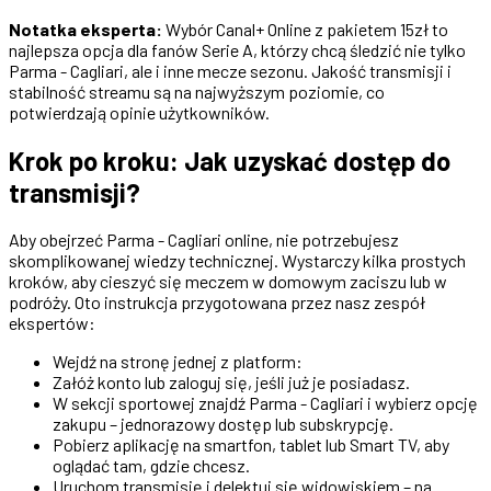
Notatka eksperta:
Wybór Canal+ Online z pakietem 15zł to
najlepsza opcja dla fanów Serie A, którzy chcą śledzić nie tylko
Parma - Cagliari, ale i inne mecze sezonu. Jakość transmisji i
stabilność streamu są na najwyższym poziomie, co
potwierdzają opinie użytkowników.
Krok po kroku: Jak uzyskać dostęp do
transmisji?
Aby obejrzeć Parma - Cagliari online, nie potrzebujesz
skomplikowanej wiedzy technicznej. Wystarczy kilka prostych
kroków, aby cieszyć się meczem w domowym zaciszu lub w
podróży. Oto instrukcja przygotowana przez nasz zespół
ekspertów:
Wejdź na stronę jednej z platform:
Załóż konto lub zaloguj się, jeśli już je posiadasz.
W sekcji sportowej znajdź Parma - Cagliari i wybierz opcję
zakupu – jednorazowy dostęp lub subskrypcję.
Pobierz aplikację na smartfon, tablet lub Smart TV, aby
oglądać tam, gdzie chcesz.
Uruchom transmisję i delektuj się widowiskiem – na