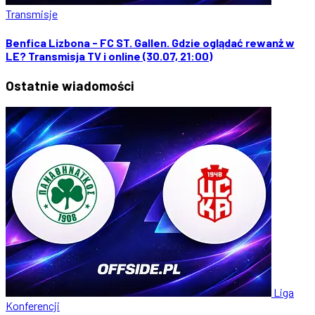
Transmisje
Benfica Lizbona - FC ST. Gallen. Gdzie oglądać rewanż w
LE? Transmisja TV i online (30.07, 21:00)
Ostatnie
wiadomości
Liga
Konferencji