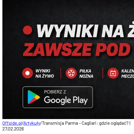
Offside.pl
/
Artykuły
/
Transmisja Parma - Cagliari: gdzie oglądać? |
27.02.2026