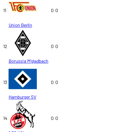
11
0
0
Union Berlin
12
0
0
Borussia M'gladbach
13
0
0
Hamburger SV
14
0
0