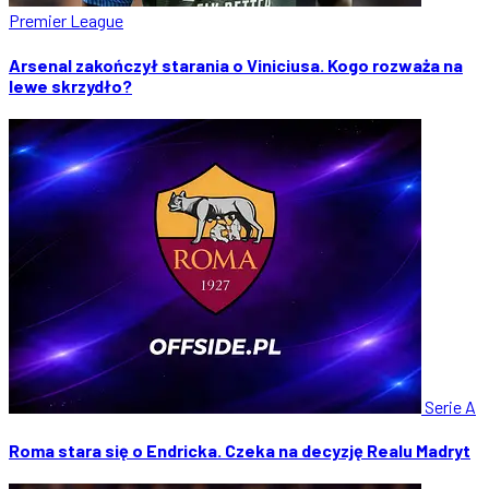
Premier League
Arsenal zakończył starania o Viniciusa. Kogo rozważa na
lewe skrzydło?
Serie A
Roma stara się o Endricka. Czeka na decyzję Realu Madryt