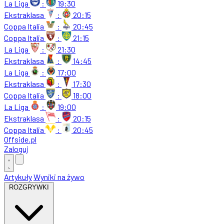
La Liga
:
19:30
Ekstraklasa
:
20:15
Coppa Italia
:
20:45
Coppa Italia
:
21:15
La Liga
:
21:30
Ekstraklasa
:
14:45
La Liga
:
17:00
Ekstraklasa
:
17:30
Coppa Italia
:
18:00
La Liga
:
19:00
Ekstraklasa
:
20:15
Coppa Italia
:
20:45
Offside
.
pl
Zaloguj
Artykuły
Wyniki na żywo
ROZGRYWKI