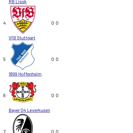
RB Lipsk
4
0
0
VfB Stuttgart
5
0
0
1899 Hoffenheim
6
0
0
Bayer 04 Leverkusen
7
0
0