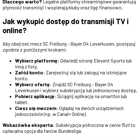
Dlaczego warto?
Legalne platformy streamingowe gwarantują
płynność transmisji i wspierają kluby oraz ligę finansowo.
Jak wykupić dostęp do transmisji TV i
online?
Aby obejrzeć mecz SC Freiburg - Bayer 04 Leverkusen, postępuj
zgodnie z poniższymi krokami:
Wybierz platformę
: Odwiedź stronę Elevent Sports lub
inną z listy.
Załóż konto
: Zarejestruj się lub zaloguj na istniejące
konto.
Wybierz ofertę
: Znajdź SC Freiburg - Bayer 04
Leverkusen i wybierz subskrypcję lub jednorazowy dostęp.
Pobierz aplikację
: Ściągnij aplikację na smartfon lub
tablet.
Ciesz się meczem
: Oglądaj na dwóch urządzeniach
jednocześnie (np. w Canal+ Online).
Wskazówka eksperta
: Subskrypcja półroczna w cenie 15zł to
opłacalna opcja dla fanów Bundesliga.