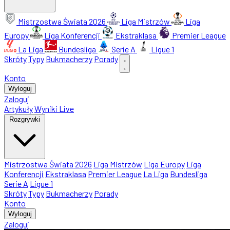
Mistrzostwa Świata 2026
Liga Mistrzów
Liga
Europy
Liga Konferencji
Ekstraklasa
Premier League
La Liga
Bundesliga
Serie A
Ligue 1
Skróty
Typy
Bukmacherzy
Porady
Konto
Wyloguj
Zaloguj
Artykuły
Wyniki Live
Rozgrywki
Mistrzostwa Świata 2026
Liga Mistrzów
Liga Europy
Liga
Konferencji
Ekstraklasa
Premier League
La Liga
Bundesliga
Serie A
Ligue 1
Skróty
Typy
Bukmacherzy
Porady
Konto
Wyloguj
Zaloguj