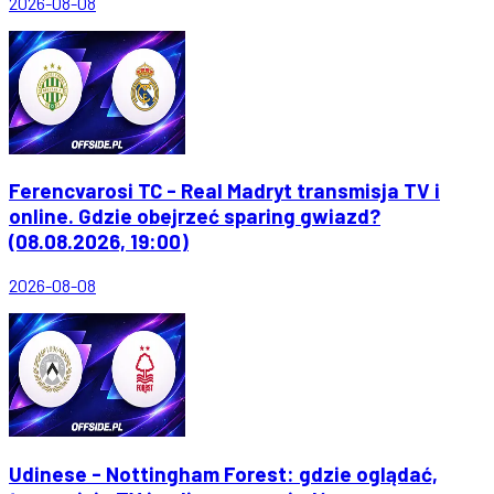
2026-08-08
Ferencvarosi TC - Real Madryt transmisja TV i
online. Gdzie obejrzeć sparing gwiazd?
(08.08.2026, 19:00)
2026-08-08
Udinese - Nottingham Forest: gdzie oglądać,