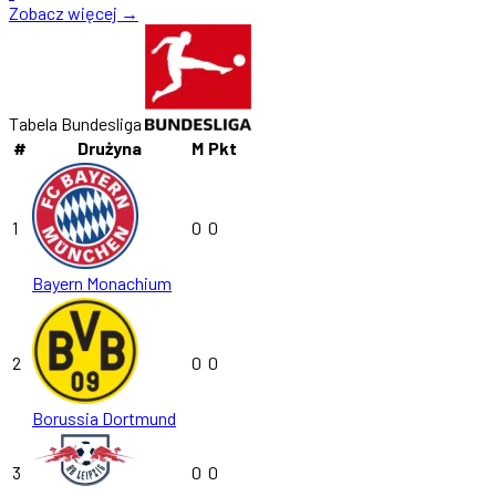
Zobacz więcej →
Tabela Bundesliga
#
Drużyna
M
Pkt
1
0
0
Bayern Monachium
2
0
0
Borussia Dortmund
3
0
0