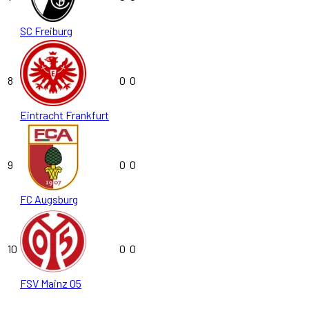
SC Freiburg
8
0
0
Eintracht Frankfurt
9
0
0
FC Augsburg
10
0
0
FSV Mainz 05