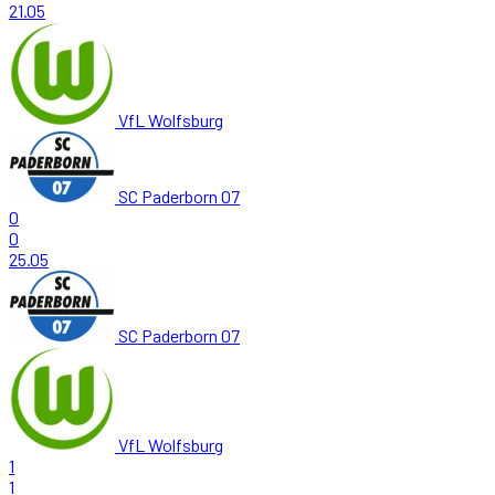
21.05
VfL Wolfsburg
SC Paderborn 07
0
0
25.05
SC Paderborn 07
VfL Wolfsburg
1
1