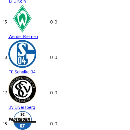
1.FC Köln
15
0
0
Werder Bremen
16
0
0
FC Schalke 04
17
0
0
SV Elversberg
18
0
0