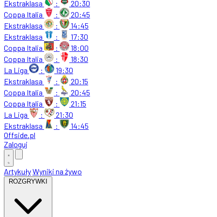
Ekstraklasa
:
20:30
Coppa Italia
:
20:45
Ekstraklasa
:
14:45
Ekstraklasa
:
17:30
Coppa Italia
:
18:00
Coppa Italia
:
18:30
La Liga
:
19:30
Ekstraklasa
:
20:15
Coppa Italia
:
20:45
Coppa Italia
:
21:15
La Liga
:
21:30
Ekstraklasa
:
14:45
Offside
.
pl
Zaloguj
Artykuły
Wyniki na żywo
ROZGRYWKI