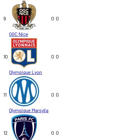
9
0
0
OGC Nice
10
0
0
Olympique Lyon
11
0
0
Olympique Marsylia
12
0
0