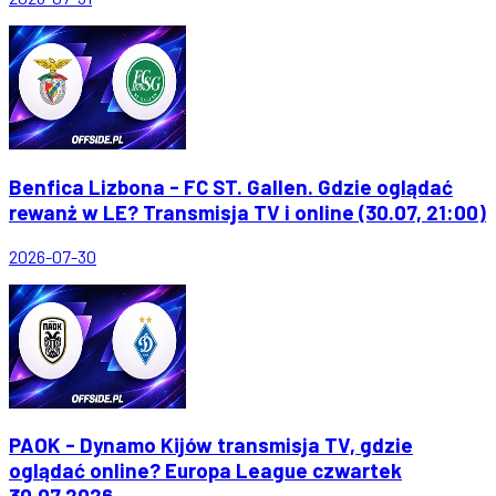
Benfica Lizbona - FC ST. Gallen. Gdzie oglądać
rewanż w LE? Transmisja TV i online (30.07, 21:00)
2026-07-30
PAOK - Dynamo Kijów transmisja TV, gdzie
oglądać online? Europa League czwartek
30.07.2026