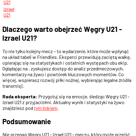
U21
Izrael
U21
Dlaczego warto obejrzeć Węgry U21 -
Izrael U21?
To nie tylko kolejny mecz – to wydarzenie, które może wpłynąć
na układ tabeli w Friendlies. Eksperci przewidują zaciętą walkę,
opierając się na statystykach i ostatnich występach obu ekip.
Oglądając na , zyskujesz dostęp do analiz przedmeczowych,
komentarzy na żywo i powtórek kluczowych momentów. Co
więcej, wspierasz rozwój piłki nożnej, wybierając legalne źródła
transmisji.
Rada eksperta:
Przygotuj się na emocje, śledząc Węgry U21 -
Izrael U21 z przyjaciółmi. Aktualny wynik i statystyki na żywo
znajdziesz pod
tym linkiem
.
Podsumowanie
Nie przegap Węgry U21 - Izrael U21 – meczu, który może przejść