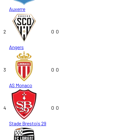
Auxerre
2
0
0
Angers
3
0
0
AS Monaco
4
0
0
Stade Brestois 29