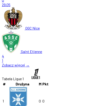
0
29.05
OGC Nice
Saint Etienne
4
1
Zobacz więcej →
Tabela Ligue 1
#
Drużyna
M
Pkt
1
0
0