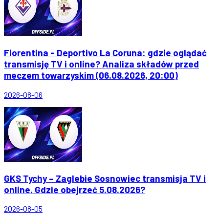
Fiorentina - Deportivo La Coruna: gdzie oglądać
transmisję TV i online? Analiza składów przed
meczem towarzyskim (06.08.2026, 20:00)
2026-08-06
GKS Tychy – Zaglebie Sosnowiec transmisja TV i
online. Gdzie obejrzeć 5.08.2026?
2026-08-05