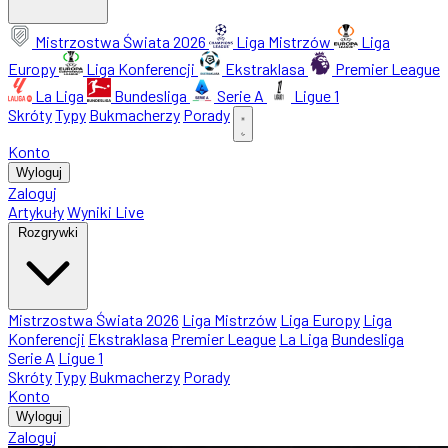
Mistrzostwa Świata 2026
Liga Mistrzów
Liga
Europy
Liga Konferencji
Ekstraklasa
Premier League
La Liga
Bundesliga
Serie A
Ligue 1
Skróty
Typy
Bukmacherzy
Porady
Konto
Wyloguj
Zaloguj
Artykuły
Wyniki Live
Rozgrywki
Mistrzostwa Świata 2026
Liga Mistrzów
Liga Europy
Liga
Konferencji
Ekstraklasa
Premier League
La Liga
Bundesliga
Serie A
Ligue 1
Skróty
Typy
Bukmacherzy
Porady
Konto
Wyloguj
Zaloguj