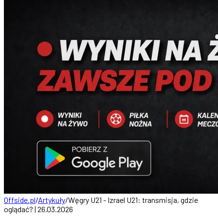
Offside.pl
/
Artykuły
/
Węgry U21 - Izrael U21: transmisja, gdzie
oglądać? | 26.03.2026