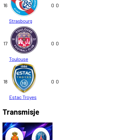
16
0
0
Strasbourg
17
0
0
Toulouse
18
0
0
Estac Troyes
Transmisje