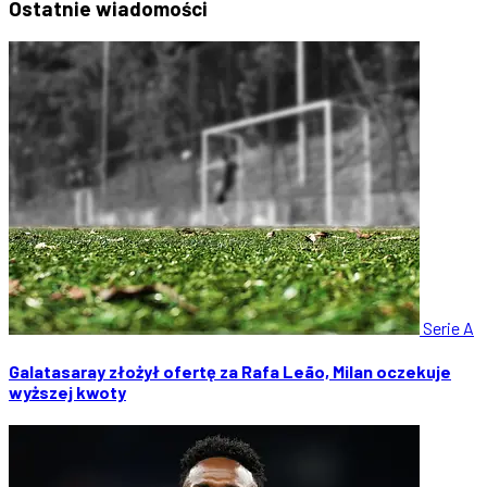
Ostatnie
wiadomości
Serie A
Galatasaray złożył ofertę za Rafa Leão, Milan oczekuje
wyższej kwoty