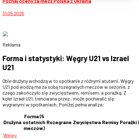
Poznaj oceny za mecz Polska z Ukraina
31.05.2026
Reklama
Forma i statystyki: Węgry U21 vs Izrael
U21
Obie drużyny wchodzą w to spotkanie z różnymi atutami. Węgry
U21 pod wodzą ma za sobą rozegranych meczów w sezonie, z
czego zakończyło się zwycięstwem, remisem, a porażką. Z
kolei Izrael U21, trenowana przez , może pochwalić się
wygranymi w spotkaniach. Poniżej pełna analiza:
Forma (5
Drużyna
ostatnich
Rozegrane
Zwycięstwa
Remisy
Porażki
meczów)
Węgry