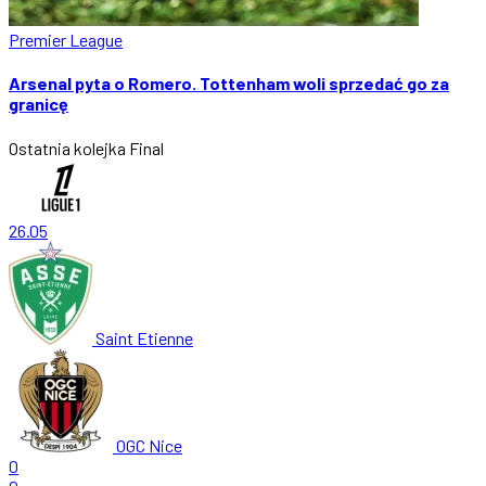
Premier League
Arsenal pyta o Romero. Tottenham woli sprzedać go za
granicę
Ostatnia kolejka
Final
26.05
Saint Etienne
OGC Nice
0