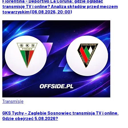
Fiorentina - Deportivo La Coruna: gdzie oglądać
transmisję TV i online? Analiza składów przed meczem
towarzyskim (06.08.2026, 20:00)
Transmisje
GKS Tychy – Zaglebie Sosnowiec transmisja TV i online.
Gdzie obejrzeć 5.08.2026?