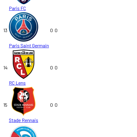
Paris FC
13
0
0
Paris Saint Germain
14
0
0
RC Lens
15
0
0
Stade Rennais