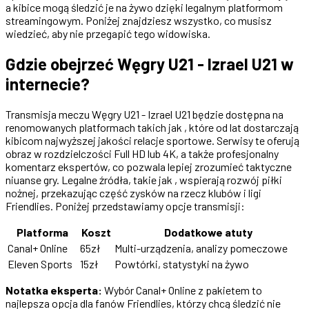
a kibice mogą śledzić je na żywo dzięki legalnym platformom
streamingowym. Poniżej znajdziesz wszystko, co musisz
wiedzieć, aby nie przegapić tego widowiska.
Gdzie obejrzeć Węgry U21 - Izrael U21 w
internecie?
Transmisja meczu Węgry U21 - Izrael U21 będzie dostępna na
renomowanych platformach takich jak , które od lat dostarczają
kibicom najwyższej jakości relacje sportowe. Serwisy te oferują
obraz w rozdzielczości Full HD lub 4K, a także profesjonalny
komentarz ekspertów, co pozwala lepiej zrozumieć taktyczne
niuanse gry. Legalne źródła, takie jak , wspierają rozwój piłki
nożnej, przekazując część zysków na rzecz klubów i ligi
Friendlies. Poniżej przedstawiamy opcje transmisji:
Platforma
Koszt
Dodatkowe atuty
Canal+ Online
65zł
Multi-urządzenia, analizy pomeczowe
Eleven Sports
15zł
Powtórki, statystyki na żywo
Notatka eksperta:
Wybór Canal+ Online z pakietem to
najlepsza opcja dla fanów Friendlies, którzy chcą śledzić nie