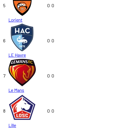
5
0
0
Lorient
6
0
0
LE Havre
7
0
0
Le Mans
8
0
0
Lille