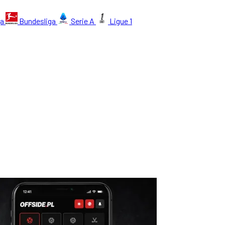
ga
Bundesliga
Serie A
Ligue 1