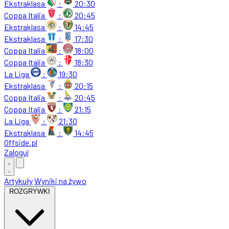
Ekstraklasa
:
20:30
Coppa Italia
:
20:45
Ekstraklasa
:
14:45
Ekstraklasa
:
17:30
Coppa Italia
:
18:00
Coppa Italia
:
18:30
La Liga
:
19:30
Ekstraklasa
:
20:15
Coppa Italia
:
20:45
Coppa Italia
:
21:15
La Liga
:
21:30
Ekstraklasa
:
14:45
Offside
.
pl
Zaloguj
Artykuły
Wyniki na żywo
ROZGRYWKI