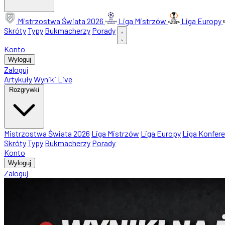
Mistrzostwa Świata 2026
Liga Mistrzów
Liga Europy
Skróty
Typy
Bukmacherzy
Porady
Konto
Wyloguj
Zaloguj
Artykuły
Wyniki Live
Rozgrywki
Mistrzostwa Świata 2026
Liga Mistrzów
Liga Europy
Liga Konfere
Skróty
Typy
Bukmacherzy
Porady
Konto
Wyloguj
Zaloguj