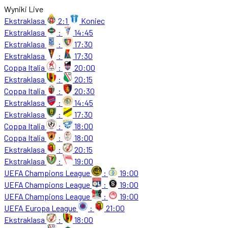
Wyniki Live
Ekstraklasa
2:1
Koniec
Ekstraklasa
:
14:45
Ekstraklasa
:
17:30
Ekstraklasa
:
17:30
Coppa Italia
:
20:00
Ekstraklasa
:
20:15
Coppa Italia
:
20:30
Ekstraklasa
:
14:45
Ekstraklasa
:
17:30
Coppa Italia
:
18:00
Coppa Italia
:
18:00
Ekstraklasa
:
20:15
Ekstraklasa
:
19:00
UEFA Champions League
:
19:00
UEFA Champions League
:
19:00
UEFA Champions League
:
19:00
UEFA Europa League
:
21:00
Ekstraklasa
:
18:00