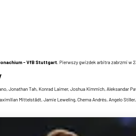
onachium - VfB Stuttgart
. Pierwszy gwizdek arbitra zabrzmi w 
y
o, Jonathan Tah, Konrad Laimer, Joshua Kimmich, Aleksandar Pavlov
ximilian Mittelstädt, Jamie Leweling, Chema Andrés, Angelo Stiller