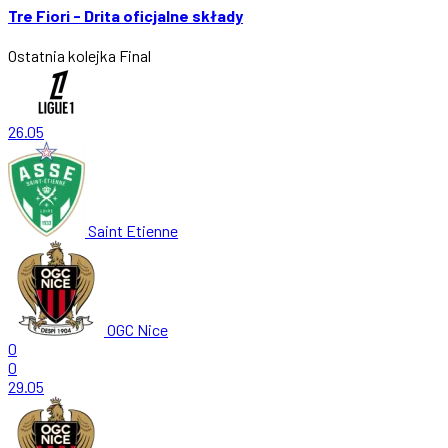
Tre Fiori - Drita oficjalne składy
Ostatnia kolejka
Final
26.05
Saint Etienne
OGC Nice
0
0
29.05