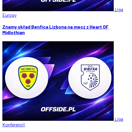
Liga
Europy
Znamy skład Benfica Lizbona na mecz z Heart OF
Midlothian
Liga
Konferencji