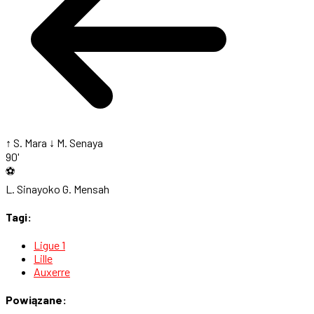
↑ S. Mara
↓ M. Senaya
90'
⚽
L. Sinayoko
G. Mensah
Tagi:
Ligue 1
Lille
Auxerre
Powiązane: