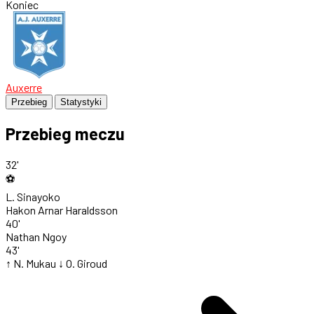
Koniec
Auxerre
Przebieg
Statystyki
Przebieg meczu
32'
⚽
L. Sinayoko
Hakon Arnar Haraldsson
40'
Nathan Ngoy
43'
↑ N. Mukau
↓ O. Giroud