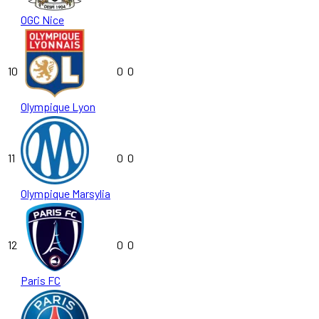
OGC Nice
10
0
0
Olympique Lyon
11
0
0
Olympique Marsylia
12
0
0
Paris FC