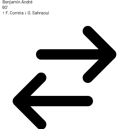
Benjamin André
60'
↑ F. Correia
↓ O. Sahraoui