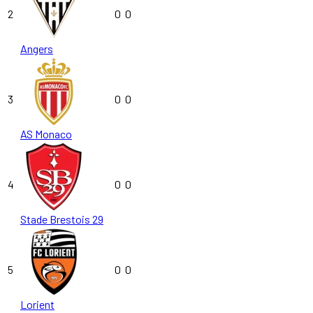
2
0
0
Angers
3
0
0
AS Monaco
4
0
0
Stade Brestois 29
5
0
0
Lorient