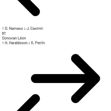
↑ D. Namaso
↓ J. Casimir
81'
Donovan Léon
↑ H. Haraldsson
↓ G. Perrin