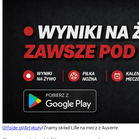
Offside.pl
/
Artykuły
/
Znamy skład Lille na mecz z Auxerre