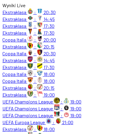
Wyniki Live
Ekstraklasa
:
20:30
Ekstraklasa
:
14:45
Ekstraklasa
:
17:30
Ekstraklasa
:
17:30
Coppa Italia
:
20:00
Ekstraklasa
:
20:15
Coppa Italia
:
20:30
Ekstraklasa
:
14:45
Ekstraklasa
:
17:30
Coppa Italia
:
18:00
Coppa Italia
:
18:00
Ekstraklasa
:
20:15
Ekstraklasa
:
19:00
UEFA Champions League
:
19:00
UEFA Champions League
:
19:00
UEFA Champions League
:
19:00
UEFA Europa League
:
21:00
Ekstraklasa
:
18:00