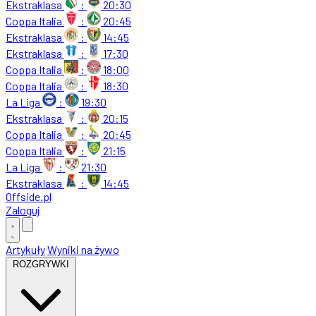
Ekstraklasa
:
20:30
Coppa Italia
:
20:45
Ekstraklasa
:
14:45
Ekstraklasa
:
17:30
Coppa Italia
:
18:00
Coppa Italia
:
18:30
La Liga
:
19:30
Ekstraklasa
:
20:15
Coppa Italia
:
20:45
Coppa Italia
:
21:15
La Liga
:
21:30
Ekstraklasa
:
14:45
Offside
.
pl
Zaloguj
Artykuły
Wyniki na żywo
ROZGRYWKI