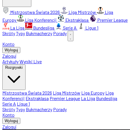
Mistrzostwa Świata 2026
Liga Mistrzów
Liga
Europy
Liga Konferencji
Ekstraklasa
Premier League
La Liga
Bundesliga
Serie A
Ligue 1
Skróty
Typy
Bukmacherzy
Porady
Konto
Wyloguj
Zaloguj
Artykuły
Wyniki Live
Rozgrywki
Mistrzostwa Świata 2026
Liga Mistrzów
Liga Europy
Liga
Konferencji
Ekstraklasa
Premier League
La Liga
Bundesliga
Serie A
Ligue 1
Skróty
Typy
Bukmacherzy
Porady
Konto
Wyloguj
Zaloguj