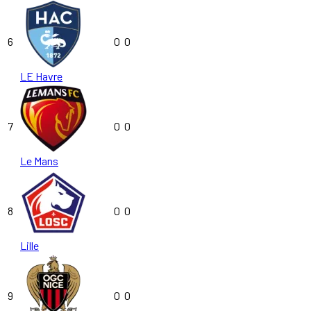
6
0
0
LE Havre
7
0
0
Le Mans
8
0
0
Lille
9
0
0