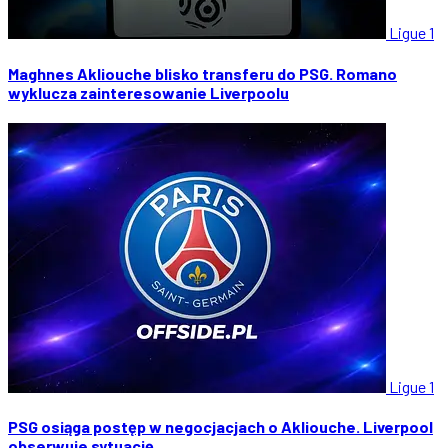
Ligue 1
Maghnes Akliouche blisko transferu do PSG. Romano
wyklucza zainteresowanie Liverpoolu
Ligue 1
PSG osiąga postęp w negocjacjach o Akliouche. Liverpool
obserwuje sytuację