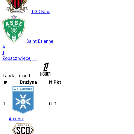
OGC Nice
Saint Etienne
4
1
Zobacz więcej →
Tabela Ligue 1
#
Drużyna
M
Pkt
1
0
0
Auxerre