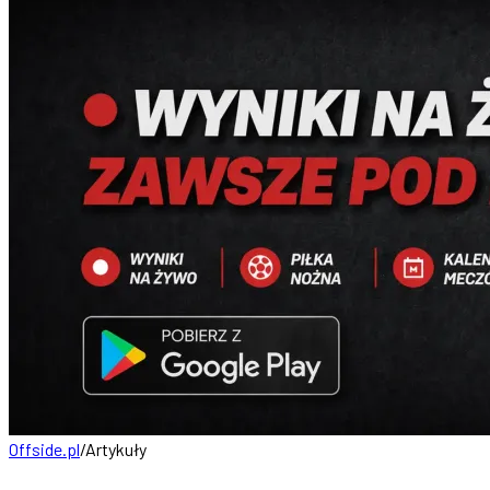
Offside.pl
/
Artykuły