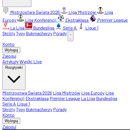
Mistrzostwa Świata 2026
Liga Mistrzów
Liga
Europy
Liga Konferencji
Ekstraklasa
Premier League
La Liga
Bundesliga
Serie A
Ligue 1
Skróty
Typy
Bukmacherzy
Porady
Konto
Wyloguj
Zaloguj
Artykuły
Wyniki Live
Rozgrywki
Mistrzostwa Świata 2026
Liga Mistrzów
Liga Europy
Liga
Konferencji
Ekstraklasa
Premier League
La Liga
Bundesliga
Serie A
Ligue 1
Skróty
Typy
Bukmacherzy
Porady
Konto
Wyloguj
Zaloguj