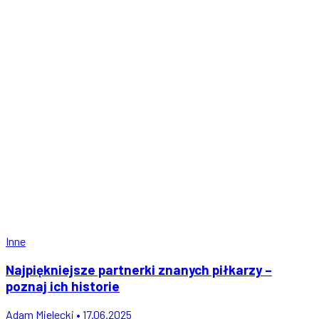
Inne
Najpiękniejsze partnerki znanych piłkarzy –
poznaj ich historie
Adam Mielecki • 17.06.2025