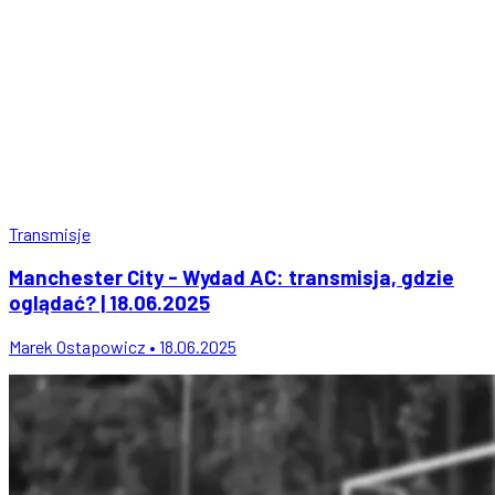
Transmisje
Manchester City - Wydad AC: transmisja, gdzie
oglądać? | 18.06.2025
Marek Ostapowicz • 18.06.2025