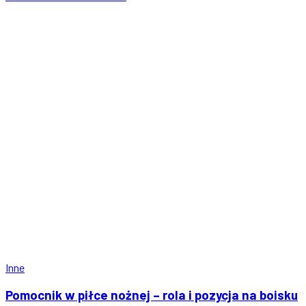
Inne
Pomocnik w piłce nożnej – rola i pozycja na boisku