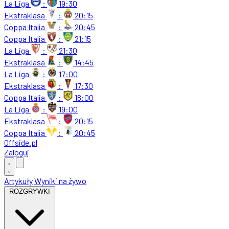
La Liga
:
19:30
Ekstraklasa
:
20:15
Coppa Italia
:
20:45
Coppa Italia
:
21:15
La Liga
:
21:30
Ekstraklasa
:
14:45
La Liga
:
17:00
Ekstraklasa
:
17:30
Coppa Italia
:
18:00
La Liga
:
19:00
Ekstraklasa
:
20:15
Coppa Italia
:
20:45
Offside
.
pl
Zaloguj
Artykuły
Wyniki na żywo
ROZGRYWKI