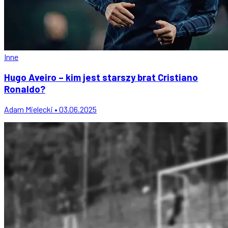
Inne
Hugo Aveiro – kim jest starszy brat Cristiano
Ronaldo?
Adam Mielecki • 03.06.2025