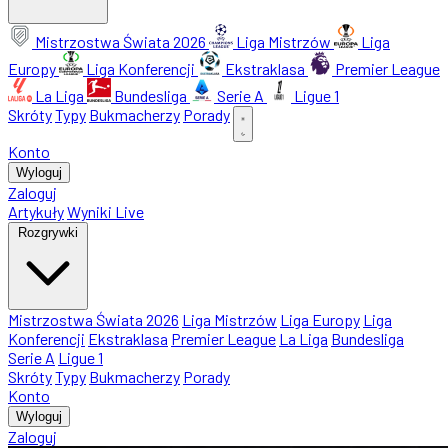
Mistrzostwa Świata 2026
Liga Mistrzów
Liga
Europy
Liga Konferencji
Ekstraklasa
Premier League
La Liga
Bundesliga
Serie A
Ligue 1
Skróty
Typy
Bukmacherzy
Porady
Konto
Wyloguj
Zaloguj
Artykuły
Wyniki Live
Rozgrywki
Mistrzostwa Świata 2026
Liga Mistrzów
Liga Europy
Liga
Konferencji
Ekstraklasa
Premier League
La Liga
Bundesliga
Serie A
Ligue 1
Skróty
Typy
Bukmacherzy
Porady
Konto
Wyloguj
Zaloguj