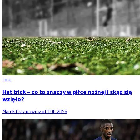
Inne
Hat trick – co to znaczy w piłce nożnej i skąd się
wzięło?
Marek Ostapowicz • 01.06.2025