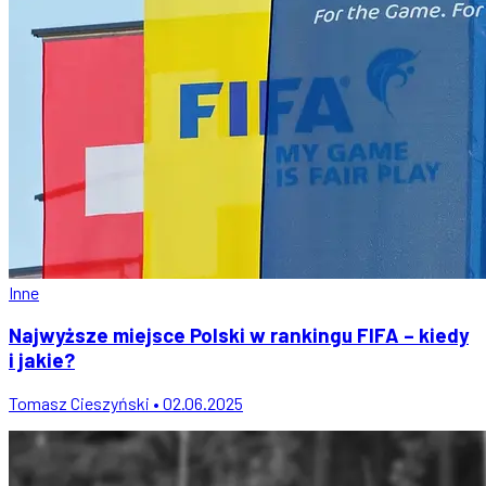
Inne
Najwyższe miejsce Polski w rankingu FIFA – kiedy
i jakie?
Tomasz Cieszyński • 02.06.2025