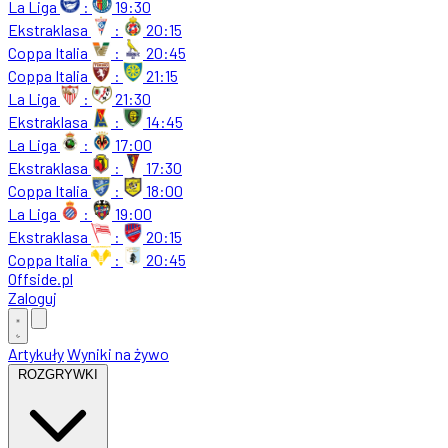
La Liga
:
19:30
Ekstraklasa
:
20:15
Coppa Italia
:
20:45
Coppa Italia
:
21:15
La Liga
:
21:30
Ekstraklasa
:
14:45
La Liga
:
17:00
Ekstraklasa
:
17:30
Coppa Italia
:
18:00
La Liga
:
19:00
Ekstraklasa
:
20:15
Coppa Italia
:
20:45
Offside
.
pl
Zaloguj
Artykuły
Wyniki na żywo
ROZGRYWKI