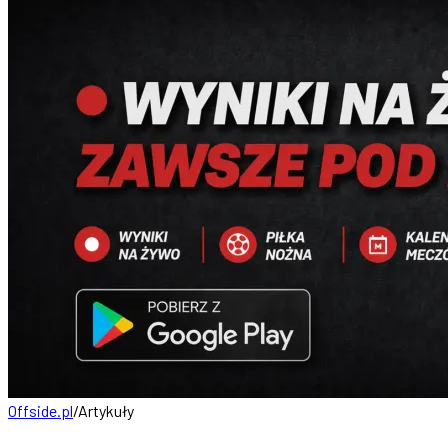
Offside.pl
/
Artykuły