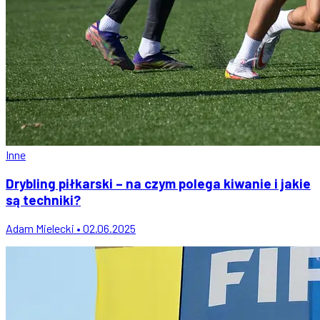
Inne
Drybling piłkarski – na czym polega kiwanie i jakie
są techniki?
Adam Mielecki • 02.06.2025