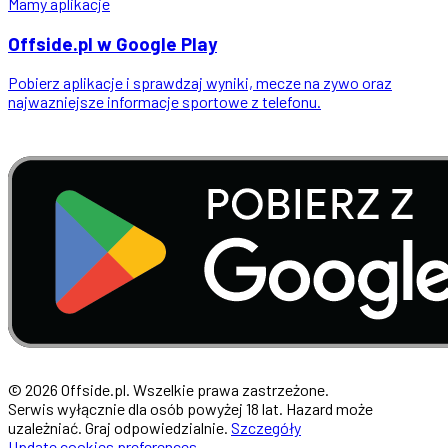
Mamy aplikacje
Offside
.
pl
w Google Play
Pobierz aplikacje i sprawdzaj wyniki, mecze na zywo oraz
najwazniejsze informacje sportowe z telefonu.
© 2026 Offside.pl. Wszelkie prawa zastrzeżone.
Serwis wyłącznie dla osób powyżej 18 lat. Hazard może
uzależniać. Graj odpowiedzialnie.
Szczegóły
Update cookies preferences