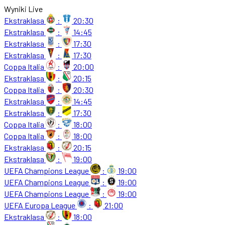
Wyniki Live
Ekstraklasa
:
20:30
Ekstraklasa
:
14:45
Ekstraklasa
:
17:30
Ekstraklasa
:
17:30
Coppa Italia
:
20:00
Ekstraklasa
:
20:15
Coppa Italia
:
20:30
Ekstraklasa
:
14:45
Ekstraklasa
:
17:30
Coppa Italia
:
18:00
Coppa Italia
:
18:00
Ekstraklasa
:
20:15
Ekstraklasa
:
19:00
UEFA Champions League
:
19:00
UEFA Champions League
:
19:00
UEFA Champions League
:
19:00
UEFA Europa League
:
21:00
Ekstraklasa
:
18:00