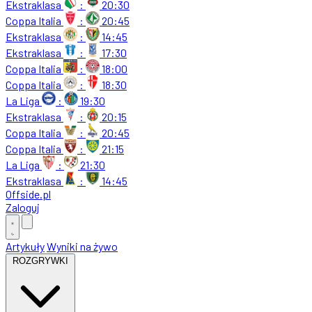
Ekstraklasa
:
20:30
Coppa Italia
:
20:45
Ekstraklasa
:
14:45
Ekstraklasa
:
17:30
Coppa Italia
:
18:00
Coppa Italia
:
18:30
La Liga
:
19:30
Ekstraklasa
:
20:15
Coppa Italia
:
20:45
Coppa Italia
:
21:15
La Liga
:
21:30
Ekstraklasa
:
14:45
Offside
.
pl
Zaloguj
Artykuły
Wyniki na żywo
ROZGRYWKI