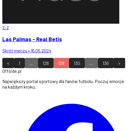
2:2
Las Palmas - Real Betis
Skrót meczu • 16.05.2024
<
1
…
128
129
130
…
136
>
Offside
.
pl
Największy portal sportowy dla fanów futbolu. Poczuj emocje
na każdym kroku.