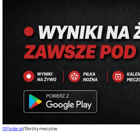
Offside.pl
/
Skróty meczów