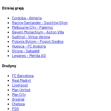
Dzisiaj grają
Cordoba – Almeria
Racing Santander – Sporting Gijon
Melbourne City – Palermo
Bayern Monachium – Aston Villa
Sudtirol – Virtus Verona
Polonia Bytom – Pogoń Siedlce
Huesca – FC Andorra
Girona – Sabadell
Leganes – Mérida AD
Drużyny
FC Barcelona
Real Madryt
Liverpool
Man United
Man City
Arsenal
Chelsea
PSG