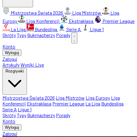
Mistrzostwa Świata 2026
Liga Mistrzów
Liga
Europy
Liga Konferencji
Ekstraklasa
Premier League
La Liga
Bundesliga
Serie A
Ligue 1
Skróty
Typy
Bukmacherzy
Porady
Konto
Wyloguj
Zaloguj
Artykuły
Wyniki Live
Rozgrywki
Mistrzostwa Świata 2026
Liga Mistrzów
Liga Europy
Liga
Konferencji
Ekstraklasa
Premier League
La Liga
Bundesliga
Serie A
Ligue 1
Skróty
Typy
Bukmacherzy
Porady
Konto
Wyloguj
Zaloguj