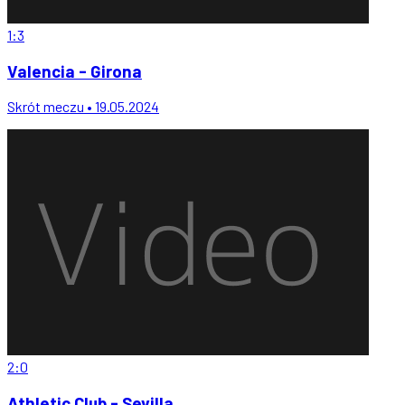
1:3
Valencia - Girona
Skrót meczu • 19.05.2024
2:0
Athletic Club - Sevilla