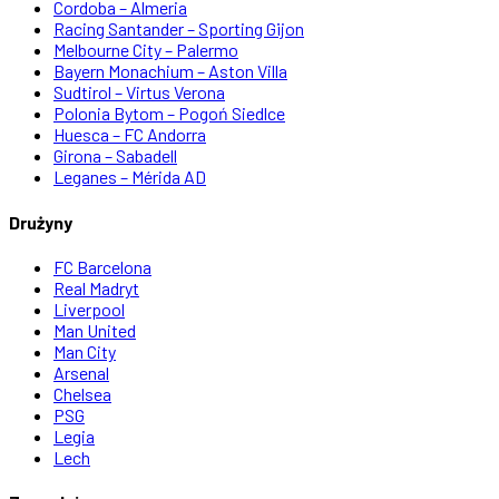
Cordoba – Almeria
Racing Santander – Sporting Gijon
Melbourne City – Palermo
Bayern Monachium – Aston Villa
Sudtirol – Virtus Verona
Polonia Bytom – Pogoń Siedlce
Huesca – FC Andorra
Girona – Sabadell
Leganes – Mérida AD
Drużyny
FC Barcelona
Real Madryt
Liverpool
Man United
Man City
Arsenal
Chelsea
PSG
Legia
Lech