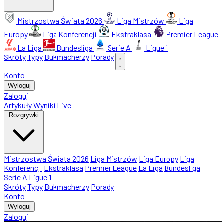
Mistrzostwa Świata 2026
Liga Mistrzów
Liga
Europy
Liga Konferencji
Ekstraklasa
Premier League
La Liga
Bundesliga
Serie A
Ligue 1
Skróty
Typy
Bukmacherzy
Porady
Konto
Wyloguj
Zaloguj
Artykuły
Wyniki Live
Rozgrywki
Mistrzostwa Świata 2026
Liga Mistrzów
Liga Europy
Liga
Konferencji
Ekstraklasa
Premier League
La Liga
Bundesliga
Serie A
Ligue 1
Skróty
Typy
Bukmacherzy
Porady
Konto
Wyloguj
Zaloguj