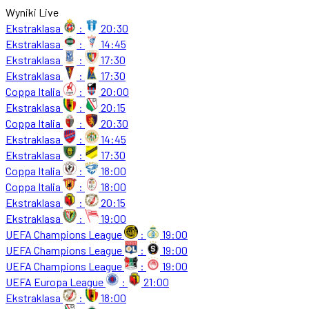
Wyniki Live
Ekstraklasa
:
20:30
Ekstraklasa
:
14:45
Ekstraklasa
:
17:30
Ekstraklasa
:
17:30
Coppa Italia
:
20:00
Ekstraklasa
:
20:15
Coppa Italia
:
20:30
Ekstraklasa
:
14:45
Ekstraklasa
:
17:30
Coppa Italia
:
18:00
Coppa Italia
:
18:00
Ekstraklasa
:
20:15
Ekstraklasa
:
19:00
UEFA Champions League
:
19:00
UEFA Champions League
:
19:00
UEFA Champions League
:
19:00
UEFA Europa League
:
21:00
Ekstraklasa
:
18:00