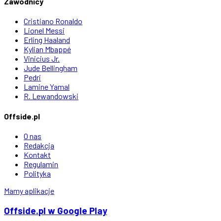
Zawodnicy
Cristiano Ronaldo
Lionel Messi
Erling Haaland
Kylian Mbappé
Vinicius Jr.
Jude Bellingham
Pedri
Lamine Yamal
R. Lewandowski
Offside.pl
O nas
Redakcja
Kontakt
Regulamin
Polityka
Mamy aplikacje
Offside
.
pl
w Google Play