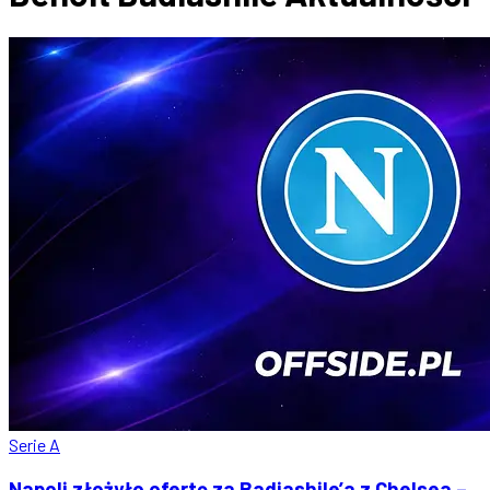
Serie A
Napoli złożyło ofertę za Badiashile’a z Chelsea –