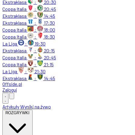
Ekstraklasa
:
20:30
Coppa Italia
:
20:45
Ekstraklasa
:
14:45
Ekstraklasa
:
17:30
Coppa Italia
:
18:00
Coppa Italia
:
18:30
La Liga
:
19:30
Ekstraklasa
:
20:15
Coppa Italia
:
20:45
Coppa Italia
:
21:15
La Liga
:
21:30
Ekstraklasa
:
14:45
Offside
.
pl
Zaloguj
Artykuły
Wyniki na żywo
ROZGRYWKI