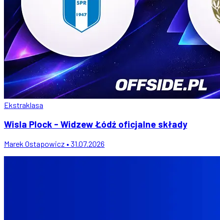
Ekstraklasa
Wisla Plock - Widzew Łódź oficjalne składy
Marek Ostapowicz • 31.07.2026