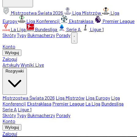
Mistrzostwa Świata 2026
Liga Mistrzów
Liga
Europy
Liga Konferencji
Ekstraklasa
Premier League
La Liga
Bundesliga
Serie A
Ligue 1
Skróty
Typy
Bukmacherzy
Porady
Konto
Wyloguj
Zaloguj
Artykuły
Wyniki Live
Rozgrywki
Mistrzostwa Świata 2026
Liga Mistrzów
Liga Europy
Liga
Konferencji
Ekstraklasa
Premier League
La Liga
Bundesliga
Serie A
Ligue 1
Skróty
Typy
Bukmacherzy
Porady
Konto
Wyloguj
Zaloguj