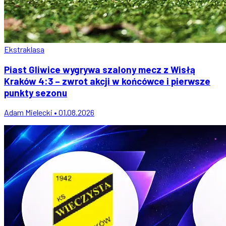
Ekstraklasa
Piast Gliwice wygrywa szalony mecz z Wisłą
Kraków 4:3 – zwrot akcji w końcówce i pierwsze
punkty sezonu
Adam Mielecki • 01.08.2026