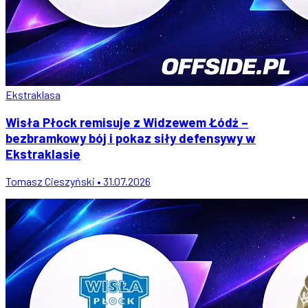
Ekstraklasa
Wisła Płock remisuje z Widzewem Łódź –
bezbramkowy bój i pokaz siły defensywy w
Ekstraklasie
Tomasz Cieszyński • 31.07.2026