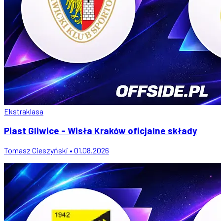
Ekstraklasa
Piast Gliwice - Wisła Kraków oficjalne składy
Tomasz Cieszyński • 01.08.2026