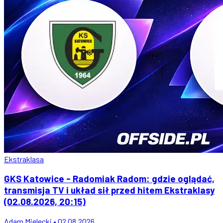
Ekstraklasa
GKS Katowice - Radomiak Radom: gdzie oglądać,
transmisja TV i układ sił przed hitem Ekstraklasy
(02.08.2026, 20:15)
Adam Mielecki • 02.08.2026