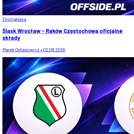
Ekstraklasa
Śląsk Wrocław - Raków Częstochowa oficjalne
składy
Marek Ostapowicz • 02.08.2026