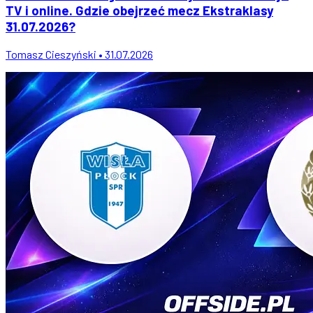
TV i online. Gdzie obejrzeć mecz Ekstraklasy
31.07.2026?
Tomasz Cieszyński • 31.07.2026