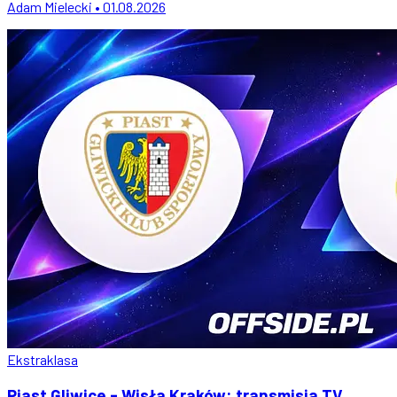
Adam Mielecki • 01.08.2026
Ekstraklasa
Piast Gliwice - Wisła Kraków: transmisja TV,