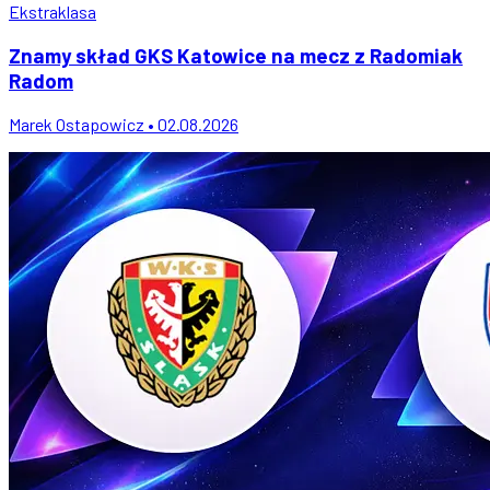
Ekstraklasa
Znamy skład GKS Katowice na mecz z Radomiak
Radom
Marek Ostapowicz • 02.08.2026