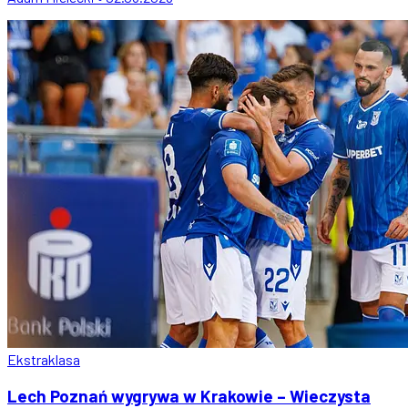
Ekstraklasa
Lech Poznań wygrywa w Krakowie – Wieczysta