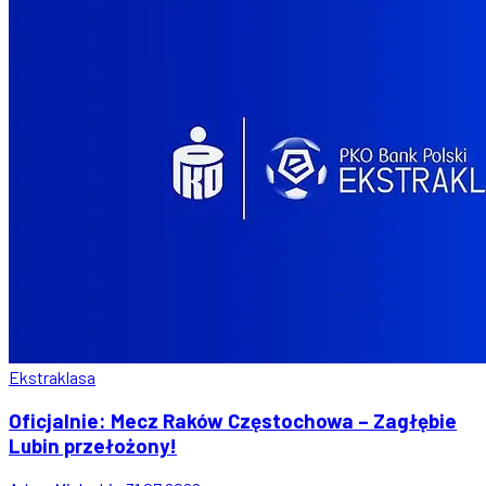
Ekstraklasa
Oficjalnie: Mecz Raków Częstochowa – Zagłębie
Lubin przełożony!