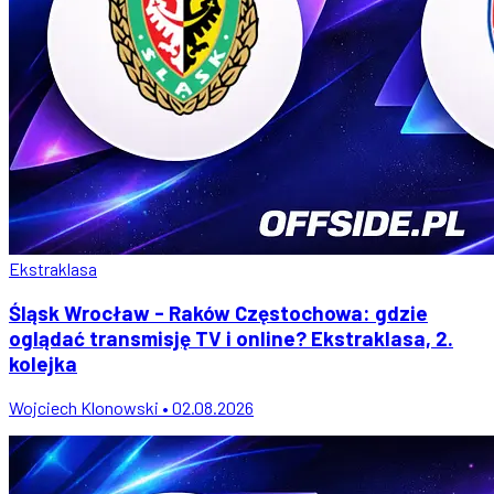
Ekstraklasa
Śląsk Wrocław - Raków Częstochowa: gdzie
oglądać transmisję TV i online? Ekstraklasa, 2.
kolejka
Wojciech Klonowski • 02.08.2026