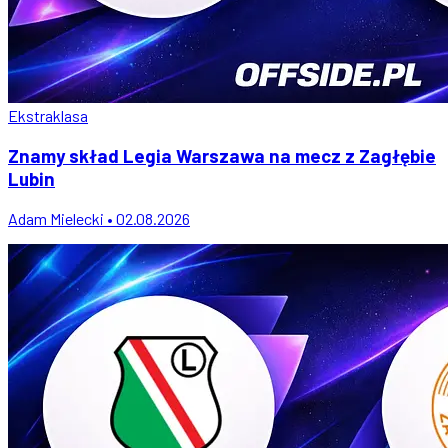
Ekstraklasa
Znamy skład Legia Warszawa na mecz z Zagłębie
Lubin
Adam Mielecki • 02.08.2026