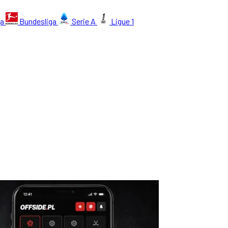
ga
Bundesliga
Serie A
Ligue 1