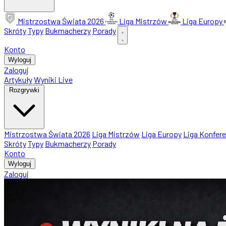
Mistrzostwa Świata 2026
Liga Mistrzów
Liga Europy
Skróty
Typy
Bukmacherzy
Porady
Konto
Wyloguj
Zaloguj
Artykuły
Wyniki Live
Rozgrywki
Mistrzostwa Świata 2026
Liga Mistrzów
Liga Europy
Liga Konfere
Skróty
Typy
Bukmacherzy
Porady
Konto
Wyloguj
Zaloguj