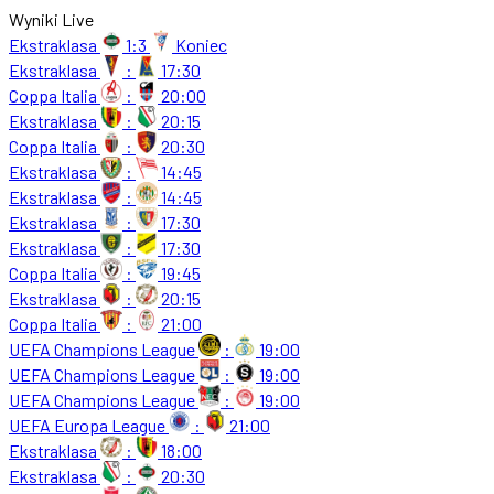
Wyniki Live
Ekstraklasa
1:3
Koniec
Ekstraklasa
:
17:30
Coppa Italia
:
20:00
Ekstraklasa
:
20:15
Coppa Italia
:
20:30
Ekstraklasa
:
14:45
Ekstraklasa
:
14:45
Ekstraklasa
:
17:30
Ekstraklasa
:
17:30
Coppa Italia
:
19:45
Ekstraklasa
:
20:15
Coppa Italia
:
21:00
UEFA Champions League
:
19:00
UEFA Champions League
:
19:00
UEFA Champions League
:
19:00
UEFA Europa League
:
21:00
Ekstraklasa
:
18:00
Ekstraklasa
:
20:30