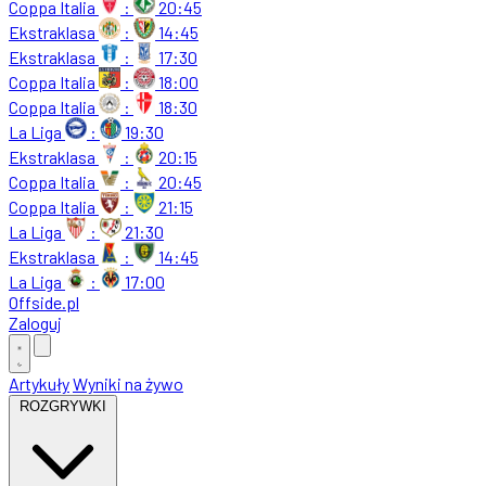
Coppa Italia
:
20:45
Ekstraklasa
:
14:45
Ekstraklasa
:
17:30
Coppa Italia
:
18:00
Coppa Italia
:
18:30
La Liga
:
19:30
Ekstraklasa
:
20:15
Coppa Italia
:
20:45
Coppa Italia
:
21:15
La Liga
:
21:30
Ekstraklasa
:
14:45
La Liga
:
17:00
Offside
.
pl
Zaloguj
Artykuły
Wyniki na żywo
ROZGRYWKI