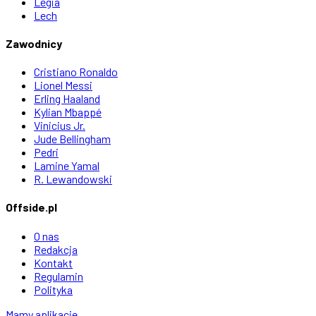
Legia
Lech
Zawodnicy
Cristiano Ronaldo
Lionel Messi
Erling Haaland
Kylian Mbappé
Vinicius Jr.
Jude Bellingham
Pedri
Lamine Yamal
R. Lewandowski
Offside.pl
O nas
Redakcja
Kontakt
Regulamin
Polityka
Mamy aplikacje