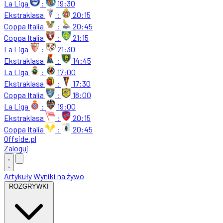
La Liga
:
19:30
Ekstraklasa
:
20:15
Coppa Italia
:
20:45
Coppa Italia
:
21:15
La Liga
:
21:30
Ekstraklasa
:
14:45
La Liga
:
17:00
Ekstraklasa
:
17:30
Coppa Italia
:
18:00
La Liga
:
19:00
Ekstraklasa
:
20:15
Coppa Italia
:
20:45
Offside
.
pl
Zaloguj
Artykuły
Wyniki na żywo
ROZGRYWKI