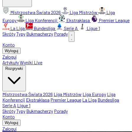
Mistrzostwa Świata 2026
Liga Mistrzów
Liga
Europy
Liga Konferencji
Ekstraklasa
Premier League
La Liga
Bundesliga
Serie A
Ligue 1
Skróty
Typy
Bukmacherzy
Porady
Konto
Wyloguj
Zaloguj
Artykuły
Wyniki Live
Rozgrywki
Mistrzostwa Świata 2026
Liga Mistrzów
Liga Europy
Liga
Konferencji
Ekstraklasa
Premier League
La Liga
Bundesliga
Serie A
Ligue 1
Skróty
Typy
Bukmacherzy
Porady
Konto
Wyloguj
Zaloguj