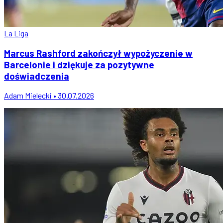
La Liga
Marcus Rashford zakończył wypożyczenie w
Barcelonie i dziękuje za pozytywne
doświadczenia
Adam Mielecki • 30.07.2026