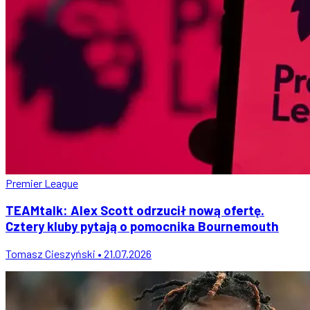
Premier League
TEAMtalk: Alex Scott odrzucił nową ofertę.
Cztery kluby pytają o pomocnika Bournemouth
Tomasz Cieszyński • 21.07.2026