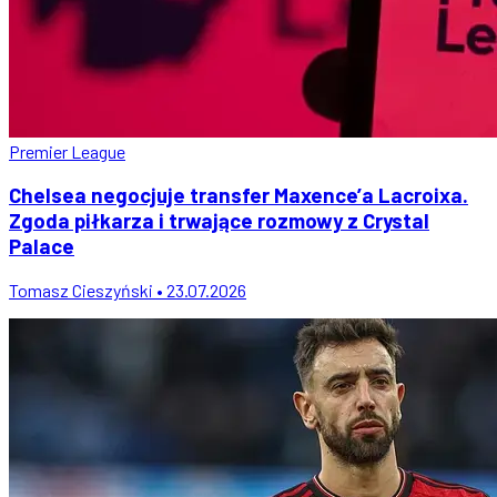
Premier League
Chelsea negocjuje transfer Maxence’a Lacroixa.
Zgoda piłkarza i trwające rozmowy z Crystal
Palace
Tomasz Cieszyński • 23.07.2026