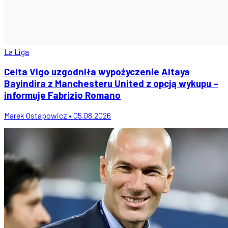
La Liga
Celta Vigo uzgodniła wypożyczenie Altaya
Bayindira z Manchesteru United z opcją wykupu –
informuje Fabrizio Romano
Marek Ostapowicz • 05.08.2026