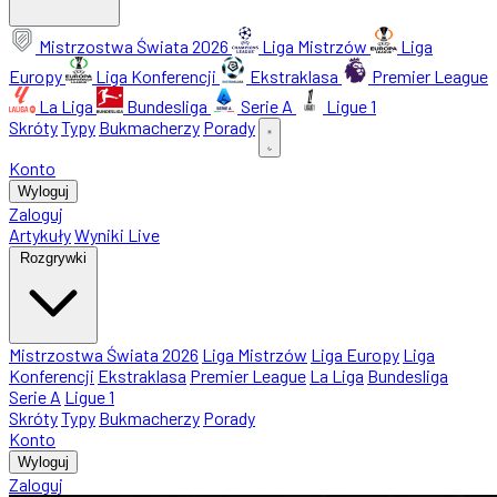
Mistrzostwa Świata 2026
Liga Mistrzów
Liga
Europy
Liga Konferencji
Ekstraklasa
Premier League
La Liga
Bundesliga
Serie A
Ligue 1
Skróty
Typy
Bukmacherzy
Porady
Konto
Wyloguj
Zaloguj
Artykuły
Wyniki Live
Rozgrywki
Mistrzostwa Świata 2026
Liga Mistrzów
Liga Europy
Liga
Konferencji
Ekstraklasa
Premier League
La Liga
Bundesliga
Serie A
Ligue 1
Skróty
Typy
Bukmacherzy
Porady
Konto
Wyloguj
Zaloguj