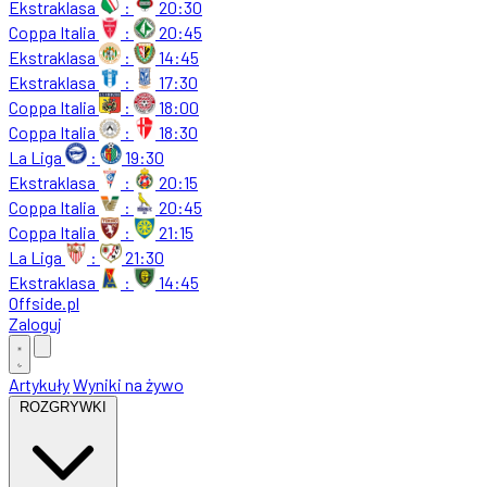
Ekstraklasa
:
20:30
Coppa Italia
:
20:45
Ekstraklasa
:
14:45
Ekstraklasa
:
17:30
Coppa Italia
:
18:00
Coppa Italia
:
18:30
La Liga
:
19:30
Ekstraklasa
:
20:15
Coppa Italia
:
20:45
Coppa Italia
:
21:15
La Liga
:
21:30
Ekstraklasa
:
14:45
Offside
.
pl
Zaloguj
Artykuły
Wyniki na żywo
ROZGRYWKI