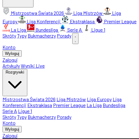
Mistrzostwa Świata 2026
Liga Mistrzów
Liga
Europy
Liga Konferencji
Ekstraklasa
Premier League
La Liga
Bundesliga
Serie A
Ligue 1
Skróty
Typy
Bukmacherzy
Porady
Konto
Wyloguj
Zaloguj
Artykuły
Wyniki Live
Rozgrywki
Mistrzostwa Świata 2026
Liga Mistrzów
Liga Europy
Liga
Konferencji
Ekstraklasa
Premier League
La Liga
Bundesliga
Serie A
Ligue 1
Skróty
Typy
Bukmacherzy
Porady
Konto
Wyloguj
Zaloguj