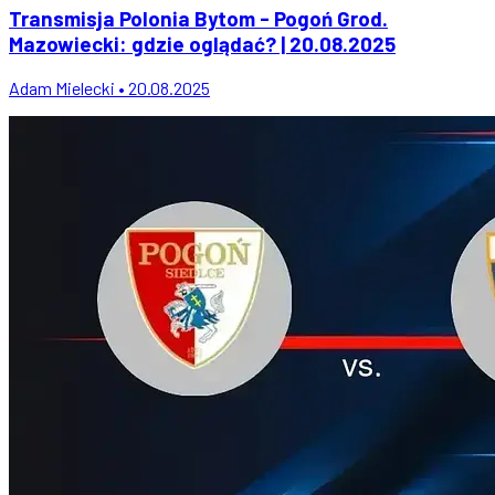
Transmisja Polonia Bytom - Pogoń Grod.
Mazowiecki: gdzie oglądać? | 20.08.2025
Adam Mielecki • 20.08.2025