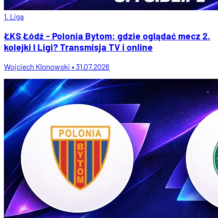
1. Liga
ŁKS Łódź - Polonia Bytom: gdzie oglądać mecz 2.
kolejki I Ligi? Transmisja TV i online
Wojciech Klonowski • 31.07.2026