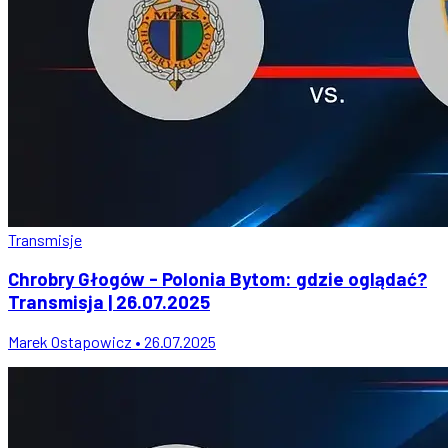
Transmisje
Chrobry Głogów - Polonia Bytom: gdzie oglądać?
Transmisja | 26.07.2025
Marek Ostapowicz • 26.07.2025