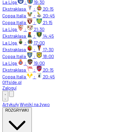
La Liga
:
19:30
Ekstraklasa
:
20:15
Coppa Italia
:
20:45
Coppa Italia
:
21:15
La Liga
:
21:30
Ekstraklasa
:
14:45
La Liga
:
17:00
Ekstraklasa
:
17:30
Coppa Italia
:
18:00
La Liga
:
19:00
Ekstraklasa
:
20:15
Coppa Italia
:
20:45
Offside
.
pl
Zaloguj
Artykuły
Wyniki na żywo
ROZGRYWKI