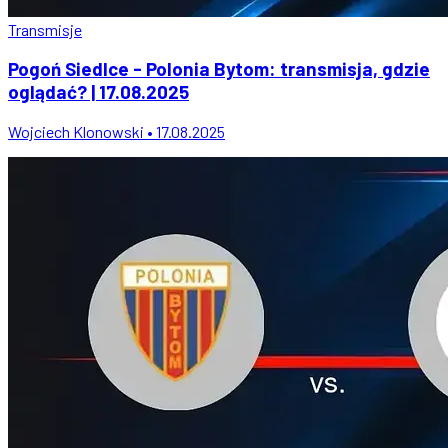
Transmisje
Pogoń Siedlce - Polonia Bytom: transmisja, gdzie
oglądać? | 17.08.2025
Wojciech Klonowski • 17.08.2025