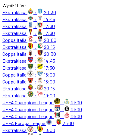
Wyniki Live
Ekstraklasa
:
20:30
Ekstraklasa
:
14:45
Ekstraklasa
:
17:30
Ekstraklasa
:
17:30
Coppa Italia
:
20:00
Ekstraklasa
:
20:15
Coppa Italia
:
20:30
Ekstraklasa
:
14:45
Ekstraklasa
:
17:30
Coppa Italia
:
18:00
Coppa Italia
:
18:00
Ekstraklasa
:
20:15
Ekstraklasa
:
19:00
UEFA Champions League
:
19:00
UEFA Champions League
:
19:00
UEFA Champions League
:
19:00
UEFA Europa League
:
21:00
Ekstraklasa
:
18:00