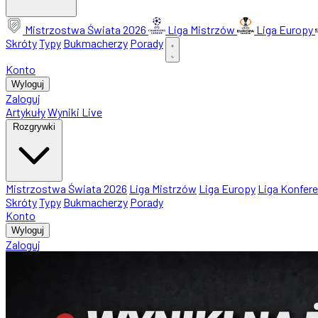
Mistrzostwa Świata 2026
Liga Mistrzów
Liga Europy
Skróty
Typy
Bukmacherzy
Porady
Konto
Wyloguj
Zaloguj
Artykuły
Wyniki Live
Rozgrywki
Mistrzostwa Świata 2026
Liga Mistrzów
Liga Europy
Liga Konfere
Skróty
Typy
Bukmacherzy
Porady
Konto
Wyloguj
Zaloguj