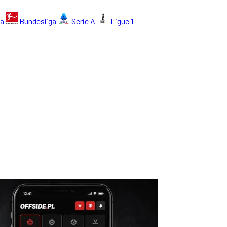
ga
Bundesliga
Serie A
Ligue 1