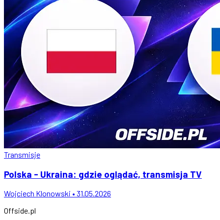
Transmisje
Polska - Ukraina: gdzie oglądać, transmisja TV
Wojciech Klonowski • 31.05.2026
Offside
.
pl