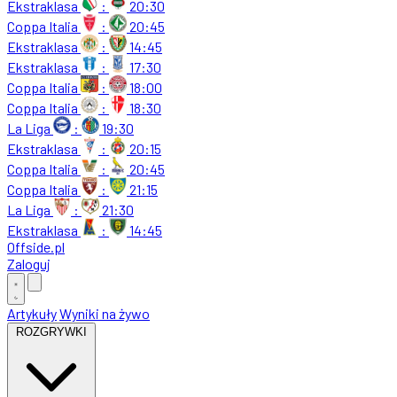
Ekstraklasa
:
20:30
Coppa Italia
:
20:45
Ekstraklasa
:
14:45
Ekstraklasa
:
17:30
Coppa Italia
:
18:00
Coppa Italia
:
18:30
La Liga
:
19:30
Ekstraklasa
:
20:15
Coppa Italia
:
20:45
Coppa Italia
:
21:15
La Liga
:
21:30
Ekstraklasa
:
14:45
Offside
.
pl
Zaloguj
Artykuły
Wyniki na żywo
ROZGRYWKI