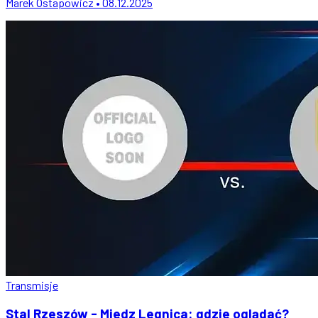
Marek Ostapowicz • 08.12.2025
Transmisje
Stal Rzeszów - Miedz Legnica: gdzie oglądać?