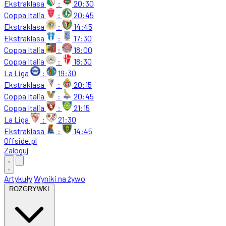
Ekstraklasa
:
20:30
Coppa Italia
:
20:45
Ekstraklasa
:
14:45
Ekstraklasa
:
17:30
Coppa Italia
:
18:00
Coppa Italia
:
18:30
La Liga
:
19:30
Ekstraklasa
:
20:15
Coppa Italia
:
20:45
Coppa Italia
:
21:15
La Liga
:
21:30
Ekstraklasa
:
14:45
Offside
.
pl
Zaloguj
Artykuły
Wyniki na żywo
ROZGRYWKI