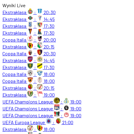
Wyniki Live
Ekstraklasa
:
20:30
Ekstraklasa
:
14:45
Ekstraklasa
:
17:30
Ekstraklasa
:
17:30
Coppa Italia
:
20:00
Ekstraklasa
:
20:15
Coppa Italia
:
20:30
Ekstraklasa
:
14:45
Ekstraklasa
:
17:30
Coppa Italia
:
18:00
Coppa Italia
:
18:00
Ekstraklasa
:
20:15
Ekstraklasa
:
19:00
UEFA Champions League
:
19:00
UEFA Champions League
:
19:00
UEFA Champions League
:
19:00
UEFA Europa League
:
21:00
Ekstraklasa
:
18:00