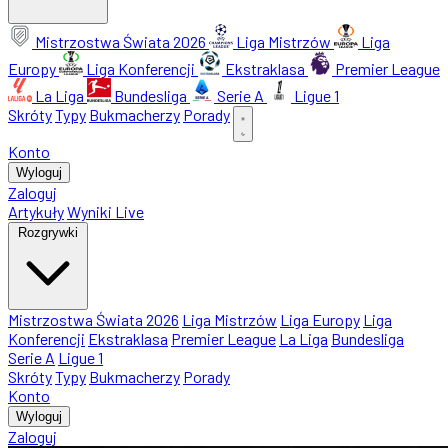
Mistrzostwa Świata 2026
Liga Mistrzów
Liga
Europy
Liga Konferencji
Ekstraklasa
Premier League
La Liga
Bundesliga
Serie A
Ligue 1
Skróty
Typy
Bukmacherzy
Porady
Konto
Wyloguj
Zaloguj
Artykuły
Wyniki Live
Rozgrywki
Mistrzostwa Świata 2026
Liga Mistrzów
Liga Europy
Liga
Konferencji
Ekstraklasa
Premier League
La Liga
Bundesliga
Serie A
Ligue 1
Skróty
Typy
Bukmacherzy
Porady
Konto
Wyloguj
Zaloguj