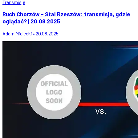
Transmisje
Ruch Chorzów - Stal Rzeszów: transmisja, gdzie
oglądać? | 20.08.2025
Adam Mielecki • 20.08.2025