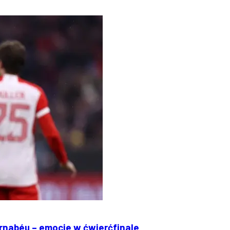
nabéu – emocje w ćwierćfinale