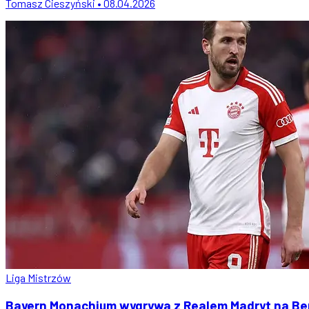
Tomasz Cieszyński • 08.04.2026
Liga Mistrzów
Bayern Monachium wygrywa z Realem Madryt na Ber