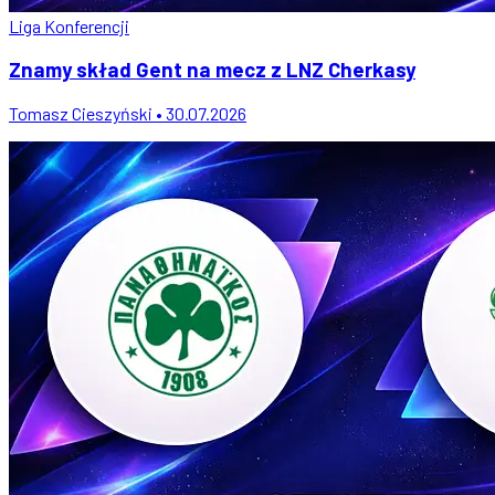
Liga Konferencji
Znamy skład Gent na mecz z LNZ Cherkasy
Tomasz Cieszyński • 30.07.2026