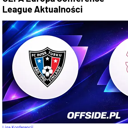
League
Aktualności
Liga Konferencji