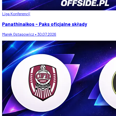
Liga Konferencji
Panathinaikos - Paks oficjalne składy
Marek Ostapowicz • 30.07.2026