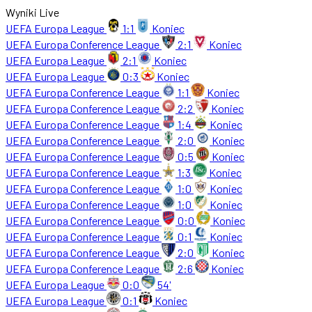
Wyniki Live
UEFA Europa League
1:1
Koniec
UEFA Europa Conference League
2:1
Koniec
UEFA Europa League
2:1
Koniec
UEFA Europa League
0:3
Koniec
UEFA Europa Conference League
1:1
Koniec
UEFA Europa Conference League
2:2
Koniec
UEFA Europa Conference League
1:4
Koniec
UEFA Europa Conference League
2:0
Koniec
UEFA Europa Conference League
0:5
Koniec
UEFA Europa Conference League
1:3
Koniec
UEFA Europa Conference League
1:0
Koniec
UEFA Europa Conference League
1:0
Koniec
UEFA Europa Conference League
0:0
Koniec
UEFA Europa Conference League
0:1
Koniec
UEFA Europa Conference League
2:0
Koniec
UEFA Europa Conference League
2:6
Koniec
UEFA Europa League
0:0
54'
UEFA Europa League
0:1
Koniec