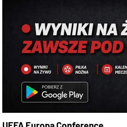
UEFA Europa Conference