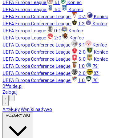
UEFA Europa League
1:1
Koniec
UEFA Europa League
1:0
Koniec
UEFA Europa Conference League
0:3
Koniec
UEFA Europa Conference League
1:2
Koniec
UEFA Europa League
0:1
Koniec
UEFA Europa League
2:0
Koniec
UEFA Europa Conference League
3:1
Koniec
UEFA Europa Conference League
2:0
Koniec
UEFA Europa Conference League
6:0
Koniec
UEFA Europa Conference League
1:0
79'
UEFA Europa Conference League
2:0
83'
UEFA Europa Conference League
1:0
76'
Offside
.
pl
Zaloguj
Artykuły
Wyniki na żywo
ROZGRYWKI