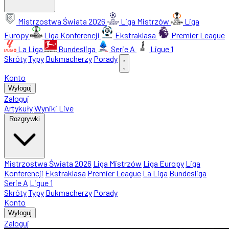
Mistrzostwa Świata 2026
Liga Mistrzów
Liga
Europy
Liga Konferencji
Ekstraklasa
Premier League
La Liga
Bundesliga
Serie A
Ligue 1
Skróty
Typy
Bukmacherzy
Porady
Konto
Wyloguj
Zaloguj
Artykuły
Wyniki Live
Rozgrywki
Mistrzostwa Świata 2026
Liga Mistrzów
Liga Europy
Liga
Konferencji
Ekstraklasa
Premier League
La Liga
Bundesliga
Serie A
Ligue 1
Skróty
Typy
Bukmacherzy
Porady
Konto
Wyloguj
Zaloguj