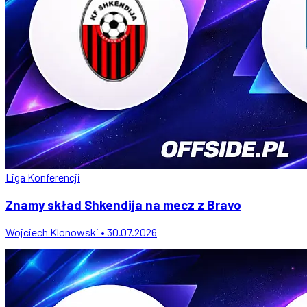
Liga Konferencji
Znamy skład Shkendija na mecz z Bravo
Wojciech Klonowski • 30.07.2026