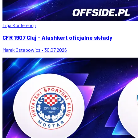
Liga Konferencji
CFR 1907 Cluj - Alashkert oficjalne składy
Marek Ostapowicz • 30.07.2026