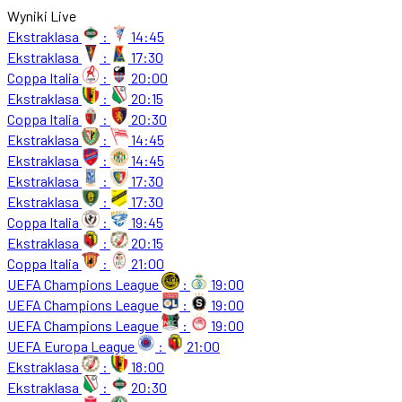
Wyniki Live
Ekstraklasa
:
14:45
Ekstraklasa
:
17:30
Coppa Italia
:
20:00
Ekstraklasa
:
20:15
Coppa Italia
:
20:30
Ekstraklasa
:
14:45
Ekstraklasa
:
14:45
Ekstraklasa
:
17:30
Ekstraklasa
:
17:30
Coppa Italia
:
19:45
Ekstraklasa
:
20:15
Coppa Italia
:
21:00
UEFA Champions League
:
19:00
UEFA Champions League
:
19:00
UEFA Champions League
:
19:00
UEFA Europa League
:
21:00
Ekstraklasa
:
18:00
Ekstraklasa
:
20:30