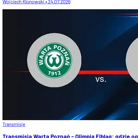
Wojciech Klonowski • 24.07.2026
Transmisje
Transmisja Warta Poznań - Olimpia Elbląg: gdzie og