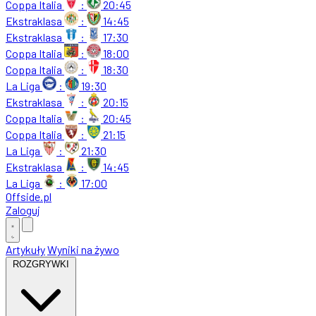
Coppa Italia
:
20:45
Ekstraklasa
:
14:45
Ekstraklasa
:
17:30
Coppa Italia
:
18:00
Coppa Italia
:
18:30
La Liga
:
19:30
Ekstraklasa
:
20:15
Coppa Italia
:
20:45
Coppa Italia
:
21:15
La Liga
:
21:30
Ekstraklasa
:
14:45
La Liga
:
17:00
Offside
.
pl
Zaloguj
Artykuły
Wyniki na żywo
ROZGRYWKI