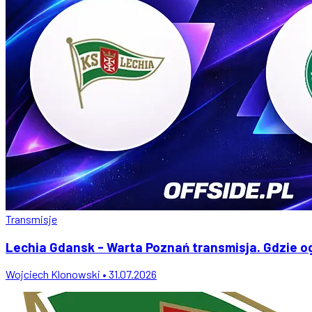
Transmisje
Lechia Gdansk - Warta Poznań transmisja. Gdzie ogl
Wojciech Klonowski • 31.07.2026