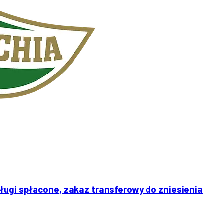
ługi spłacone, zakaz transferowy do zniesienia