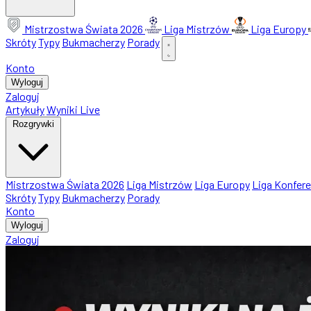
Mistrzostwa Świata 2026
Liga Mistrzów
Liga Europy
Skróty
Typy
Bukmacherzy
Porady
Konto
Wyloguj
Zaloguj
Artykuły
Wyniki Live
Rozgrywki
Mistrzostwa Świata 2026
Liga Mistrzów
Liga Europy
Liga Konfere
Skróty
Typy
Bukmacherzy
Porady
Konto
Wyloguj
Zaloguj