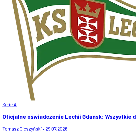
Serie A
Oficjalne oświadczenie Lechii Gdańsk: Wszystkie d
Tomasz Cieszyński • 29.07.2026