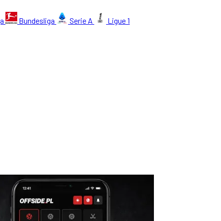
ga
Bundesliga
Serie A
Ligue 1