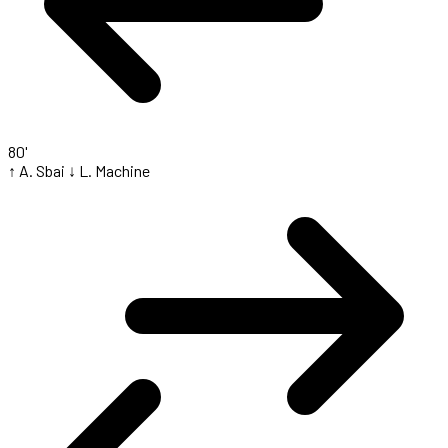
80'
↑ A. Sbai
↓ L. Machine