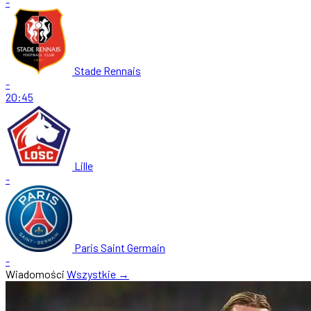
-
Stade Rennais
-
20:45
Lille
-
Paris Saint Germain
-
Wiadomości
Wszystkie →