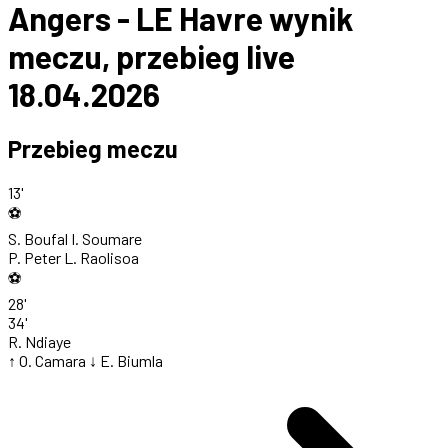
Angers - LE Havre wynik
meczu, przebieg live
18.04.2026
Przebieg meczu
13'
⚽
S. Boufal
I. Soumare
P. Peter
L. Raolisoa
⚽
28'
34'
R. Ndiaye
↑ O. Camara
↓ E. Biumla