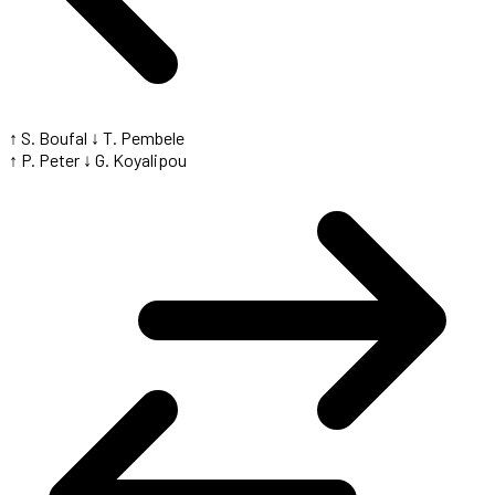
↑ S. Boufal
↓ T. Pembele
↑ P. Peter
↓ G. Koyalipou