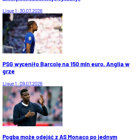
Ligue 1
·
30.07.2026
PSG wyceniło Barcolę na 150 mln euro. Anglia w
grze
Ligue 1
·
09.07.2026
Pogba może odejść z AS Monaco po jednym