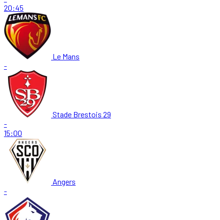
20:45
Le Mans
-
Stade Brestois 29
-
15:00
Angers
-