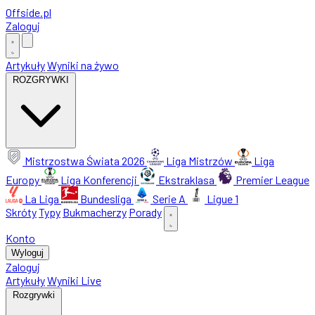
Offside
.
pl
Zaloguj
Artykuły
Wyniki na żywo
ROZGRYWKI
Mistrzostwa Świata 2026
Liga Mistrzów
Liga
Europy
Liga Konferencji
Ekstraklasa
Premier League
La Liga
Bundesliga
Serie A
Ligue 1
Skróty
Typy
Bukmacherzy
Porady
Konto
Wyloguj
Zaloguj
Artykuły
Wyniki Live
Rozgrywki