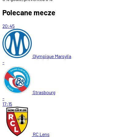
Polecane mecze
20:45
Olympique Marsylia
-
Strasbourg
-
17:15
RC Lens