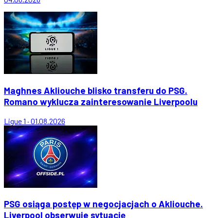
Maghnes Akliouche blisko transferu do PSG.
Romano wyklucza zainteresowanie Liverpoolu
Ligue 1
·
01.08.2026
PSG osiąga postęp w negocjacjach o Akliouche.
Liverpool obserwuje sytuację