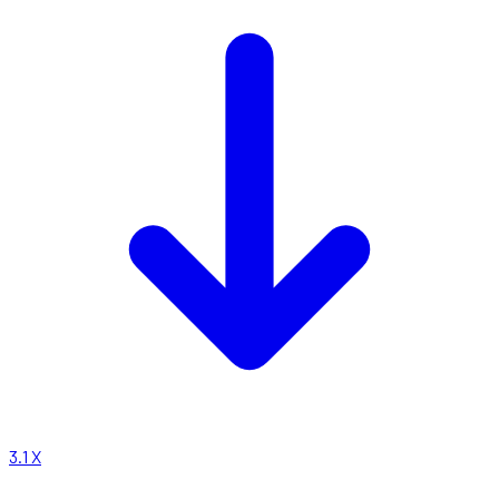
3.1
X