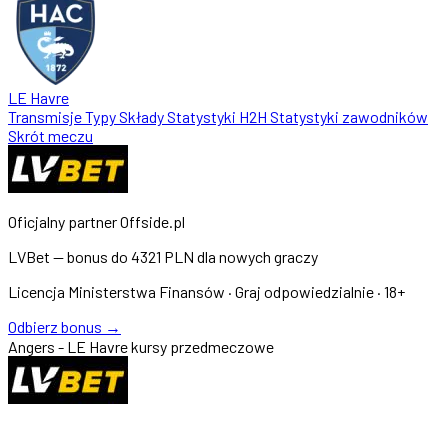
LE Havre
Transmisje
Typy
Składy
Statystyki
H2H
Statystyki zawodników
Skrót meczu
Oficjalny partner Offside.pl
LVBet — bonus do
4321 PLN
dla nowych graczy
Licencja Ministerstwa Finansów · Graj odpowiedzialnie · 18+
Odbierz bonus →
Angers - LE Havre kursy przedmeczowe