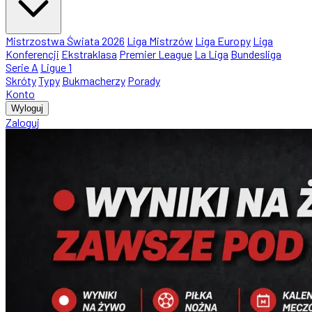
Mistrzostwa Świata 2026
Liga Mistrzów
Liga Europy
Liga
Konferencji
Ekstraklasa
Premier League
La Liga
Bundesliga
Serie A
Ligue 1
Skróty
Typy
Bukmacherzy
Porady
Konto
Wyloguj
Zaloguj