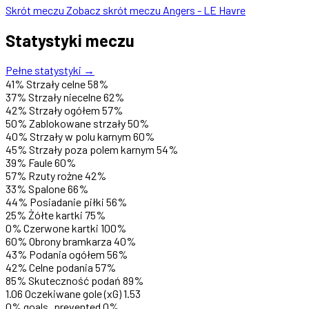
Skrót meczu
Zobacz skrót meczu Angers - LE Havre
Statystyki meczu
Pełne statystyki →
41%
Strzały celne
58%
37%
Strzały niecelne
62%
42%
Strzały ogółem
57%
50%
Zablokowane strzały
50%
40%
Strzały w polu karnym
60%
45%
Strzały poza polem karnym
54%
39%
Faule
60%
57%
Rzuty rożne
42%
33%
Spalone
66%
44%
Posiadanie piłki
56%
25%
Żółte kartki
75%
0%
Czerwone kartki
100%
60%
Obrony bramkarza
40%
43%
Podania ogółem
56%
42%
Celne podania
57%
85%
Skuteczność podań
89%
1.06
Oczekiwane gole (xG)
1.53
0%
goals_prevented
0%