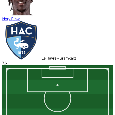
Mory Diaw
Le Havre
• Bramkarz
7.6