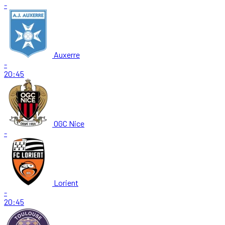
-
Auxerre
-
20:45
OGC Nice
-
Lorient
-
20:45