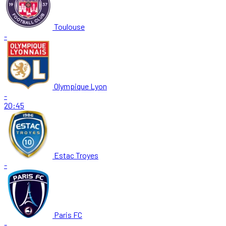
Toulouse
-
Olympique Lyon
-
20:45
Estac Troyes
-
Paris FC
-