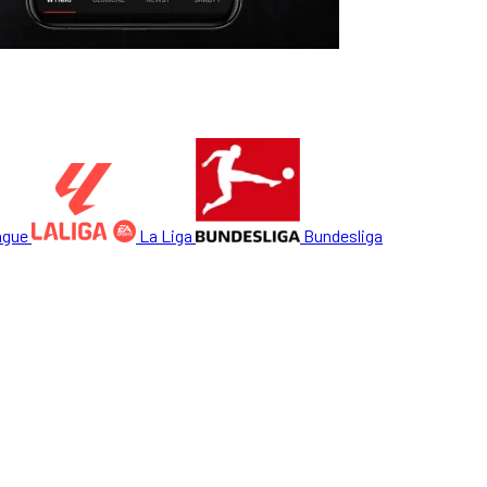
ague
La Liga
Bundesliga