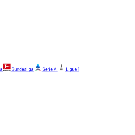
ga
Bundesliga
Serie A
Ligue 1