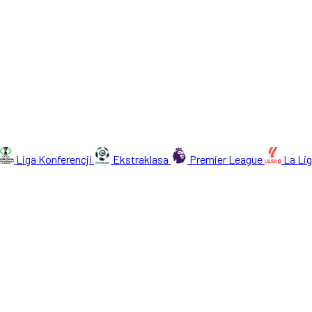
Liga Konferencji
Ekstraklasa
Premier League
La Li