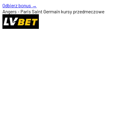
Odbierz bonus →
Angers - Paris Saint Germain kursy przedmeczowe