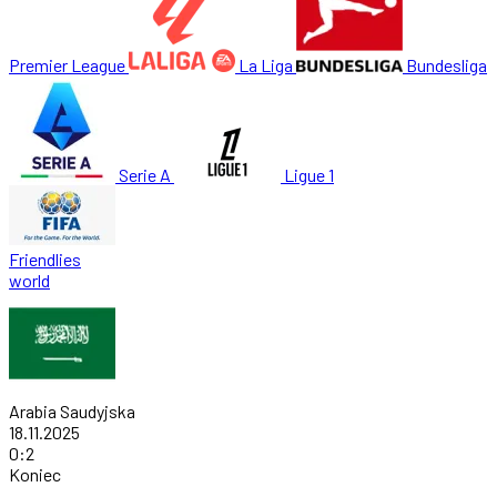
Premier League
La Liga
Bundesliga
Serie A
Ligue 1
Friendlies
world
Arabia Saudyjska
18.11.2025
0
:
2
Koniec