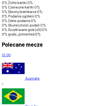
0%
Żółte kartki
0%
0%
Czerwone kartki
0%
0%
Obrony bramkarza
0%
0%
Podania ogółem
0%
0%
Celne podania
0%
0%
Skuteczność podań
0%
0%
Oczekiwane gole (xG)
0%
0%
goals_prevented
0%
Polecane mecze
12:00
Australia
-