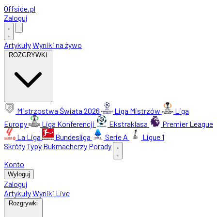
Offside
.
pl
Zaloguj
Artykuły
Wyniki na żywo
ROZGRYWKI
Mistrzostwa Świata 2026
Liga Mistrzów
Liga
Europy
Liga Konferencji
Ekstraklasa
Premier League
La Liga
Bundesliga
Serie A
Ligue 1
Skróty
Typy
Bukmacherzy
Porady
Konto
Wyloguj
Zaloguj
Artykuły
Wyniki Live
Rozgrywki