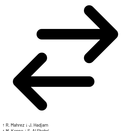
↑ R. Mahrez
↓ J. Hadjam
↑ M. Kanno
↓ S. Al Shehri