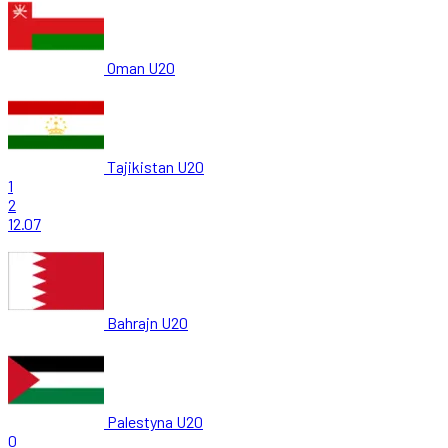
Oman U20
Tajikistan U20
1
2
12.07
Bahrajn U20
Palestyna U20
0