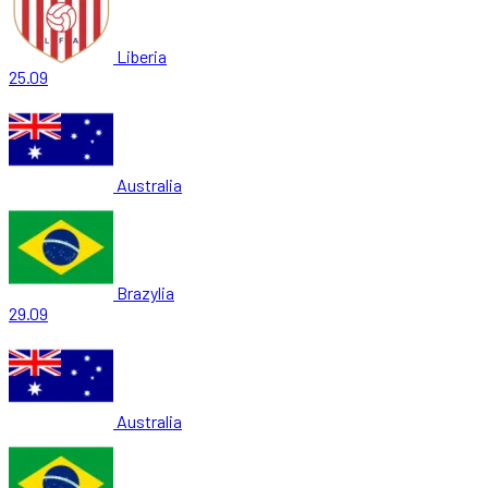
Liberia
25.09
Australia
Brazylia
29.09
Australia