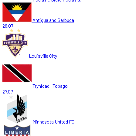
Antigua and Barbuda
26.07
Louisville City
Trynidad i Tobago
27.07
Minnesota United FC