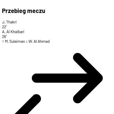
Przebieg meczu
J. Thakri
22'
A. Al Khaibari
26'
↑ M. Sulaiman
↓ W. Al Ahmad