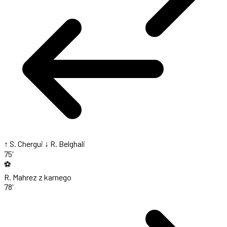
↑ S. Chergui
↓ R. Belghali
75'
⚽
R. Mahrez
z karnego
78'