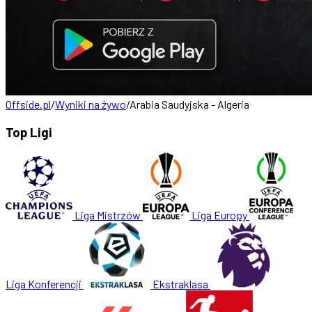
Offside.pl
/
Wyniki na żywo
/
Arabia Saudyjska - Algeria
Top Ligi
Liga Mistrzów
Liga Europy
Liga Konferencji
Ekstraklasa