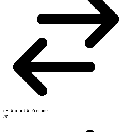
↑ H. Aouar
↓ A. Zorgane
78'