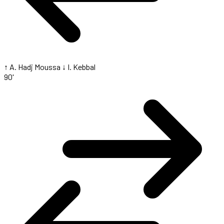
↑ A. Hadj Moussa
↓ I. Kebbal
90'