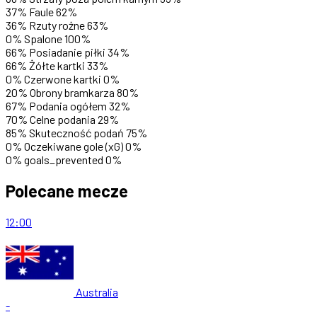
37%
Faule
62%
36%
Rzuty rożne
63%
0%
Spalone
100%
66%
Posiadanie piłki
34%
66%
Żółte kartki
33%
0%
Czerwone kartki
0%
20%
Obrony bramkarza
80%
67%
Podania ogółem
32%
70%
Celne podania
29%
85%
Skuteczność podań
75%
0%
Oczekiwane gole (xG)
0%
0%
goals_prevented
0%
Polecane mecze
12:00
Australia
-