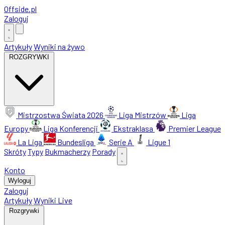
Offside
.
pl
Zaloguj
Artykuły
Wyniki na żywo
ROZGRYWKI
Mistrzostwa Świata 2026
Liga Mistrzów
Liga
Europy
Liga Konferencji
Ekstraklasa
Premier League
La Liga
Bundesliga
Serie A
Ligue 1
Skróty
Typy
Bukmacherzy
Porady
Konto
Wyloguj
Zaloguj
Artykuły
Wyniki Live
Rozgrywki