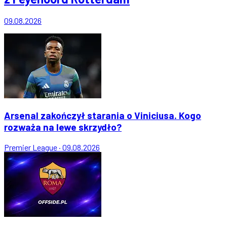
09.08.2026
Arsenal zakończył starania o Viniciusa. Kogo
rozważa na lewe skrzydło?
Premier League
·
09.08.2026