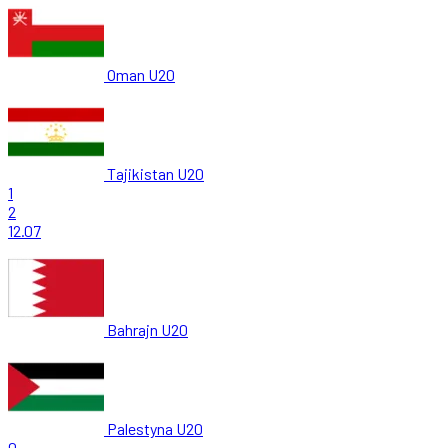
Oman U20
Tajikistan U20
1
2
12.07
Bahrajn U20
Palestyna U20
0