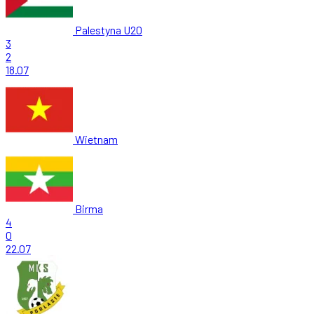
Palestyna U20
3
2
18.07
Wietnam
Birma
4
0
22.07