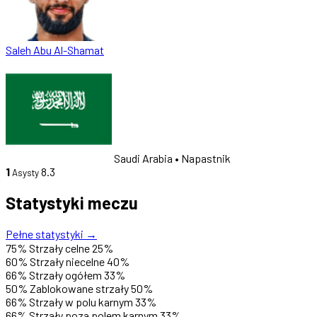
Saleh Abu Al-Shamat
Saudi Arabia
• Napastnik
1
8.3
Asysty
Statystyki meczu
Pełne statystyki →
75%
Strzały celne
25%
60%
Strzały niecelne
40%
66%
Strzały ogółem
33%
50%
Zablokowane strzały
50%
66%
Strzały w polu karnym
33%
66%
Strzały poza polem karnym
33%