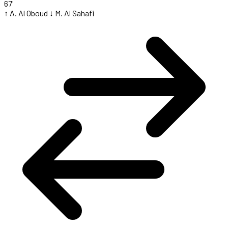
67'
↑ A. Al Oboud
↓ M. Al Sahafi