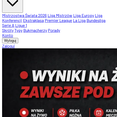
Mistrzostwa Świata 2026
Liga Mistrzów
Liga Europy
Liga
Konferencji
Ekstraklasa
Premier League
La Liga
Bundesliga
Serie A
Ligue 1
Skróty
Typy
Bukmacherzy
Porady
Konto
Wyloguj
Zaloguj