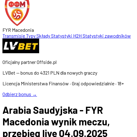
FYR Macedonia
Transmisje
Typy
Składy
Statystyki
H2H
Statystyki zawodników
Oficjalny partner Offside.pl
LVBet — bonus do
4321 PLN
dla nowych graczy
Licencja Ministerstwa Finansów · Graj odpowiedzialnie · 18+
Odbierz bonus →
Arabia Saudyjska - FYR
Macedonia wynik meczu,
przebieg live 04.09.2025