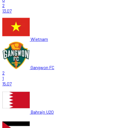
2
13.07
Wietnam
Gangwon FC
2
1
15.07
Bahrajn U20