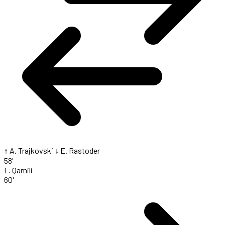
↑ A. Trajkovski
↓ E. Rastoder
58'
L. Qamili
60'