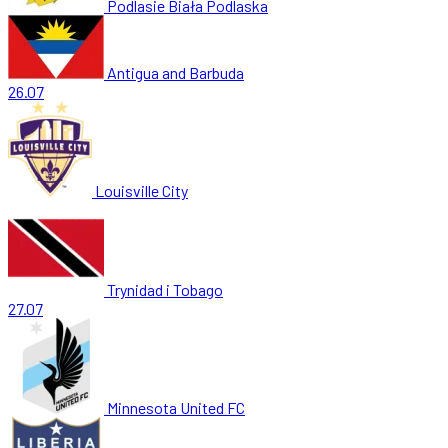
Podlasie Biała Podlaska
Antigua and Barbuda
26.07
Louisville City
Trynidad i Tobago
27.07
Minnesota United FC