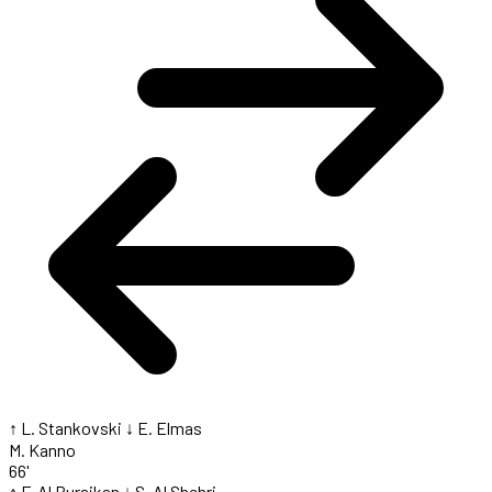
↑ L. Stankovski
↓ E. Elmas
M. Kanno
66'
↑ F. Al Buraikan
↓ S. Al Shehri