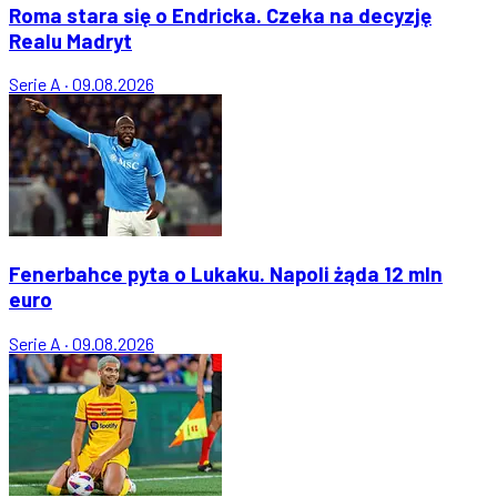
Roma stara się o Endricka. Czeka na decyzję
Realu Madryt
Serie A
·
09.08.2026
Fenerbahce pyta o Lukaku. Napoli żąda 12 mln
euro
Serie A
·
09.08.2026