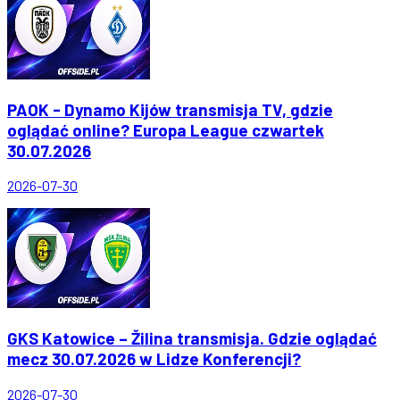
PAOK - Dynamo Kijów transmisja TV, gdzie
oglądać online? Europa League czwartek
30.07.2026
2026-07-30
GKS Katowice – Žilina transmisja. Gdzie oglądać
mecz 30.07.2026 w Lidze Konferencji?
2026-07-30