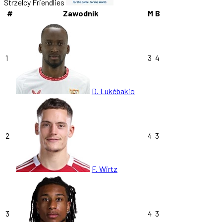
Strzelcy Friendlies
#
Zawodnik
M
B
1
3
4
D. Lukébakio
2
4
3
F. Wirtz
3
4
3