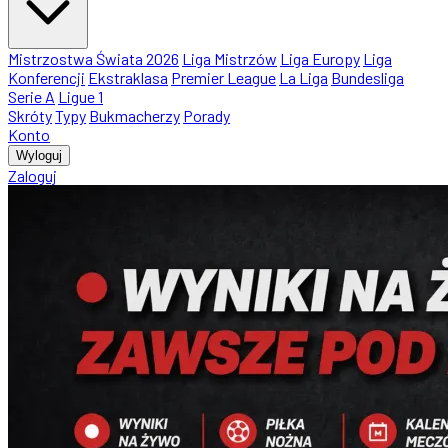
Mistrzostwa Świata 2026
Liga Mistrzów
Liga Europy
Liga
Konferencji
Ekstraklasa
Premier League
La Liga
Bundesliga
Serie A
Ligue 1
Skróty
Typy
Bukmacherzy
Porady
Konto
Wyloguj
Zaloguj