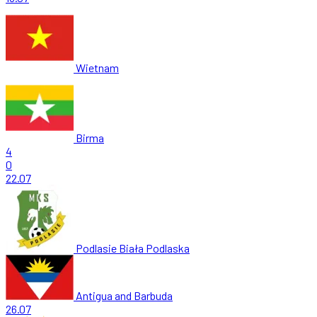
Wietnam
Birma
4
0
22.07
Podlasie Biała Podlaska
Antigua and Barbuda
26.07