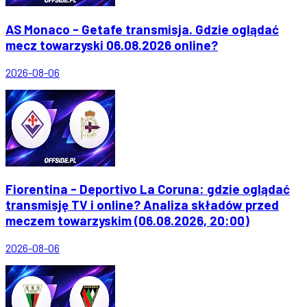
AS Monaco - Getafe transmisja. Gdzie oglądać
mecz towarzyski 06.08.2026 online?
2026-08-06
Fiorentina - Deportivo La Coruna: gdzie oglądać
transmisję TV i online? Analiza składów przed
meczem towarzyskim (06.08.2026, 20:00)
2026-08-06