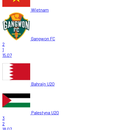
Wietnam
Gangwon FC
2
1
15.07
Bahrajn U20
Palestyna U20
3
2
18.07