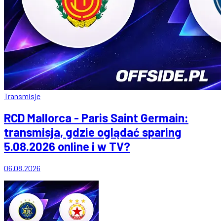
Transmisje
RCD Mallorca - Paris Saint Germain:
transmisja, gdzie oglądać sparing
5.08.2026 online i w TV?
06.08.2026