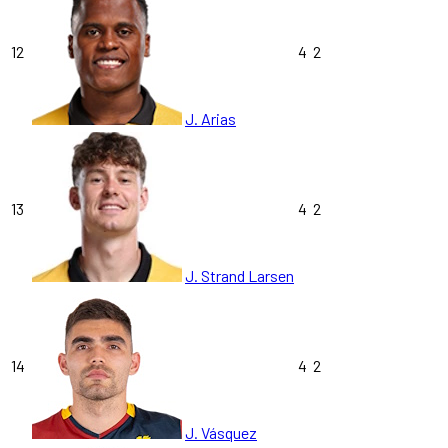
12
4
2
J. Arias
13
4
2
J. Strand Larsen
14
4
2
J. Vásquez