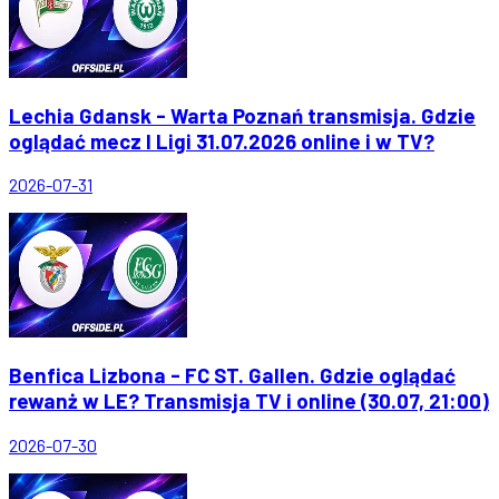
Lechia Gdansk - Warta Poznań transmisja. Gdzie
oglądać mecz I Ligi 31.07.2026 online i w TV?
2026-07-31
Benfica Lizbona - FC ST. Gallen. Gdzie oglądać
rewanż w LE? Transmisja TV i online (30.07, 21:00)
2026-07-30