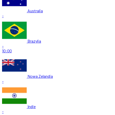
Australia
-
Brazylia
-
10:00
Nowa Zelandia
-
Indie
-