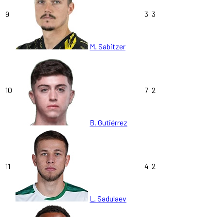
9
3
3
M. Sabitzer
10
7
2
B. Gutiérrez
11
4
2
L. Sadulaev