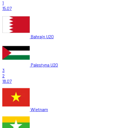
1
15.07
Bahrajn U20
Palestyna U20
3
2
18.07
Wietnam