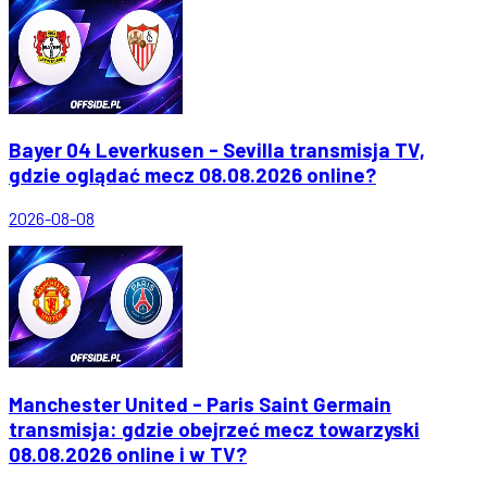
Bayer 04 Leverkusen - Sevilla transmisja TV,
gdzie oglądać mecz 08.08.2026 online?
2026-08-08
Manchester United - Paris Saint Germain
transmisja: gdzie obejrzeć mecz towarzyski
08.08.2026 online i w TV?