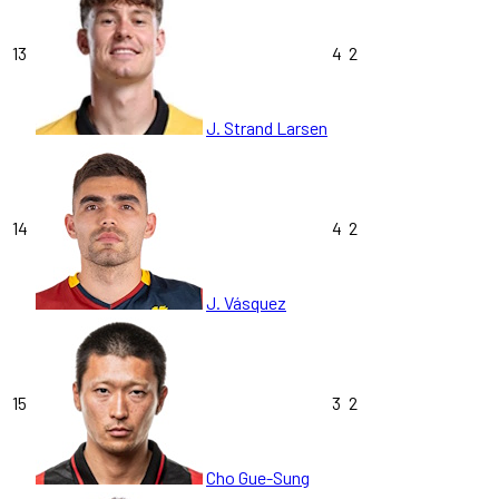
13
4
2
J. Strand Larsen
14
4
2
J. Vásquez
15
3
2
Cho Gue-Sung