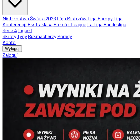
Mistrzostwa Świata 2026
Liga Mistrzów
Liga Europy
Liga
Konferencji
Ekstraklasa
Premier League
La Liga
Bundesliga
Serie A
Ligue 1
Skróty
Typy
Bukmacherzy
Porady
Konto
Wyloguj
Zaloguj