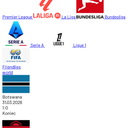
Premier League
La Liga
Bundesliga
Serie A
Ligue 1
Friendlies
world
Botswana
31.03.2026
1
:
0
Koniec