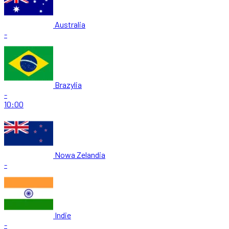
Australia
-
Brazylia
-
10:00
Nowa Zelandia
-
Indie
-