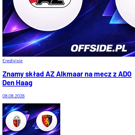
Eredivisie
Znamy skład AZ Alkmaar na mecz z ADO
Den Haag
08.08.2026