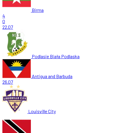
Birma
4
0
22.07
Podlasie Biała Podlaska
Antigua and Barbuda
26.07
Louisville City