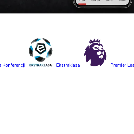
a Konferencji
Ekstraklasa
Premier Le