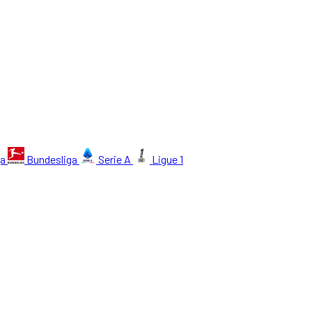
ga
Bundesliga
Serie A
Ligue 1