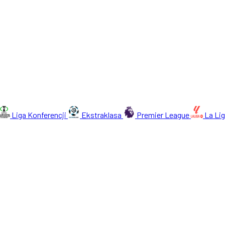
Liga Konferencji
Ekstraklasa
Premier League
La Li