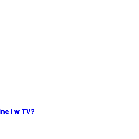
ine i w TV?