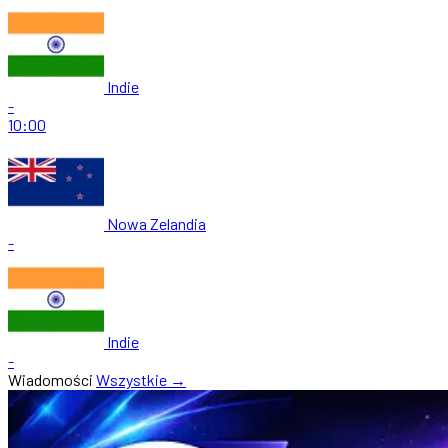
Indie
-
10:00
Nowa Zelandia
-
Indie
-
Wiadomości
Wszystkie →