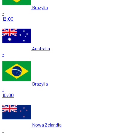
Brazylia
-
12:00
Australia
-
Brazylia
-
10:00
Nowa Zelandia
-