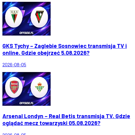
GKS Tychy – Zaglebie Sosnowiec transmisja TV i
online. Gdzie obejrzeć 5.08.2026?
2026-08-05
Arsenal Londyn – Real Betis transmisja TV. Gdzie
oglądać mecz towarzyski 05.08.2026?
2026-08-05