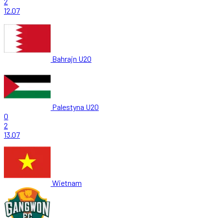
2
12.07
Bahrajn U20
Palestyna U20
0
2
13.07
Wietnam