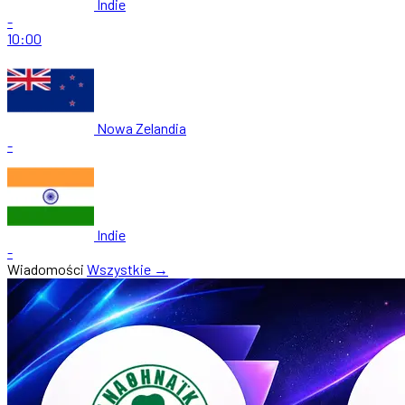
Indie
-
10:00
Nowa Zelandia
-
Indie
-
Wiadomości
Wszystkie →