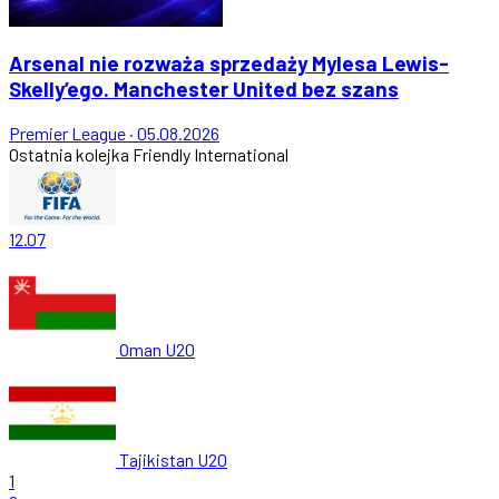
Arsenal nie rozważa sprzedaży Mylesa Lewis-
Skelly’ego. Manchester United bez szans
Premier League
·
05.08.2026
Ostatnia kolejka
Friendly International
12.07
Oman U20
Tajikistan U20
1