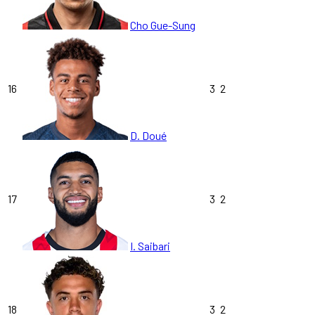
Cho Gue-Sung
16
3
2
D. Doué
17
3
2
I. Saibari
18
3
2