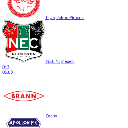
Olympiakos Piraeus
NEC Nijmegen
0:0
05.08
Brann