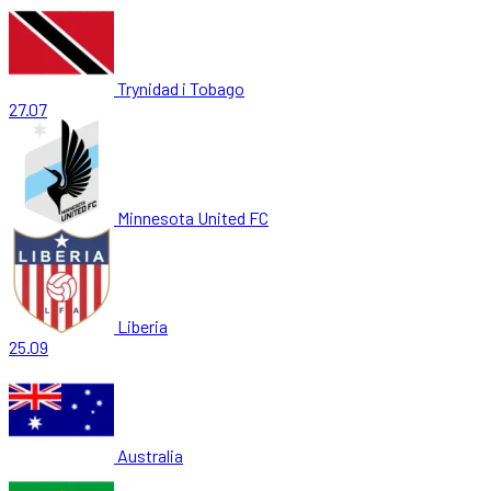
Trynidad i Tobago
27.07
Minnesota United FC
Liberia
25.09
Australia