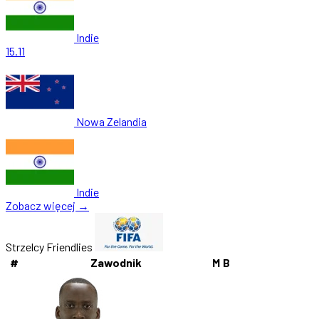
Indie
15.11
Nowa Zelandia
Indie
Zobacz więcej →
Strzelcy Friendlies
#
Zawodnik
M
B