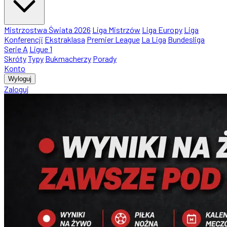
Mistrzostwa Świata 2026
Liga Mistrzów
Liga Europy
Liga
Konferencji
Ekstraklasa
Premier League
La Liga
Bundesliga
Serie A
Ligue 1
Skróty
Typy
Bukmacherzy
Porady
Konto
Wyloguj
Zaloguj