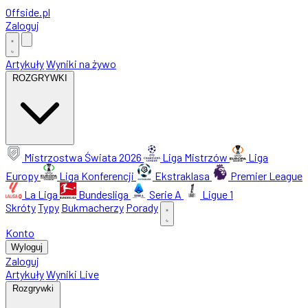
Offside
.
pl
Zaloguj
Artykuły
Wyniki na żywo
ROZGRYWKI
Mistrzostwa Świata 2026
Liga Mistrzów
Liga
Europy
Liga Konferencji
Ekstraklasa
Premier League
La Liga
Bundesliga
Serie A
Ligue 1
Skróty
Typy
Bukmacherzy
Porady
Konto
Wyloguj
Zaloguj
Artykuły
Wyniki Live
Rozgrywki