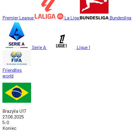
Premier League
La Liga
Bundesliga
Serie A
Ligue 1
Friendlies
world
Brazylia U17
27.06.2025
5
:
0
Koniec