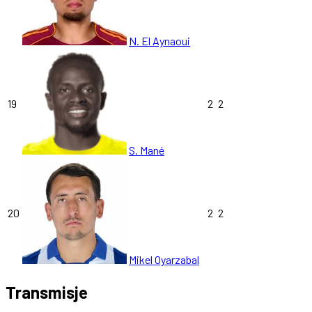
N. El Aynaoui
19
2
2
S. Mané
20
2
2
Mikel Oyarzabal
Transmisje