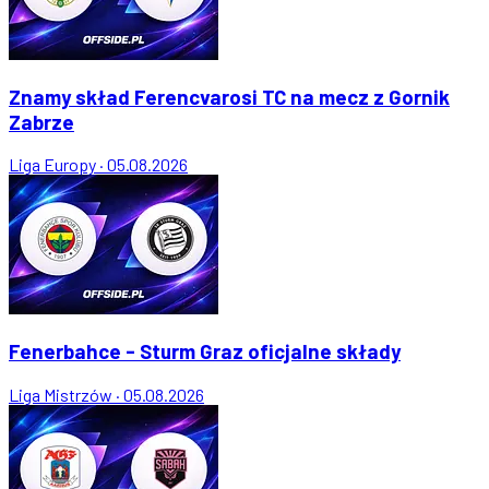
Znamy skład Ferencvarosi TC na mecz z Gornik
Zabrze
Liga Europy
·
05.08.2026
Fenerbahce - Sturm Graz oficjalne składy
Liga Mistrzów
·
05.08.2026