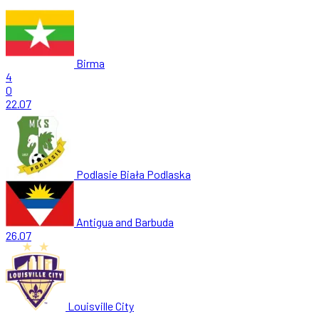
Birma
4
0
22.07
Podlasie Biała Podlaska
Antigua and Barbuda
26.07
Louisville City