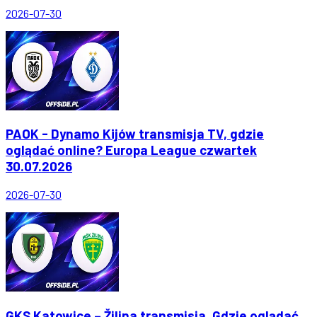
2026-07-30
PAOK - Dynamo Kijów transmisja TV, gdzie
oglądać online? Europa League czwartek
30.07.2026
2026-07-30
GKS Katowice – Žilina transmisja. Gdzie oglądać