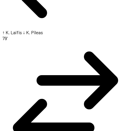
↑ K. Laifis
↓ K. Pileas
79'