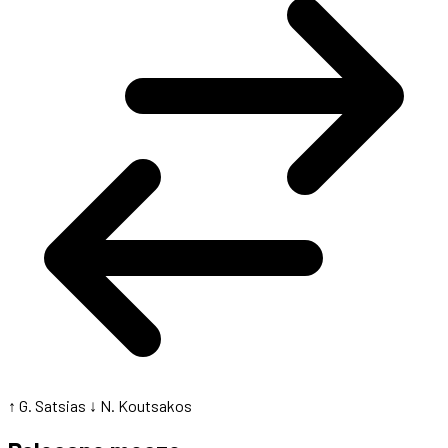
↑ G. Satsias
↓ N. Koutsakos