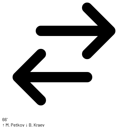
66'
↑ M. Petkov
↓ B. Kraev