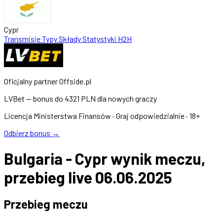
Cypr
Transmisje
Typy
Składy
Statystyki
H2H
Oficjalny partner Offside.pl
LVBet — bonus do
4321 PLN
dla nowych graczy
Licencja Ministerstwa Finansów · Graj odpowiedzialnie · 18+
Odbierz bonus →
Bulgaria - Cypr wynik meczu,
przebieg live 06.06.2025
Przebieg meczu