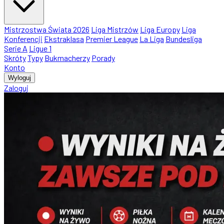
Mistrzostwa Świata 2026
Liga Mistrzów
Liga Europy
Liga
Konferencji
Ekstraklasa
Premier League
La Liga
Bundesliga
Serie A
Ligue 1
Skróty
Typy
Bukmacherzy
Porady
Konto
Wyloguj
Zaloguj