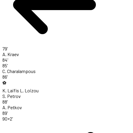
79'
A. Kraev
84'
85'
C. Charalampous
86'
⚽
K. Laifis
L. Loizou
S. Petrov
88'
A. Petkov
89'
90+2'