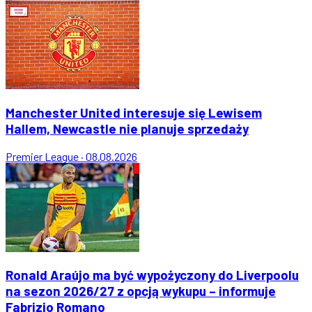
Manchester United interesuje się Lewisem
Hallem, Newcastle nie planuje sprzedaży
Premier League
·
08.08.2026
Ronald Araújo ma być wypożyczony do Liverpoolu
na sezon 2026/27 z opcją wykupu – informuje
Fabrizio Romano