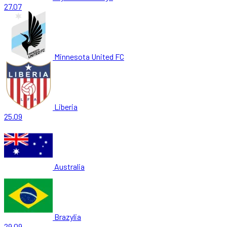
27.07
Minnesota United FC
Liberia
25.09
Australia
Brazylia
29.09