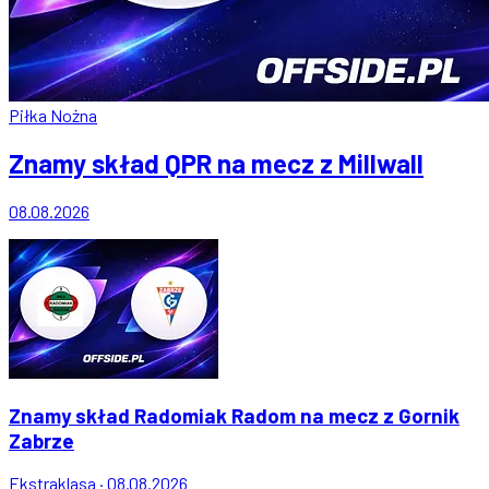
Piłka Nożna
Znamy skład QPR na mecz z Millwall
08.08.2026
Znamy skład Radomiak Radom na mecz z Gornik
Zabrze
Ekstraklasa
·
08.08.2026