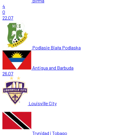
Birma
4
0
22.07
Podlasie Biała Podlaska
Antigua and Barbuda
26.07
Louisville City
Trynidad i Tobago