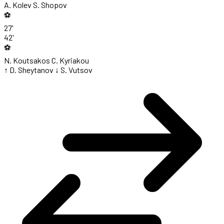
A. Kolev
S. Shopov
⚽
27'
42'
⚽
N. Koutsakos
C. Kyriakou
↑ D. Sheytanov
↓ S. Vutsov