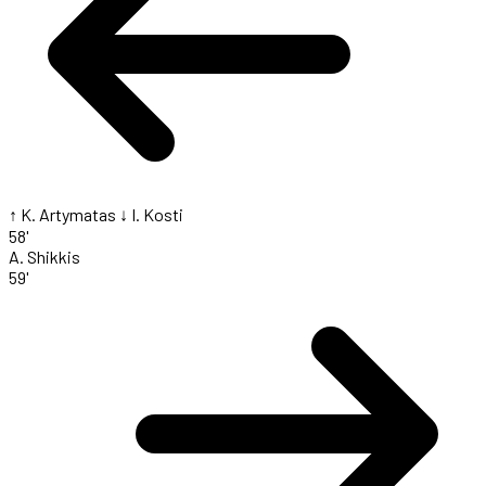
↑ K. Artymatas
↓ I. Kosti
58'
A. Shikkis
59'