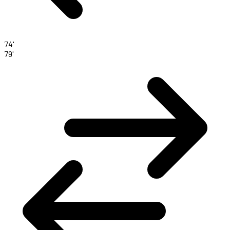
74'
79'