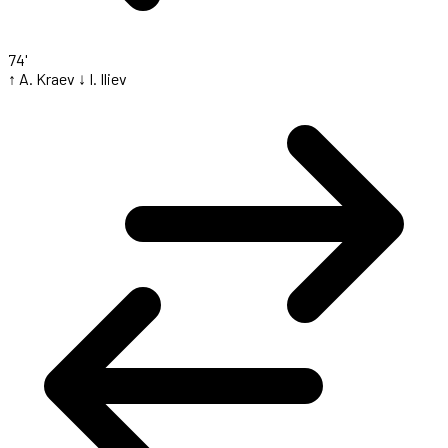
74'
↑ A. Kraev
↓ I. Iliev