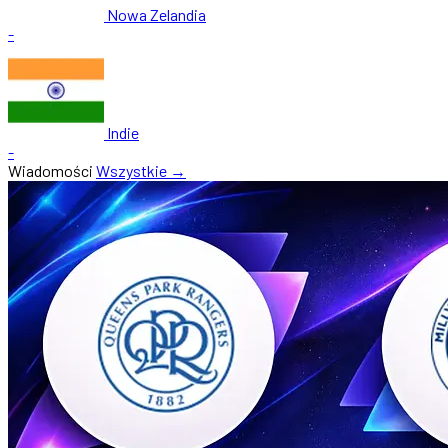
Nowa Zelandia
-
Indie
-
Wiadomości
Wszystkie →