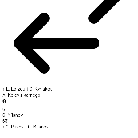
↑ L. Loizou
↓ C. Kyriakou
A. Kolev
z karnego
⚽
61'
G. Milanov
63'
↑ G. Rusev
↓ G. Milanov