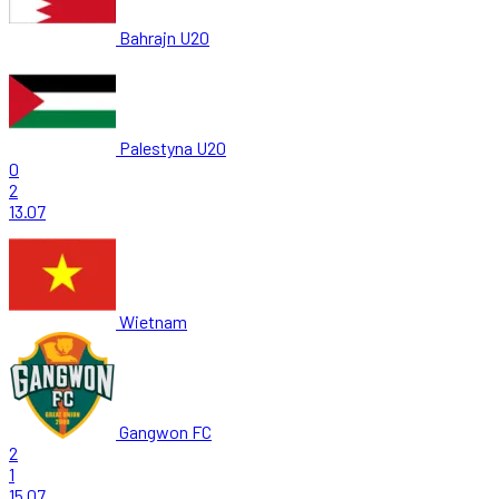
Bahrajn U20
Palestyna U20
0
2
13.07
Wietnam
Gangwon FC
2
1
15.07