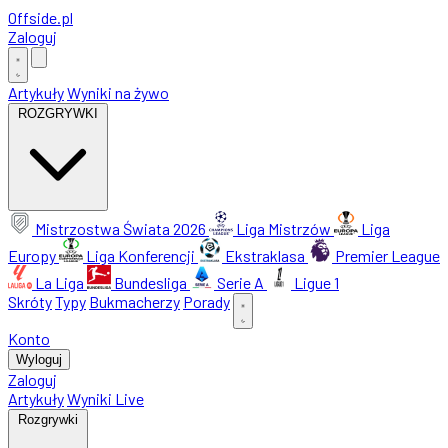
Offside
.
pl
Zaloguj
Artykuły
Wyniki na żywo
ROZGRYWKI
Mistrzostwa Świata 2026
Liga Mistrzów
Liga
Europy
Liga Konferencji
Ekstraklasa
Premier League
La Liga
Bundesliga
Serie A
Ligue 1
Skróty
Typy
Bukmacherzy
Porady
Konto
Wyloguj
Zaloguj
Artykuły
Wyniki Live
Rozgrywki