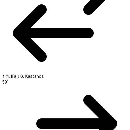
↑ M. Ilia
↓ G. Kastanos
59'