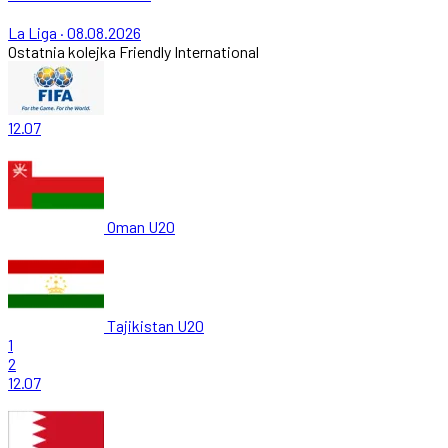
La Liga
·
08.08.2026
Ostatnia kolejka
Friendly International
12.07
Oman U20
Tajikistan U20
1
2
12.07