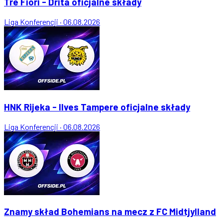
Tre Fiori - Drita oficjalne składy
Liga Konferencji
·
06.08.2026
HNK Rijeka - Ilves Tampere oficjalne składy
Liga Konferencji
·
06.08.2026
Znamy skład Bohemians na mecz z FC Midtjylland