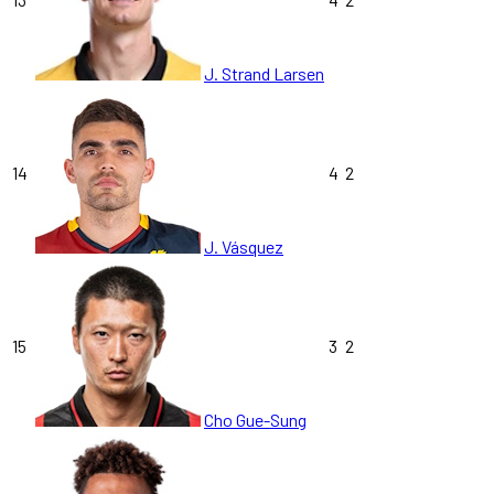
J. Strand Larsen
14
4
2
J. Vásquez
15
3
2
Cho Gue-Sung