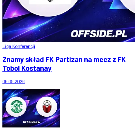
Liga Konferencji
Znamy skład FK Partizan na mecz z FK
Tobol Kostanay
06.08.2026