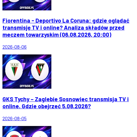
Fiorentina - Deportivo La Coruna: gdzie oglądać
transmisję TV i online? Analiza składów przed
meczem towarzyskim (06.08.2026, 20:00)
2026-08-06
GKS Tychy – Zaglebie Sosnowiec transmisja TV i
online. Gdzie obejrzeć 5.08.2026?
2026-08-05