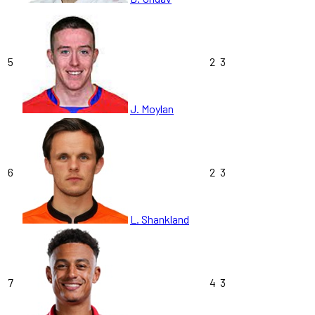
5
2
3
J. Moylan
6
2
3
L. Shankland
7
4
3