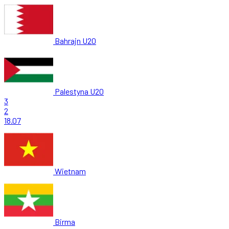
Bahrajn U20
Palestyna U20
3
2
18.07
Wietnam
Birma