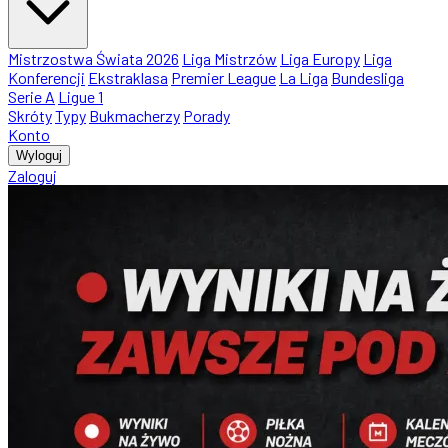
Mistrzostwa Świata 2026
Liga Mistrzów
Liga Europy
Liga
Konferencji
Ekstraklasa
Premier League
La Liga
Bundesliga
Serie A
Ligue 1
Skróty
Typy
Bukmacherzy
Porady
Konto
Wyloguj
Zaloguj