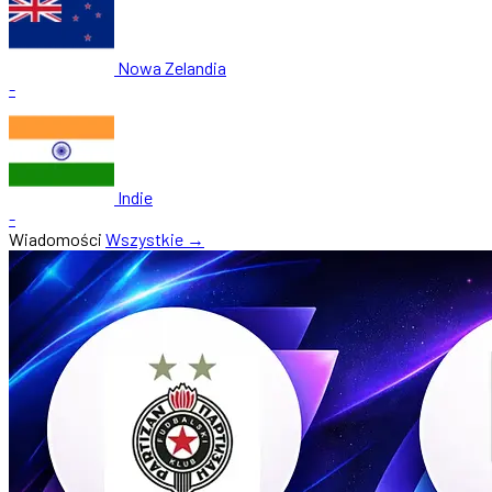
Nowa Zelandia
-
Indie
-
Wiadomości
Wszystkie →