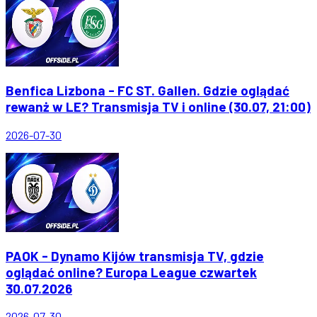
Benfica Lizbona - FC ST. Gallen. Gdzie oglądać
rewanż w LE? Transmisja TV i online (30.07, 21:00)
2026-07-30
PAOK - Dynamo Kijów transmisja TV, gdzie
oglądać online? Europa League czwartek
30.07.2026
2026-07-30