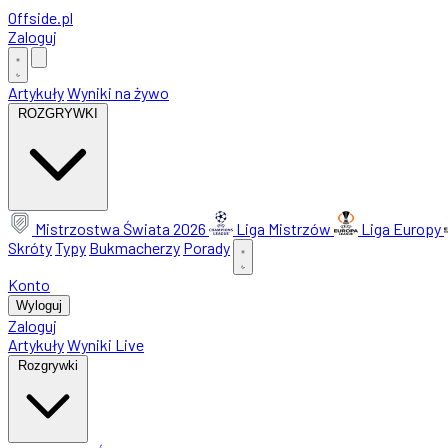
Offside
.
pl
Zaloguj
Artykuły
Wyniki na żywo
ROZGRYWKI
Mistrzostwa Świata 2026
Liga Mistrzów
Liga Europy
Skróty
Typy
Bukmacherzy
Porady
Konto
Wyloguj
Zaloguj
Artykuły
Wyniki Live
Rozgrywki