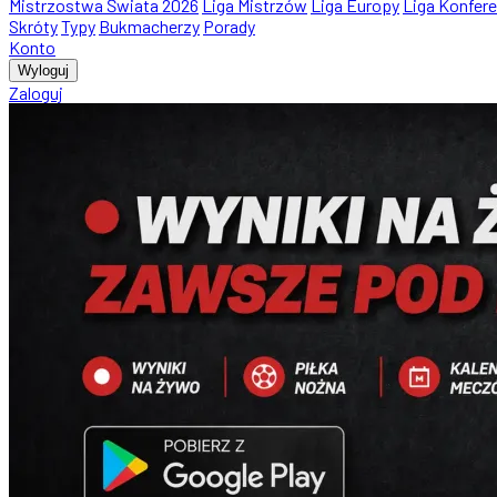
Mistrzostwa Świata 2026
Liga Mistrzów
Liga Europy
Liga Konfere
Skróty
Typy
Bukmacherzy
Porady
Konto
Wyloguj
Zaloguj