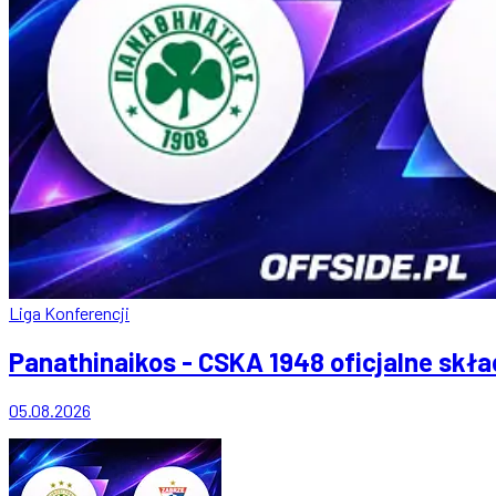
Liga Konferencji
Panathinaikos - CSKA 1948 oficjalne skła
05.08.2026