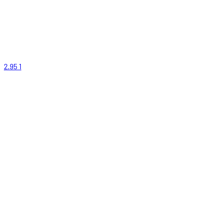
2.95
1