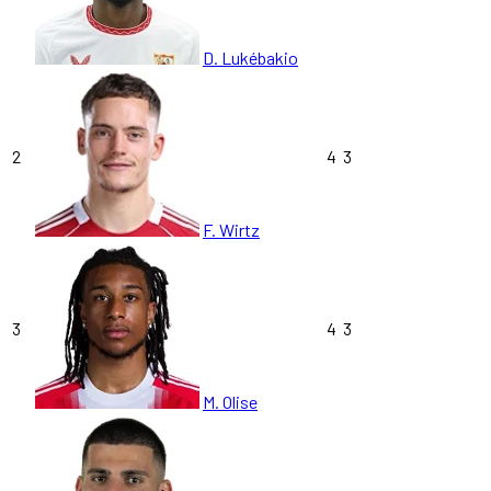
D. Lukébakio
2
4
3
F. Wirtz
3
4
3
M. Olise