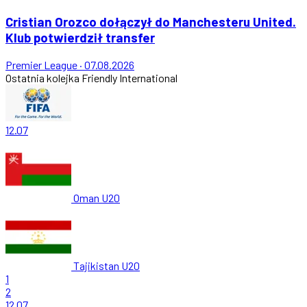
Cristian Orozco dołączył do Manchesteru United.
Klub potwierdził transfer
Premier League
·
07.08.2026
Ostatnia kolejka
Friendly International
12.07
Oman U20
Tajikistan U20
1
2
12.07