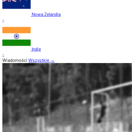
Nowa Zelandia
-
Indie
-
Wiadomości
Wszystkie →