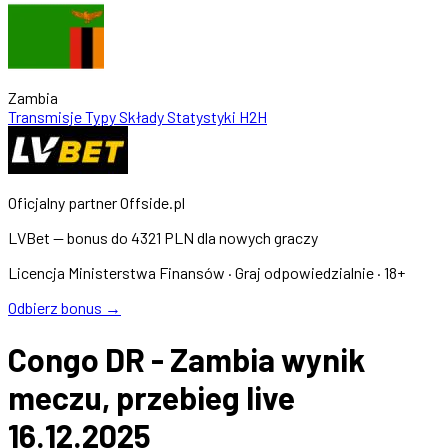
Zambia
Transmisje
Typy
Składy
Statystyki
H2H
Oficjalny partner Offside.pl
LVBet — bonus do
4321 PLN
dla nowych graczy
Licencja Ministerstwa Finansów · Graj odpowiedzialnie · 18+
Odbierz bonus →
Congo DR - Zambia wynik
meczu, przebieg live
16.12.2025