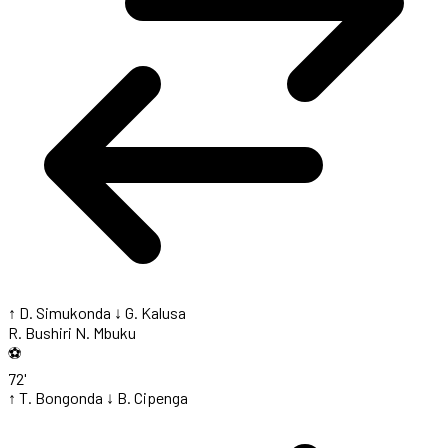
↑ D. Simukonda
↓ G. Kalusa
R. Bushiri
N. Mbuku
⚽
72'
↑ T. Bongonda
↓ B. Cipenga