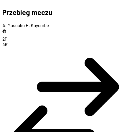
Przebieg meczu
A. Masuaku
E. Kayembe
⚽
21'
46'