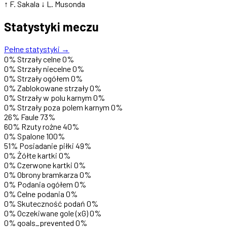
↑ F. Sakala
↓ L. Musonda
Statystyki meczu
Pełne statystyki →
0%
Strzały celne
0%
0%
Strzały niecelne
0%
0%
Strzały ogółem
0%
0%
Zablokowane strzały
0%
0%
Strzały w polu karnym
0%
0%
Strzały poza polem karnym
0%
26%
Faule
73%
60%
Rzuty rożne
40%
0%
Spalone
100%
51%
Posiadanie piłki
49%
0%
Żółte kartki
0%
0%
Czerwone kartki
0%
0%
Obrony bramkarza
0%
0%
Podania ogółem
0%
0%
Celne podania
0%
0%
Skuteczność podań
0%
0%
Oczekiwane gole (xG)
0%
0%
goals_prevented
0%