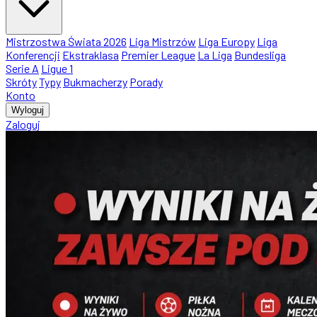
Mistrzostwa Świata 2026
Liga Mistrzów
Liga Europy
Liga
Konferencji
Ekstraklasa
Premier League
La Liga
Bundesliga
Serie A
Ligue 1
Skróty
Typy
Bukmacherzy
Porady
Konto
Wyloguj
Zaloguj