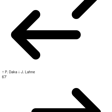
↑ P. Daka
↓ J. Lahne
67'