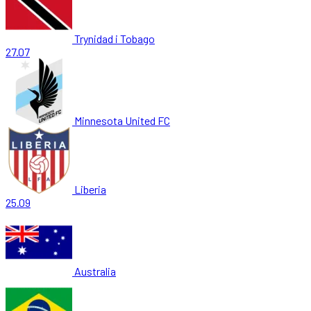
Trynidad i Tobago
27.07
Minnesota United FC
Liberia
25.09
Australia