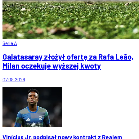
Serie A
Galatasaray złożył ofertę za Rafa Leão,
Milan oczekuje wyższej kwoty
07.08.2026
Vinícius Jr. podpisał nowy kontrakt z Realem