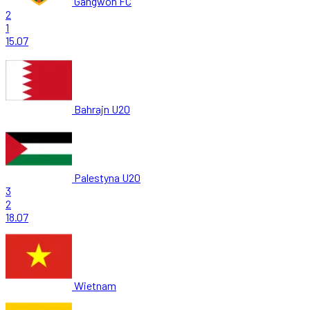
Gangwon FC
2
1
15.07
Bahrajn U20
Palestyna U20
3
2
18.07
Wietnam