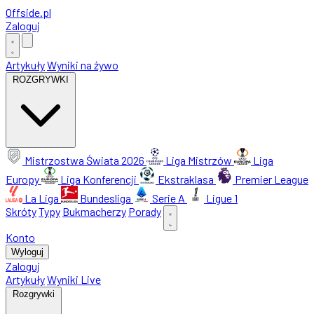
Offside
.
pl
Zaloguj
Artykuły
Wyniki na żywo
ROZGRYWKI
Mistrzostwa Świata 2026
Liga Mistrzów
Liga
Europy
Liga Konferencji
Ekstraklasa
Premier League
La Liga
Bundesliga
Serie A
Ligue 1
Skróty
Typy
Bukmacherzy
Porady
Konto
Wyloguj
Zaloguj
Artykuły
Wyniki Live
Rozgrywki