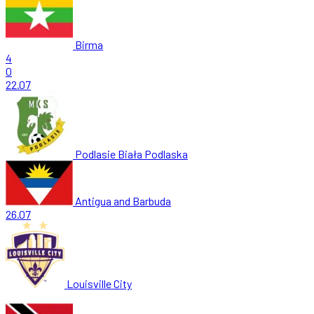
Birma
4
0
22.07
Podlasie Biała Podlaska
Antigua and Barbuda
26.07
Louisville City