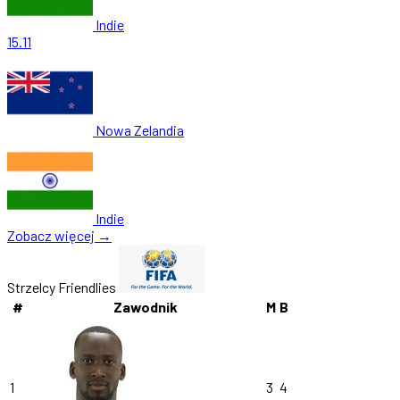
Indie
15.11
Nowa Zelandia
Indie
Zobacz więcej →
Strzelcy Friendlies
#
Zawodnik
M
B
1
3
4