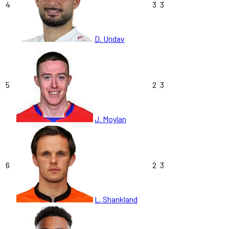
4
3
3
D. Undav
5
2
3
J. Moylan
6
2
3
L. Shankland