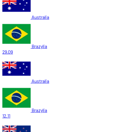
Australia
Brazylia
29.09
Australia
Brazylia
12.11