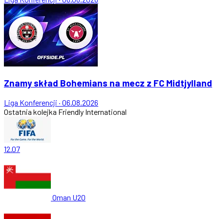
Znamy skład Bohemians na mecz z FC Midtjylland
Liga Konferencji
·
06.08.2026
Ostatnia kolejka
Friendly International
12.07
Oman U20