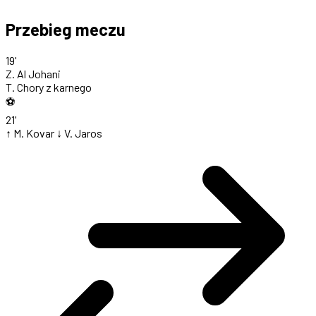
Przebieg meczu
19'
Z. Al Johani
T. Chory
z karnego
⚽
21'
↑ M. Kovar
↓ V. Jaros