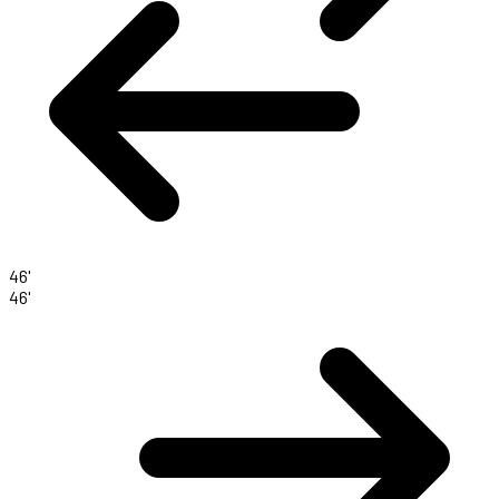
46'
46'