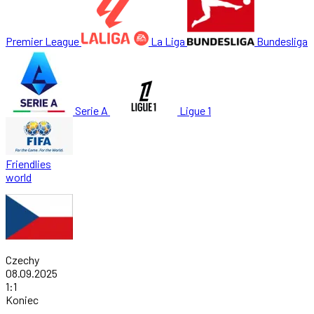
Premier League
La Liga
Bundesliga
Serie A
Ligue 1
Friendlies
world
Czechy
08.09.2025
1
:
1
Koniec