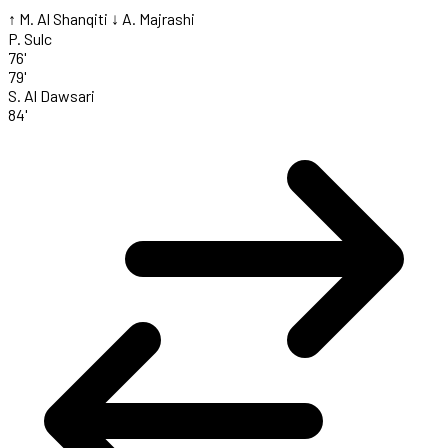
↑ M. Al Shanqiti
↓ A. Majrashi
P. Sulc
76'
79'
S. Al Dawsari
84'