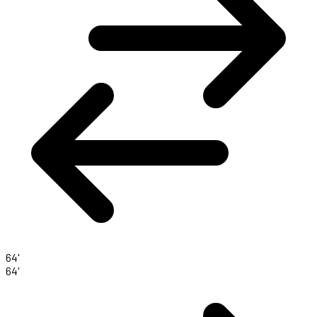
64'
64'