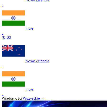
-
Indie
-
10:00
Nowa Zelandia
-
Indie
-
Wiadomości
Wszystkie →