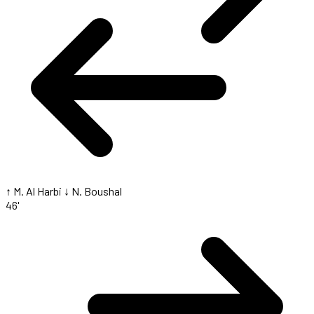
↑ M. Al Harbi
↓ N. Boushal
46'