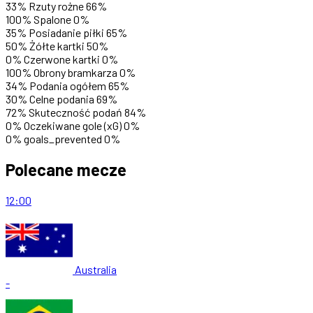
33%
Rzuty rożne
66%
100%
Spalone
0%
35%
Posiadanie piłki
65%
50%
Żółte kartki
50%
0%
Czerwone kartki
0%
100%
Obrony bramkarza
0%
34%
Podania ogółem
65%
30%
Celne podania
69%
72%
Skuteczność podań
84%
0%
Oczekiwane gole (xG)
0%
0%
goals_prevented
0%
Polecane mecze
12:00
Australia
-