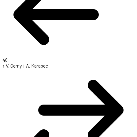
46'
↑ V. Cerny
↓ A. Karabec