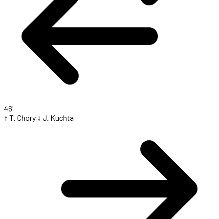
46'
↑ T. Chory
↓ J. Kuchta