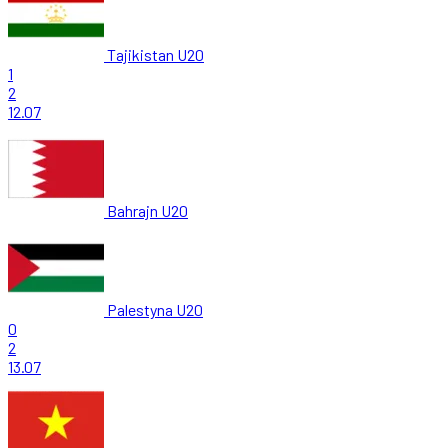
Tajikistan U20
1
2
12.07
Bahrajn U20
Palestyna U20
0
2
13.07