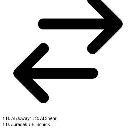
↑ M. Al Juwayr
↓ S. Al Shehri
↑ D. Jurasek
↓ P. Schick